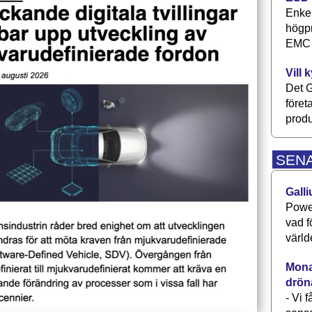
Enkel
högpr
EMC P
Vill 
Det G
föret
produ
SEN
Galli
Power
vad f
värld
Monav
drön
- Vi 