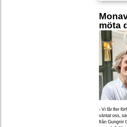
Monava
möta 
- Vi får fler 
väntat oss, s
från Gungnir 