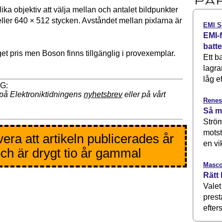
lika objektiv att välja mellan och antalet bildpunkter
ller 640 × 512 stycken. Avståndet mellan pixlarna är
EMI S
EMI-f
batt
get pris men Boson finns tillgänglig i provexemplar.
Ett b
lagra
låg ef
på Elektroniktidningens
nyhetsbrev
eller på vårt
Renes
Så m
Ström
motst
era att artikeln publicerades år
en vi
ch är drygt tio år gammal
Masco
Rätt 
Valet
prest
efters