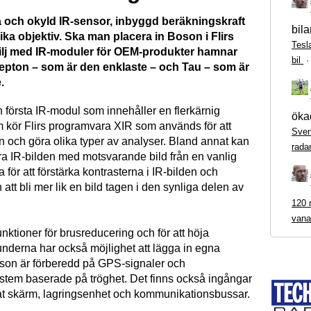
a och okyld IR-sensor, inbyggd beräkningskraft
bila
ika objektiv. Ska man placera in Boson i Flirs
Tesl
lj med IR-moduler för OEM-produkter hamnar
bil
epton – som är den enklaste – och Tau – som är
.
 första IR-modul som innehåller en flerkärnig
ökad
 kör Flirs programvara XIR som används för att
Sven
en och göra olika typer av analyser. Bland annat kan
rada
 IR-bilden med motsvarande bild från en vanlig
ör att förstärka kontrasterna i IR-bilden och
att bli mer lik en bild tagen i den synliga delen av
120 m
vana
unktioner för brusreducering och för att höja
underna har också möjlighet att lägga in egna
oson är förberedd på GPS-signaler och
stem baserade på tröghet. Det finns också ingångar
at skärm, lagringsenhet och kommunikationsbussar.