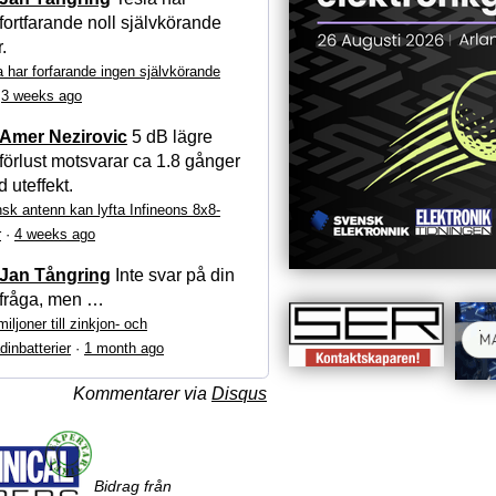
fortfarande noll självkörande
r.
a har forfarande ingen självkörande
·
3 weeks ago
Amer Nezirovic
5 dB lägre
förlust motsvarar ca 1.8 gånger
 uteffekt.
sk antenn kan lyfta Infineons 8x8-
r
·
4 weeks ago
Jan Tångring
Inte svar på din
fråga, men …
iljoner till zinkjon- och
dinbatterier
·
1 month ago
Kommentarer via
Disqus
Bidrag från