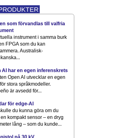
 PRODUKTER
n som förvandlas till valfria
rument
rtuella instrument i samma burk
 en FPGA som du kan
ammera. Australisk-
kanska...
 AI har en egen inferenskrets
tten Open AI utvecklar en egen
 för stora språkmodeller.
eño är avsedd för...
dar för edge-AI
kulle du kunna göra om du
 en kompakt sensor – en dryg
meter lång – som du kunde...
pistol på 30 kV