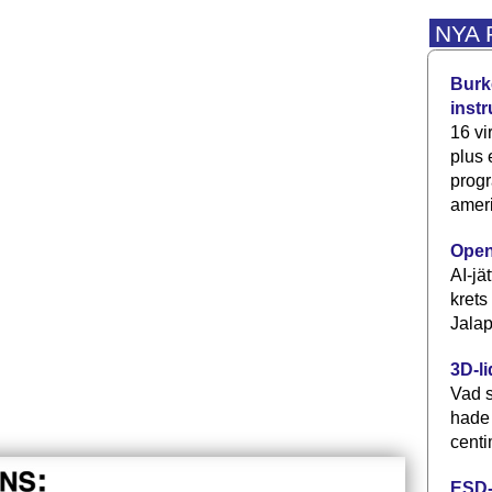
NYA
Burke
inst
16 vi
plus
progr
ameri
Open
AI-jä
krets
Jalap
3D-li
Vad s
hade
centi
ESD-