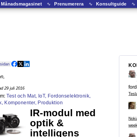
Månadsmagasinet
∿
Prenumerera
∿
Konsultguide
∿
 sidan
KO
on
,
ford
d 29 juli 2016
Tesl
Test och Mat,
IoT,
Fordonselektronik,
k,
Komponenter,
Produktion
IR-modul med
Noki
optik &
week
intelligens