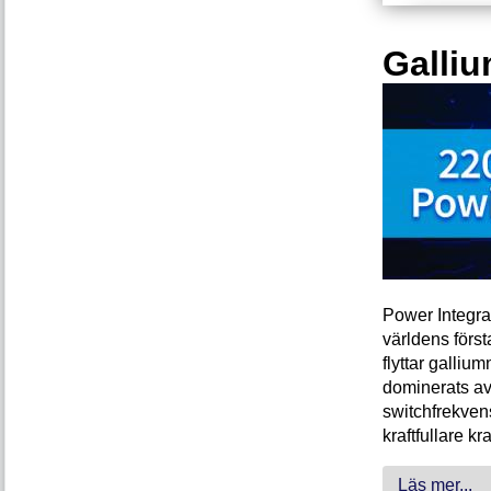
Galliu
Power Integra
världens förs
flyttar galliu
dominerats av
switchfrekven
kraftfullare k
Läs mer...