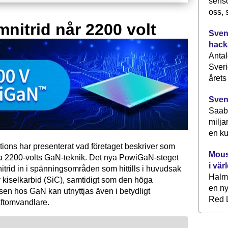
senso
oss, 
mnitrid når 2200 volt
Svens
hack
Antal
Sveri
årets
Sven
Saab 
milja
en ku
tions har presenterat vad företaget beskriver som
Mous
ta 2200-volts GaN-teknik. Det nya PowiGaN-steget
i vär
mnitrid in i spänningsområden som hittills i huvudsak
Halm
 kiselkarbid (SiC), samtidigt som den höga
en ny
sen hos GaN kan utnyttjas även i betydligt
Red L
raftomvandlare.