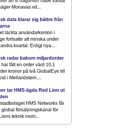
rer än vi någonsin hade väntat
säger Monavas vd...
k data klarar sig bättre från
arna
et läckta användarkonton i
ge fortsatte att minska under
 andra kvartal. Enligt nya...
sk radar bakom miljardorder
har fått en order värd 10,1
rder kronor på två GlobalEye till
nd i Mellanöstern....
er tar HMS-ägda Red Lion ut
lden
stadbolaget HMS Networks får
 global försäljningskanal för
ions teknik inom...