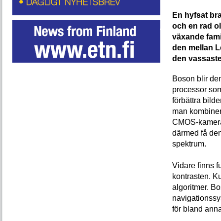
En hyfsat br
och en rad ol
växande fami
den mellan L
den vassaste
Boson blir den
processor som
förbättra bild
man kombinera
CMOS-kamera f
därmed få den 
spektrum.
Vidare finns f
kontrasten. K
algoritmer. B
navigationssy
för bland ann