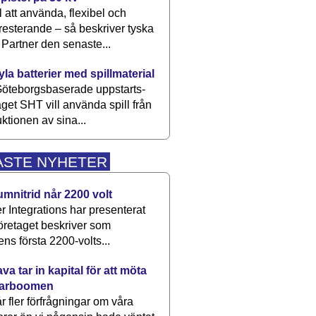
 att använda, flexibel och
esterande – så beskriver tyska
artner den senaste...
kyla batterier med spillmaterial
öteborgsbaserade upp­starts­
aget SHT vill använda spill från
ktionen av sina...
ASTE NYHETER
umnitrid når 2200 volt
 Integrations har presenterat
öretaget beskriver som
ens första 2200-volts...
a tar in kapital för att möta
arboomen
får fler förfrågningar om våra