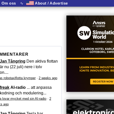
Om oss
∿
About / Advertise
MMENTARER
Jan Tångring
Den aktiva flottan
är nu (22 juli) nere i tolv
on....
as robotaxiflotta krymper
·
2 weeks ago
freak
AI-radio
... att anpassa
kodning och modulering...
a lovar mycket med sin AI-radio
·
2
s ago
Jan Tångring
Tesla har