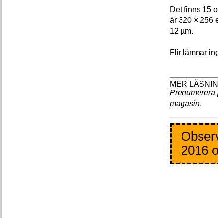
Det finns 15 o
är 320 × 256 e
12 µm.
Flir lämnar in
Prenumerera 
magasin
.
Observ
2016 o