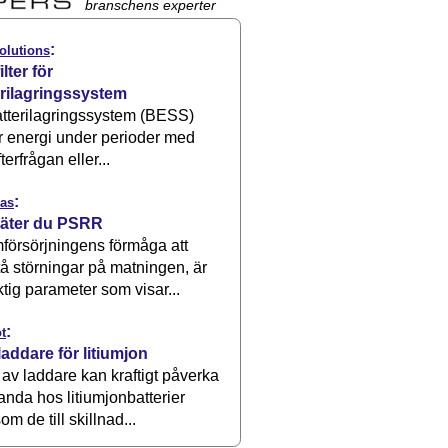
branschens experter
:
olutions
ilter för
erilagringssystem
atterilagringssystem (BESS)
r energi under perioder med
terfrågan eller...
:
as
äter du PSRR
försörjningens förmåga att
å störningar på matningen, är
ktig parameter som visar...
:
t
laddare för litiumjon
 av laddare kan kraftigt påverka
anda hos litiumjonbatterier
om de till skillnad...