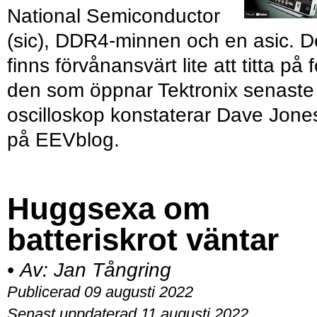
National Semiconductor
(sic), DDR4-minnen och en asic. D
finns förvånansvärt lite att titta på f
den som öppnar Tektronix senaste
oscilloskop konstaterar Dave Jone
på EEVblog.
Huggsexa om
batteriskrot väntar
•
Av:
Jan Tångring
Publicerad 09 augusti 2022
Senast uppdaterad 11 augusti 2022