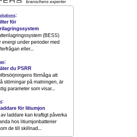
branschens experter
:
olutions
ilter för
erilagringssystem
atterilagringssystem (BESS)
r energi under perioder med
terfrågan eller...
:
as
äter du PSRR
försörjningens förmåga att
å störningar på matningen, är
ktig parameter som visar...
:
t
laddare för litiumjon
 av laddare kan kraftigt påverka
anda hos litiumjonbatterier
om de till skillnad...