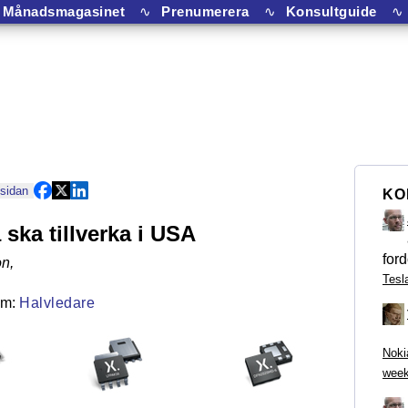
Månadsmagasinet
∿
Prenumerera
∿
Konsultguide
∿
 sidan
KO
 ska tillverka i USA
ford
on
,
Tesl
Halvledare
Noki
week