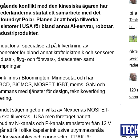
ågående konflikt med den kinesiska ägaren har
Nederländerna startat ett samarbete med det
bila
oundryt Polar. Planen är att börja tillverka
Tesl
storer i USA för bland annat AI-servrar, robotar,
bil
ndustriprodukter.
uctor är specialiserat på tillverkning av
ökad
onenter för bland annat kraftelektronik och sensorer
Sven
ndustri-, flyg- och försvars-, datacenter- samt
rada
ämpningar.
rik finns i Bloomington, Minnesota, och har
r BCD, BiCMOS, MOSFET, IGBT, mems, GaN och
120 m
sammans med tjänster för design, tekniköverföring
vana
ering.
ndet säger inget om vilka av Nexperias MOSFET-
ska tillverkas i USA men företaget har ett
bud av N-kanals och P-kanals transistorer från 12 V
 går att få i olika kapslar inklusive utrymmessnåla
för wearables och copper-clip LFPAK för