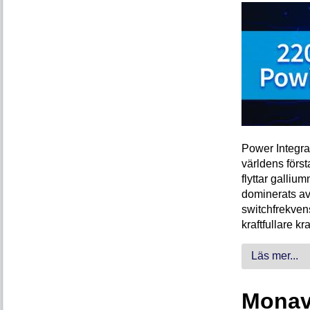
Power Integra
världens förs
flyttar galliu
dominerats av
switchfrekven
kraftfullare k
Läs mer...
Monava