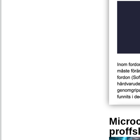
Microc
proffs