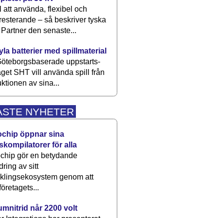
 att använda, flexibel och
esterande – så beskriver tyska
artner den senaste...
kyla batterier med spillmaterial
öteborgsbaserade upp­starts­
aget SHT vill använda spill från
ktionen av sina...
ASTE NYHETER
ochip öppnar sina
skompilatorer för alla
chip gör en betydande
dring av sitt
cklingsekosystem genom att
företagets...
umnitrid når 2200 volt