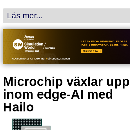
Läs mer...
Microchip växlar upp
inom edge-AI med
Hailo