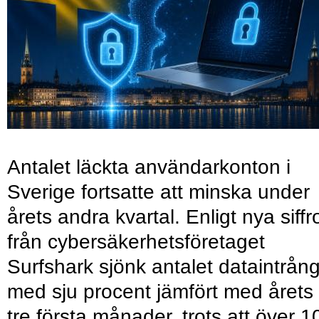
Antalet läckta användarkonton i
Sverige fortsatte att minska under
årets andra kvartal. Enligt nya siffr
från cybersäkerhetsföretaget
Surfshark sjönk antalet dataintrån
med sju procent jämfört med årets
tre första månader, trots att över 1