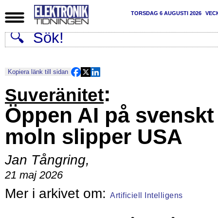
TORSDAG 6 AUGUSTI 2026
VEC
Kopiera länk till sidan
:
Suveränitet
Öppen AI på svenskt
moln slipper USA
Jan Tångring
,
21 maj 2026
Artificiell Intelligens