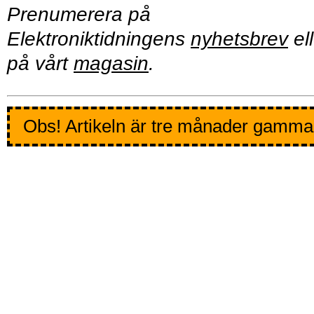
Prenumerera på
Elektroniktidningens
nyhetsbrev
ell
på vårt
magasin
.
Obs! Artikeln är tre månader gamma