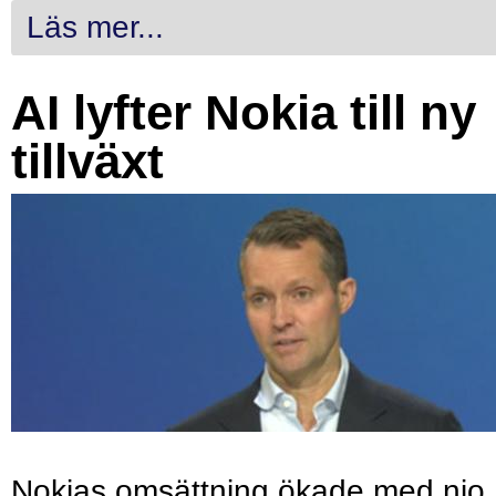
Läs mer...
AI lyfter Nokia till ny
tillväxt
Nokias omsättning ökade med nio