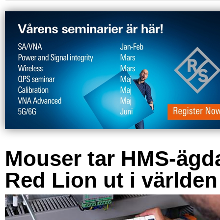
Mouser tar HMS-ägd
Red Lion ut i världen