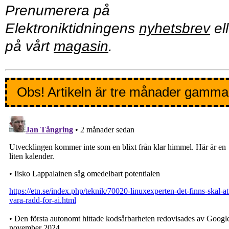
Prenumerera på
Elektroniktidningens
nyhetsbrev
ell
på vårt
magasin
.
Obs! Artikeln är tre månader gamma