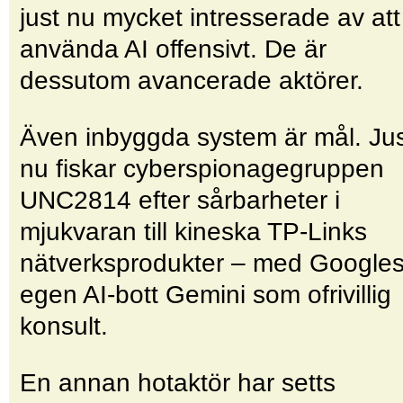
just nu mycket intresserade av att
använda AI offensivt. De är
dessutom avancerade aktörer.
Även inbyggda system är mål. Ju
nu fiskar cyberspionage­gruppen
UNC2814 efter sårbarheter i
mjukvaran till kineska TP-Links
nätverks­produkter – med Google
egen AI-bott Gemini som ofrivillig
konsult.
En annan hotaktör har setts