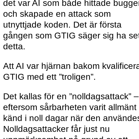
det var AI som både hittade bugge
och skapade en attack som
utnyttjade koden. Det är första
gången som GTIG säger sig ha set
detta.
Att AI var hjärnan bakom kvalifi­cer
GTIG med ett ”troligen”.
Det kallas för en ”nolldagsattack” –
eftersom sårbarheten varit allmänt
känd i noll dagar när den använde
Nolldagsattacker får just nu