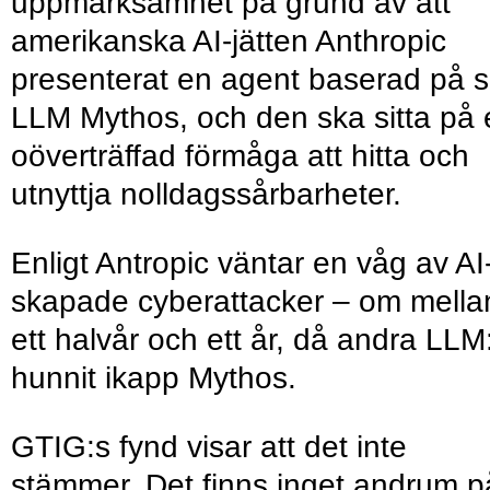
uppmärksamhet på grund av att
amerikanska AI-jätten Anthropic
presenterat en agent baserad på s
LLM Mythos, och den ska sitta på 
oöverträffad förmåga att hitta och
utnyttja nolldagssårbarheter.
Enligt Antropic väntar en våg av AI
skapade cyberattacker – om mella
ett halvår och ett år, då andra LLM
hunnit ikapp Mythos.
GTIG:s fynd visar att det inte
stämmer. Det finns inget andrum p