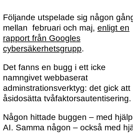
Följande utspelade sig någon gån
mellan februari och maj,
enligt en
rapport från Googles
cybersäkerhetsgrupp
.
Det fanns en bugg i ett icke
namngivet webbaserat
adminstrations­verktyg: det gick att
åsidosätta två­faktors­autentisering
Någon hittade buggen – med hjälp
AI. Samma någon – också med hjä