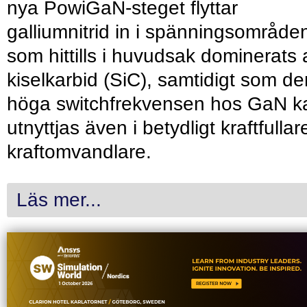
nya PowiGaN-steget flyttar
galliumnitrid in i spänningsområde
som hittills i huvudsak dominerats 
kiselkarbid (SiC), samtidigt som de
höga switchfrekvensen hos GaN k
utnyttjas även i betydligt kraftfullar
kraftomvandlare.
Läs mer...