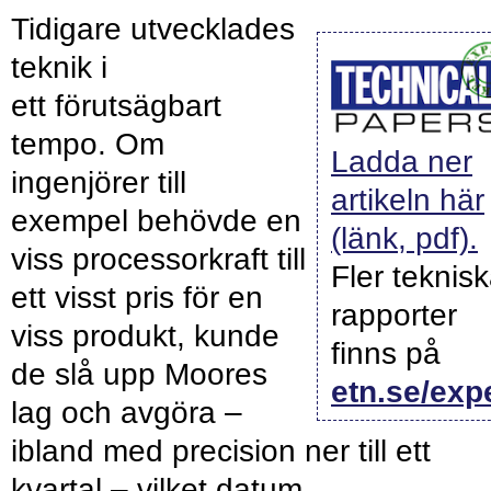
Tidigare utvecklades
teknik i
ett förutsägbart
tempo. Om
Ladda ner
ingenjörer till
artikeln här
exempel behövde en
(länk, pdf).
viss processorkraft till
Fler teknis
ett visst pris för en
rapporter
viss produkt, kunde
finns på
de slå upp Moores
etn.se/exp
lag och avgöra –
ibland med precision ner till ett
kvartal – vilket datum