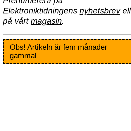
Prenumerera på
Elektroniktidningens
nyhetsbrev
ell
på vårt
magasin
.
Obs! Artikeln är fem månader
gammal