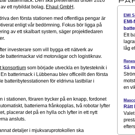
bar batterimack. Den ska presenteras under 2026
av ett nybildat bolag,
Ehaul GmbH
.
EMI S
a driva den första stationen med offentliga pengar är
EMI-f
tiverat enligt vår bedömning. Fokus bör ligga på
batt
ring av ett skalbart system, säger projektledaren
Ett b
er.
lagra
låg ef
ter investerare som vill bygga ett nätverk av
de batterimackar vid motorvägar och logistiknav.
Renes
Så m
tt konsortium
som började utveckla en bytesteknik i
Ström
En batterimack i Lübbenau blev officeillt den första
motst
 batteribytesstationen för eldrivna lastbilar i
en vi
in i stationen, föraren trycker på en knapp, fordonet
Masco
utomatiskt, batterierna frånkopplas, två robotar lyfter
Rätt 
et, placerar det på en hylla och lyfter in ett nytt
Valet
erna ansluts.
prest
efters
annat detaljer i mjukvaruprotokollen ska