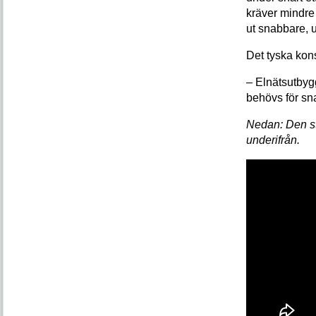
kräver mindre
ut snabbare, u
Det tyska kons
– Elnätsutbygg
behövs för sna
Nedan: Den st
underifrån.