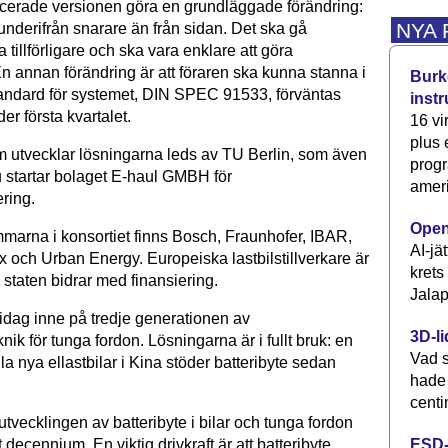
cerade versionen göra en grundläggade förändring:
NYA
underifrån snarare än från sidan. Det ska gå
 tillförligare och ska vara enklare att göra
n annan förändring är att föraren ska kunna stanna i
Burke
standard för systemet, DIN SPEC 91533, förväntas
inst
er första kvartalet.
16 vi
plus
m utvecklar lösningarna leds av TU Berlin, som även
progr
 startar bolaget E-haul GMBH för
ameri
ring.
Open
arna i konsortiet finns Bosch, Fraunhofer, IBAR,
AI-jä
x och Urban Energy. Europeiska lastbilstillverkare är
krets
 staten bidrar med finansiering.
Jalap
 idag inne på tredje generationen av
3D-li
knik för tunga fordon. Lösningarna är i fullt bruk: en
Vad s
lla nya ellastbilar i Kina stöder batteribyte sedan
hade
centi
 utvecklingen av batteribyte i bilar och tunga fordon
ESD-
t decennium. En viktig drivkraft är att batteribyte