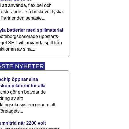
 att använda, flexibel och
esterande – så beskriver tyska
artner den senaste...
kyla batterier med spillmaterial
öteborgsbaserade upp­starts­
aget SHT vill använda spill från
ktionen av sina...
ASTE NYHETER
ochip öppnar sina
skompilatorer för alla
chip gör en betydande
dring av sitt
cklingsekosystem genom att
företagets...
umnitrid når 2200 volt