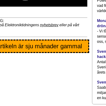
Power
vad f
värld
Monav
på Elektroniktidningens
nyhetsbrev
eller på vårt
drön
- Vi 
senso
oss, 
rtikeln är sju månader gammal
Svens
hack
Antal
Sveri
årets
Sven
Saab 
milja
en ku