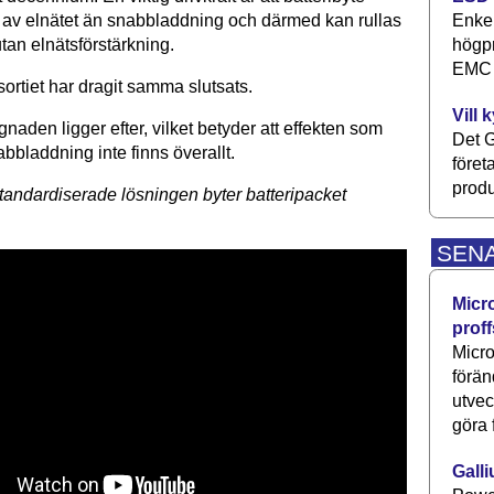
Enkel
 av elnätet än snabbladdning och därmed kan rullas
högpr
tan elnätsförstärkning.
EMC P
ortiet har dragit samma slutsats.
Vill 
naden ligger efter, vilket betyder att effekten som
Det G
bbladdning inte finns överallt.
föret
produ
andardiserade lösningen byter batteripacket
SEN
Micr
proff
Micro
förän
utve
göra 
Galli