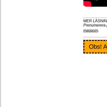
Prenumerera 
magasin
.
Obs! A