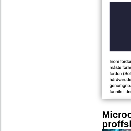
Microc
proffs