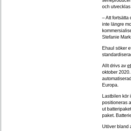
serieproducer
och utvecklas 
– Att fortsätt
inte längre mo
kommersialise
Stefanie Mark
Ehaul söker ef
standardisera
Allt drivs av
e
oktober 2020. 
automatiserade
Europa.
Lastbilen kör 
positioneras a
ut batteripaket
paket. Batteri
Utöver bland 