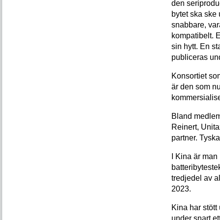
den seriprodu
bytet ska ske 
snabbare, vara
kompatibelt. E
sin hytt. En 
publiceras und
Konsortiet so
är den som nu
kommersialise
Bland medlemm
Reinert, Unita
partner. Tyska
I Kina är man
batteribyteste
tredjedel av a
2023.
Kina har stött
under snart et