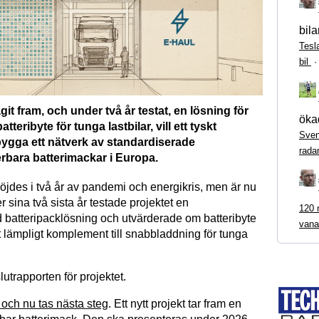
bila
Tesl
bil
agit fram, och under två år testat, en lösning för
ökad
tteribyte för tunga lastbilar, vill ett tyskt
Sven
ygga ett nätverk av standardiserade
rada
rbara batterimackar i Europa.
röjdes i två år av pandemi och energikris, men är nu
r sina två sista år testade projektet en
120 m
batteripacklösning och utvärderade om batteribyte
vana
t lämpligt komplement till snabbladdning för tunga
slutrapporten för projektet.
 och nu tas nästa steg
. Ett nytt projekt tar fram en