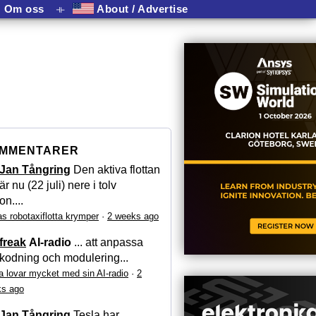
Om oss
⟛
About / Advertise
MMENTARER
Jan Tångring
Den aktiva flottan
är nu (22 juli) nere i tolv
on....
as robotaxiflotta krymper
·
2 weeks ago
freak
AI-radio
... att anpassa
kodning och modulering...
a lovar mycket med sin AI-radio
·
2
s ago
Jan Tångring
Tesla har