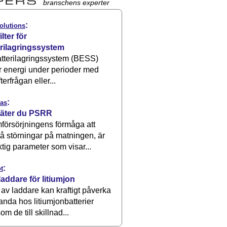
branschens experter
:
olutions
ilter för
erilagringssystem
atterilagringssystem (BESS)
r energi under perioder med
terfrågan eller...
:
as
äter du PSRR
försörjningens förmåga att
å störningar på matningen, är
ktig parameter som visar...
:
t
laddare för litiumjon
 av laddare kan kraftigt påverka
anda hos litiumjonbatterier
om de till skillnad...