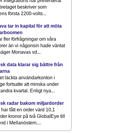
 Integrations har presenterat
öretaget beskriver som
ens första 2200-volts...
a tar in kapital för att möta
arboomen
får fler förfrågningar om våra
rer än vi någonsin hade väntat
säger Monavas vd...
k data klarar sig bättre från
arna
et läckta användarkonton i
ge fortsatte att minska under
 andra kvartal. Enligt nya...
sk radar bakom miljardorder
har fått en order värd 10,1
rder kronor på två GlobalEye till
nd i Mellanöstern....