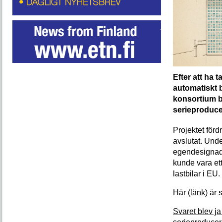
Efter att ha t
automatiskt ba
konsortium b
serieproduce
Projektet förd
avslutat. Unde
egendesignad 
kunde vara et
lastbilar i EU.
Här (
länk
) är 
Svaret blev ja