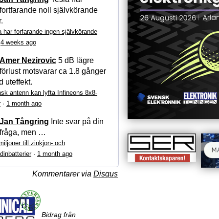
fortfarande noll självkörande
r.
a har forfarande ingen självkörande
·
4 weeks ago
Amer Nezirovic
5 dB lägre
förlust motsvarar ca 1.8 gånger
 uteffekt.
sk antenn kan lyfta Infineons 8x8-
r
·
1 month ago
Jan Tångring
Inte svar på din
fråga, men …
iljoner till zinkjon- och
dinbatterier
·
1 month ago
Kommentarer via
Disqus
Bidrag från