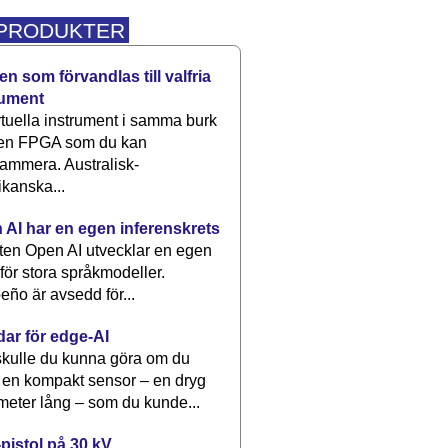
 PRODUKTER
n som förvandlas till valfria
rument
rtuella instrument i samma burk
 en FPGA som du kan
ammera. Australisk-
kanska...
 AI har en egen inferenskrets
tten Open AI utvecklar en egen
 för stora språkmodeller.
eño är avsedd för...
dar för edge-AI
kulle du kunna göra om du
 en kompakt sensor – en dryg
meter lång – som du kunde...
pistol på 30 kV