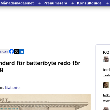
Månadsmagasinet
⟛
Prenumerera
⟛
Konsultguide
⟛
 sidan
KO
ndard för batteribyte redo för
ng
ford
Tesl
Batterier
Noki
week