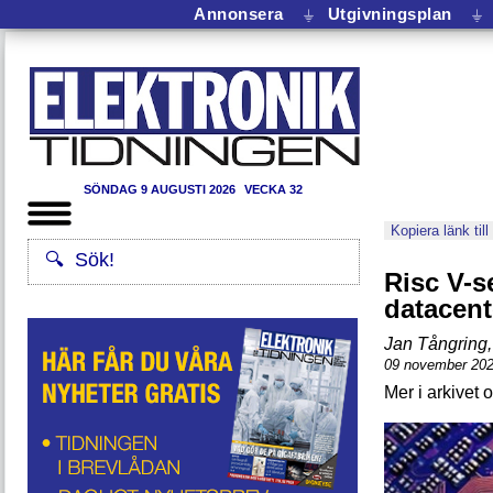
Annonsera
⏚
Utgivningsplan
⏚
SÖNDAG 9 AUGUSTI 2026
VECKA 32
Kopiera länk till
Risc V-s
datacent
Jan Tångring
,
09 november 20