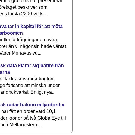
 Integrations har presenterat
öretaget beskriver som
ens första 2200-volts...
a tar in kapital för att möta
arboomen
får fler förfrågningar om våra
rer än vi någonsin hade väntat
säger Monavas vd...
k data klarar sig bättre från
arna
et läckta användarkonton i
ge fortsatte att minska under
 andra kvartal. Enligt nya...
sk radar bakom miljardorder
har fått en order värd 10,1
rder kronor på två GlobalEye till
nd i Mellanöstern....