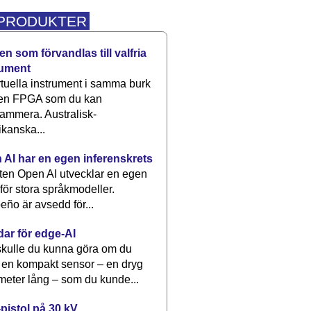
 PRODUKTER
n som förvandlas till valfria
rument
rtuella instrument i samma burk
 en FPGA som du kan
ammera. Australisk-
kanska...
 AI har en egen inferenskrets
tten Open AI utvecklar en egen
 för stora språkmodeller.
eño är avsedd för...
dar för edge-AI
kulle du kunna göra om du
 en kompakt sensor – en dryg
meter lång – som du kunde...
pistol på 30 kV