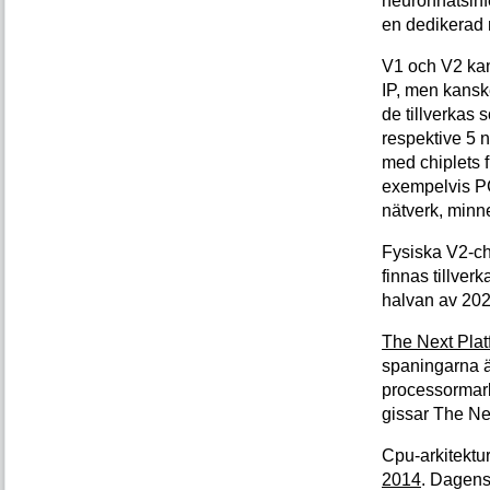
neuronnätsinfe
en dedikerad
V1 och V2 ka
IP, men kanske
de tillverkas s
respektive 5 n
med chiplets f
exempelvis P
nätverk, minn
Fysiska V2-ch
finnas tillver
halvan av 202
The Next Plat
spaningarna är 
processormark
gissar The Nex
Cpu-arkitektu
2014
. Dagens