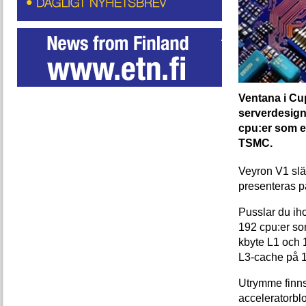
Ventana i Cup
serverdesign
cpu:er som et
TSMC.
Veyron V1 slä
presenteras 
Pusslar du ih
192 cpu:er so
kbyte L1 och 1
L3-cache på 
Utrymme finns
acceleratorbl