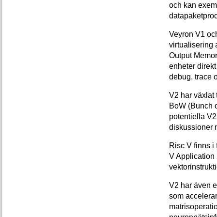
och kan exemp
datapaketproc
Veyron V1 och
virtualiserin
Output Memory
enheter direkt
debug, trace 
V2 har växlat 
BoW (Bunch of
potentiella V2
diskussioner
Risc V finns i
V Application 
vektorinstrukti
V2 har även et
som accelerar
matrisoperatio