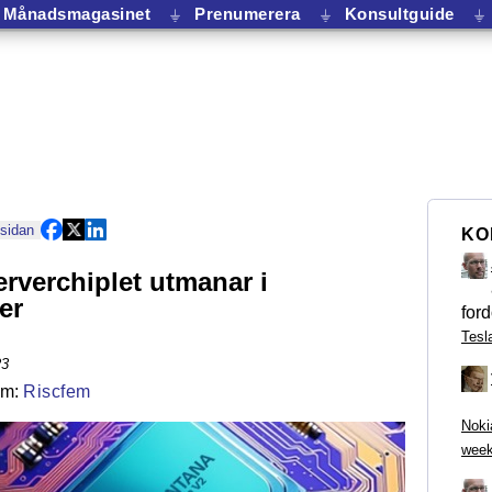
Månadsmagasinet
⏚
Prenumerera
⏚
Konsultguide
⏚
 sidan
KO
erverchiplet utmanar i
er
ford
Tesl
23
Riscfem
Noki
week