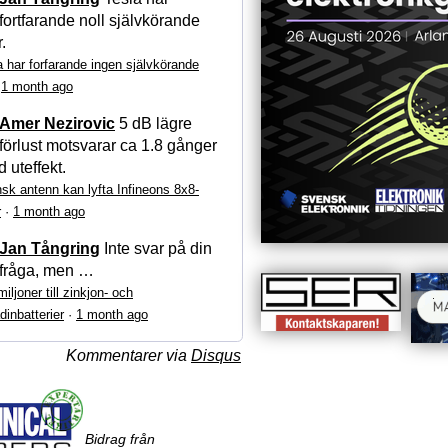
fortfarande noll självkörande
r.
a har forfarande ingen självkörande
·
1 month ago
Amer Nezirovic
5 dB lägre
förlust motsvarar ca 1.8 gånger
 uteffekt.
sk antenn kan lyfta Infineons 8x8-
r
·
1 month ago
Jan Tångring
Inte svar på din
fråga, men …
iljoner till zinkjon- och
dinbatterier
·
1 month ago
Kommentarer via
Disqus
Bidrag från