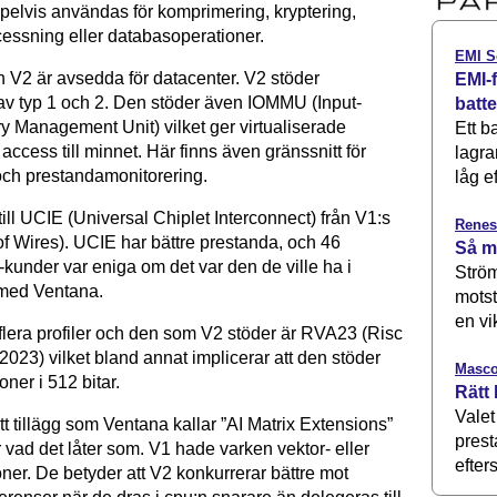
elvis användas för komprimering, kryptering,
essning eller databasoperationer.
EMI S
 V2 är avsedda för datacenter. V2 stöder
EMI-f
g av typ 1 och 2. Den stöder även IOMMU (Input-
batt
 Management Unit) vilket ger virtualiserade
Ett b
 access till minnet. Här finns även gränssnitt för
lagra
och prestandamonitorering.
låg ef
till UCIE (Universal Chiplet Interconnect) från V1:s
Renes
 Wires). UCIE har bättre prestanda, och 46
Så m
-kunder var eniga om det var den de ville ha i
Ström
 med Ventana.
motst
en vi
 flera profiler och den som V2 stöder är RVA23 (Risc
2023) vilket bland annat implicerar att den stöder
Masco
oner i 512 bitar.
Rätt 
Valet
t tillägg som Ventana kallar ”AI Matrix Extensions”
prest
 vad det låter som. V1 hade varken vektor- eller
efters
ner. De betyder att V2 konkurrerar bättre mot