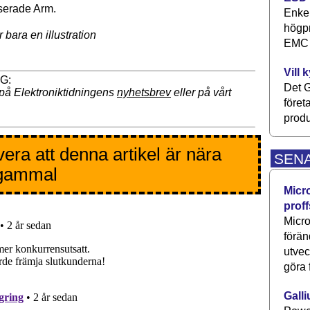
serade Arm.
Enkel
högpr
 bara en illustration
EMC P
Vill 
Det G
på Elektroniktidningens
nyhetsbrev
eller på vårt
föret
produ
era att denna artikel är nära
SEN
 gammal
Micr
proff
Micro
förän
utve
göra 
Galli