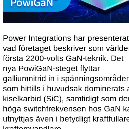
Power Integrations har presenterat
vad företaget beskriver som värld
första 2200-volts GaN-teknik. Det
nya PowiGaN-steget flyttar
galliumnitrid in i spänningsområde
som hittills i huvudsak dominerats 
kiselkarbid (SiC), samtidigt som de
höga switchfrekvensen hos GaN k
utnyttjas även i betydligt kraftfullar
kraftomvandlare.