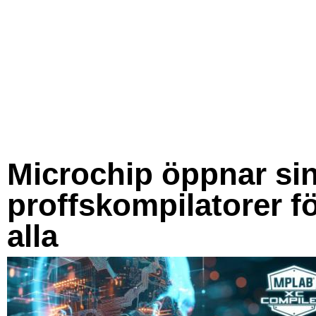
Microchip öppnar si
proffskompilatorer f
alla