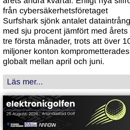
årets andra kvartal. Enligt nya siffr
från cybersäkerhetsföretaget
Surfshark sjönk antalet dataintrån
med sju procent jämfört med årets
tre första månader, trots att över 1
miljoner konton komprometterades
globalt mellan april och juni.
Läs mer...