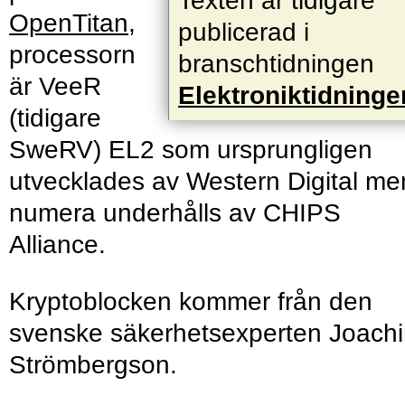
Texten är tidigare
OpenTitan
,
publicerad i
processorn
branschtidningen
är VeeR
Elektroniktidninge
(tidigare
SweRV) EL2 som ursprungligen
utvecklades av Western Digital me
numera underhålls av CHIPS
Alliance.
Kryptoblocken kommer från den
svenske säkerhetsexperten Joach
Strömbergson.