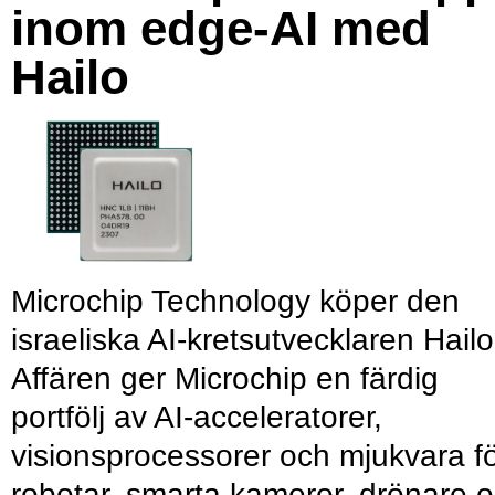
inom edge-AI med
Hailo
Microchip Technology köper den
israeliska AI-kretsutvecklaren Hailo
Affären ger Microchip en färdig
portfölj av AI-acceleratorer,
visionsprocessorer och mjukvara f
robotar, smarta kameror, drönare 