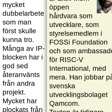
mycket
öppen
dubbelarbete
hårdvara som
som man
utvecklare, som
först skulle
styrelsemedlem i
kunna tro.
FOSSi Foundation
Många av IP-
och som ambassad
blocken har i
för RISC-V
god sed
International, med
återanvänts
mera. Han jobbar p
från andra
svenska
projekt.
utvecklingsbolaget
Mycket har
Qamcom.
plockats från