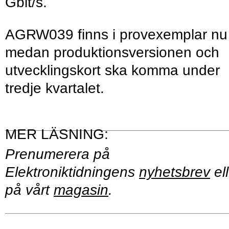
Gbit/s.
AGRW039 finns i provexemplar nu
medan produktionsversionen och
utvecklingskort ska komma under
tredje kvartalet.
Prenumerera på
Elektroniktidningens
nyhetsbrev
ell
på vårt
magasin
.