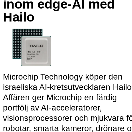
inom edge-AI med
Hailo
Microchip Technology köper den
israeliska AI-kretsutvecklaren Hailo
Affären ger Microchip en färdig
portfölj av AI-acceleratorer,
visionsprocessorer och mjukvara f
robotar, smarta kameror, drönare 