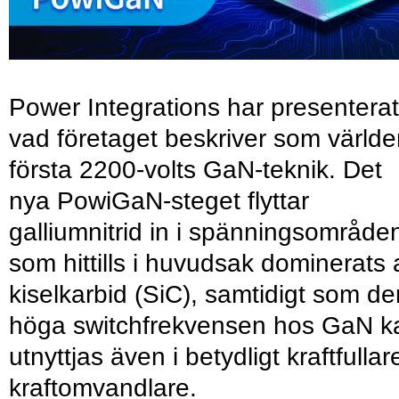
Power Integrations har presenterat
vad företaget beskriver som värld
första 2200-volts GaN-teknik. Det
nya PowiGaN-steget flyttar
galliumnitrid in i spänningsområde
som hittills i huvudsak dominerats 
kiselkarbid (SiC), samtidigt som de
höga switchfrekvensen hos GaN k
utnyttjas även i betydligt kraftfullar
kraftomvandlare.