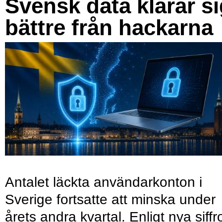
Svensk data klarar s
bättre från hackarna
Antalet läckta användarkonton i
Sverige fortsatte att minska under
årets andra kvartal. Enligt nya siffr