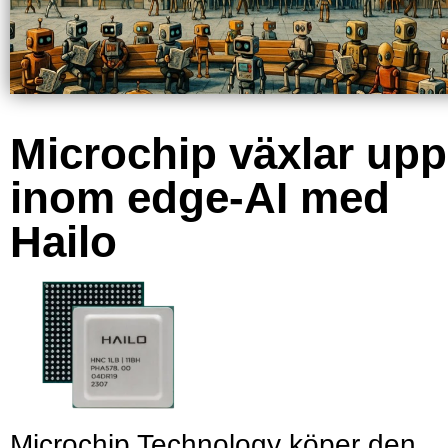
Microchip växlar upp
inom edge-AI med
Hailo
Microchip Technology köper den