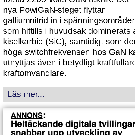
nya PowiGaN-steget flyttar
galliumnitrid in i spänningsområde
som hittills i huvudsak dominerats 
kiselkarbid (SiC), samtidigt som de
höga switchfrekvensen hos GaN k
utnyttjas även i betydligt kraftfullar
kraftomvandlare.
Läs mer...