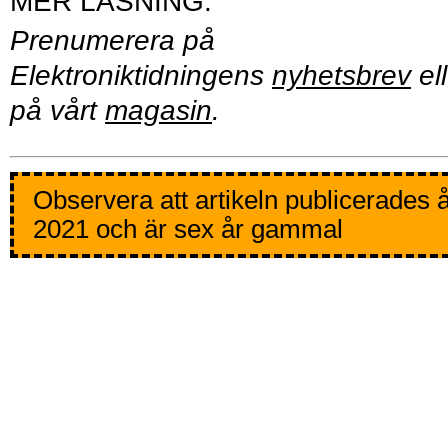
Prenumerera på
Elektroniktidningens
nyhetsbrev
ell
på vårt
magasin
.
Observera att artikeln publicerades 
2021 och är sex år gammal