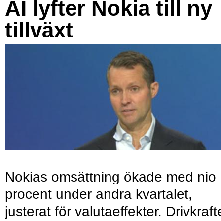
AI lyfter Nokia till ny
tillväxt
Nokias omsättning ökade med nio
procent under andra kvartalet,
justerat för valutaeffekter. Drivkraf