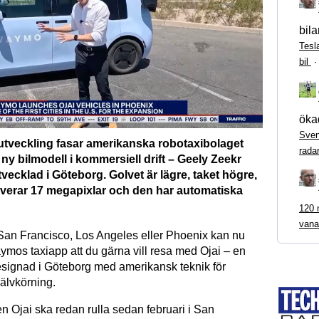
bila
Tesl
bil
ökad
Sven
 utveckling fasar amerikanska robotaxibolaget
rada
y bilmodell i kommersiell drift – Geely Zeekr
utvecklad i Göteborg. Golvet är lägre, taket högre,
verar 17 megapixlar och den har automatiska
120 m
vana
San Francisco, Los Angeles eller Phoenix
kan nu
ymos taxiapp att du gärna vill resa med Ojai – en
designad i Göteborg med amerikansk teknik för
älvkörning.
n Ojai ska redan rulla sedan februari i
San