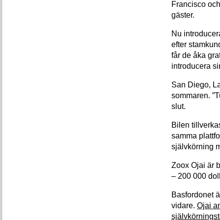
Francisco oc
gäster.
Nu introducer
efter stamkun
får de åka gr
introducera sin
San Diego, La
sommaren.
”T
slut.
Bilen tillverka
samma plattf
självkörning 
Zoox Ojai är 
– 200 000 dol
Basfordonet ä
vidare.
Ojai a
självkörnings