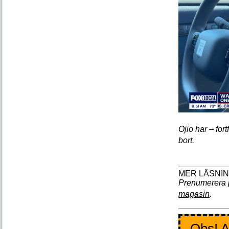
Ojio har – for
bort.
Prenumerera 
magasin
.
Obs! A