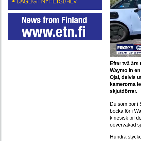
Efter två års
Waymo in en n
Ojai, delvis 
kamerorna le
skjutdörrar.
Du som bor i
bocka för i Wa
kinesisk bil 
oövervakad sj
Hundra stycke