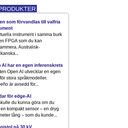
 PRODUKTER
n som förvandlas till valfria
rument
rtuella instrument i samma burk
 en FPGA som du kan
ammera. Australisk-
kanska...
 AI har en egen inferenskrets
tten Open AI utvecklar en egen
 för stora språkmodeller.
eño är avsedd för...
dar för edge-AI
kulle du kunna göra om du
 en kompakt sensor – en dryg
meter lång – som du kunde...
pistol på 30 kV