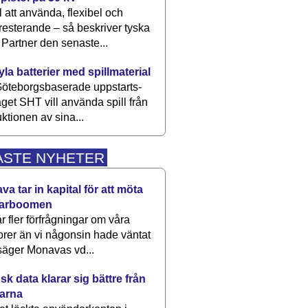
 att använda, flexibel och
esterande – så beskriver tyska
artner den senaste...
kyla batterier med spillmaterial
öteborgsbaserade upp­starts­
aget SHT vill använda spill från
ktionen av sina...
ASTE NYHETER
a tar in kapital för att möta
arboomen
får fler förfrågningar om våra
rer än vi någonsin hade väntat
säger Monavas vd...
k data klarar sig bättre från
arna