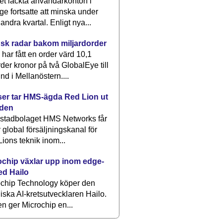
et läckta användarkonton i
ge fortsatte att minska under
 andra kvartal. Enligt nya...
sk radar bakom miljardorder
har fått en order värd 10,1
rder kronor på två GlobalEye till
nd i Mellanöstern....
er tar HMS-ägda Red Lion ut
lden
stadbolaget HMS Networks får
 global försäljningskanal för
ions teknik inom...
ochip växlar upp inom edge-
ed Hailo
ochip Technology köper den
liska AI-kretsutvecklaren Hailo.
en ger Microchip en...