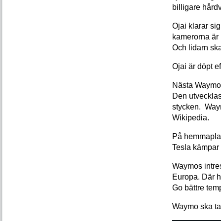
billigare hård
Ojai klarar si
kamerorna är 
Och lidarn ska
Ojai är döpt ef
Nästa Waymota
Den utvecklas
stycken.
Waym
Wikipedia.
På hemmaplan
Tesla kämpar 
Waymos intres
Europa. Där h
Go bättre tem
Waymo ska ta en