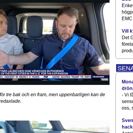
Enkel
högpr
EMC P
Vill 
Det G
föret
produ
SEN
Monav
drön
s för tre bak och en fram, men uppenbarligen kan de
- Vi 
bredaxlade.
senso
oss, 
Svens
hack