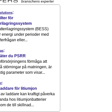
branschens experter
:
olutions
ilter för
erilagringssystem
atterilagringssystem (BESS)
r energi under perioder med
terfrågan eller...
:
as
äter du PSRR
försörjningens förmåga att
å störningar på matningen, är
ktig parameter som visar...
:
t
laddare för litiumjon
 av laddare kan kraftigt påverka
anda hos litiumjonbatterier
om de till skillnad...