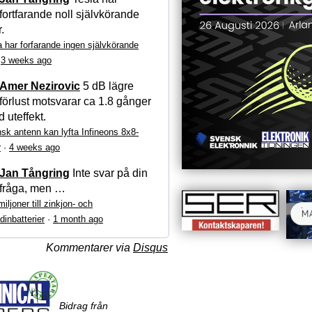
fortfarande noll självkörande
r.
a har forfarande ingen självkörande
·
3 weeks ago
Amer Nezirovic
5 dB lägre
förlust motsvarar ca 1.8 gånger
 uteffekt.
sk antenn kan lyfta Infineons 8x8-
r
·
4 weeks ago
Jan Tångring
Inte svar på din
fråga, men …
iljoner till zinkjon- och
dinbatterier
·
1 month ago
Kommentarer via
Disqus
Bidrag från