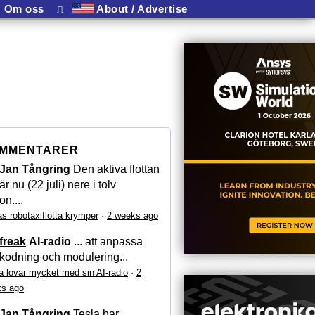
Om oss
⎍
About / Advertise
MMENTARER
Jan Tångring
Den aktiva flottan
är nu (22 juli) nere i tolv
on....
as robotaxiflotta krymper
·
2 weeks ago
freak
AI-radio
... att anpassa
kodning och modulering...
a lovar mycket med sin AI-radio
·
2
s ago
Jan Tångring
Tesla har