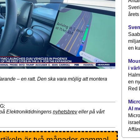
Antal
Sveri
årets
Sven
Saab 
milja
en ku
Mous
i vär
Halm
tfarande – en ratt. Den ska vara möjlig att montera
en ny
Red L
Micr
AI m
på Elektroniktidningens
nyhetsbrev
eller på vårt
Micr
israe
Affär
rtikeln är två månader gammal