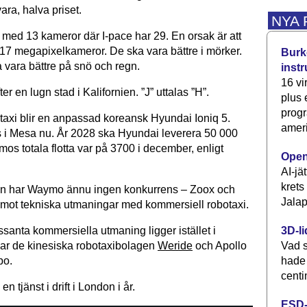
vara, halva priset.
NYA
g med 13 kameror där I-pace har 29. En orsak är att
17 megapixelkameror. De ska vara bättre i mörker.
Burke
 vara bättre på snö och regn.
inst
16 vi
ter en lugn stad i Kalifornien. ”J” uttalas ”H”.
plus
progr
xi blir en anpassad koreansk Hyundai Ioniq 5.
ameri
 i Mesa nu. År 2028 ska Hyundai leverera 50 000
os totala flotta var på 3700 i december, enligt
Open
AI-jä
krets
 har Waymo ännu ingen konkurrens – Zoox och
Jalap
mot tekniska utmaningar med kommersiell robotaxi.
santa kommersiella utmaning ligger istället i
3D-li
ar de kinesiska robotaxibolagen
Weride
och Apollo
Vad s
po.
hade
centi
 tjänst i drift i London i år.
ESD-