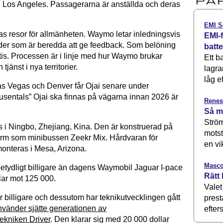
h Los Angeles. Passagerarna är
anställda och deras
EMI S
as resor för allmänheten. Waymo letar inledningsvis
EMI-f
der som är beredda att ge feedback. Som belöning
batt
atis. Processen är i linje med hur Waymo brukar
Ett b
 tjänst i nya territorier.
lagra
låg ef
s Vegas och Denver får Ojai senare under
usentals” Ojai ska finnas på vägarna innan 2026 är
Renes
Så m
Ström
s i
Ningbo, Zhejiang, Kina.
Den är konstruerad på
motst
orm som minibussen Zeekr Mix. H
årdvaran för
en vi
monteras
i Mesa, Arizona.
Masco
betydligt billigare än dagens Waymobil
Jaguar I-pace
Rätt 
lar mot 125 000.
Valet
r billigare och dessutom har teknikutvecklingen gått
prest
nvänder sjätte generationen av
efters
tekniken Driver
. Den klarar sig med 20 000 dollar