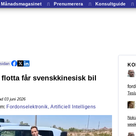
Månadsmagasinet
⎍
Prenumerera
⎍
Konsultguide
⎍
 sidan
KO
lotta får svenskkinesisk bil
ford
Tesl
d 03 juni 2026
Fordonselektronik,
Artificiell Intelligens
Noki
week