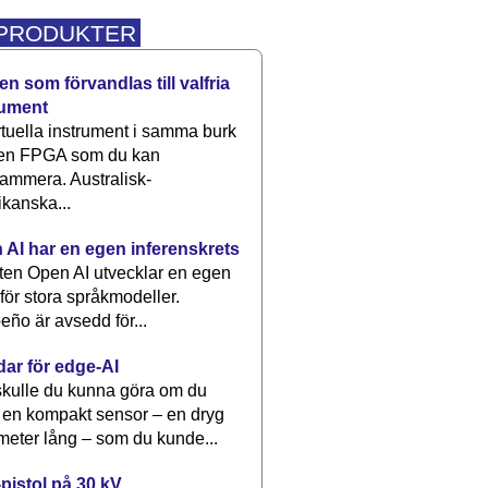
 PRODUKTER
n som förvandlas till valfria
rument
rtuella instrument i samma burk
 en FPGA som du kan
ammera. Australisk-
kanska...
 AI har en egen inferenskrets
tten Open AI utvecklar en egen
 för stora språkmodeller.
eño är avsedd för...
dar för edge-AI
kulle du kunna göra om du
 en kompakt sensor – en dryg
meter lång – som du kunde...
pistol på 30 kV