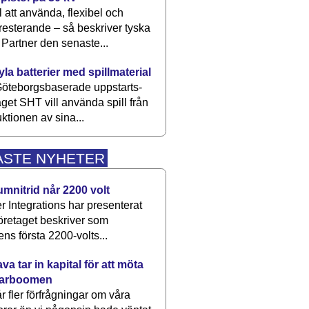
 att använda, flexibel och
esterande – så beskriver tyska
artner den senaste...
kyla batterier med spillmaterial
öteborgsbaserade upp­starts­
aget SHT vill använda spill från
ktionen av sina...
ASTE NYHETER
umnitrid når 2200 volt
 Integrations har presenterat
öretaget beskriver som
ens första 2200-volts...
a tar in kapital för att möta
arboomen
får fler förfrågningar om våra