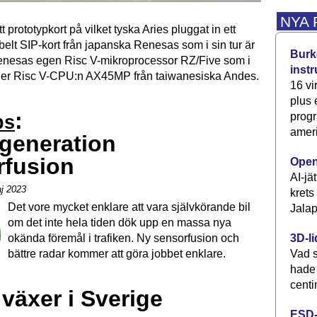
NYA
t prototypkort på vilket tyska Aries pluggat in ett
lt SIP-kort från japanska Renesas som i sin tur är
Burke
enesas egen Risc V-mikroprocessor RZ/Five som i
inst
nder Risc V-CPU:n AX45MP från taiwanesiska Andes.
16 vi
plus
:
progr
bs
ameri
generation
rfusion
Open
AI-jä
j 2023
krets
Det vore mycket enklare att vara självkörande bil
Jalap
om det inte hela tiden dök upp en massa nya
3D-li
okända föremål i trafiken. Ny sensorfusion och
Vad s
bättre radar kommer att göra jobbet enklare.
hade
centi
växer i Sverige
ESD-