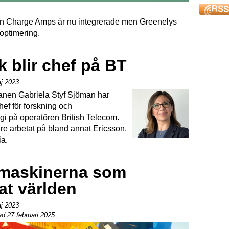
ån Charge Amps är nu integrerade men Greenelys
ioptimering.
 blir chef på BT
j 2023
anen Gabriela Styf Sjöman har
chef för forskning och
gi på operatören British Telecom.
are arbetat på bland annat Ericsson,
ia.
maskinerna som
at världen
j 2023
d 27 februari 2025