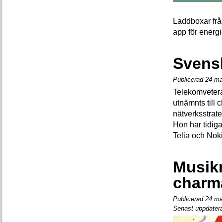
Laddboxar fr
app för energ
Svensk
Publicerad 24 ma
Telekomveter
utnämnts till 
nätverksstrate
Hon har tidig
Telia och Nok
Musik
charm
Publicerad 24 ma
Senast uppdatera