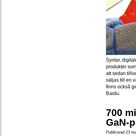
Syntar, digita
produkter som
att sedan till
säljas till en
finns också g
Baidu.
700 mi
GaN-p
Publicerad 23 ma