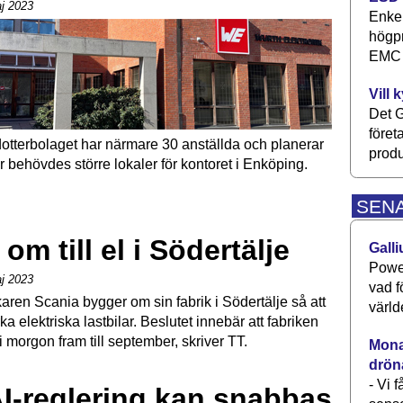
j 2023
Enkel
högpr
EMC P
Vill 
Det G
föret
otterbolaget har närmare 30 anställda och planerar
produ
ör behövdes större lokaler för kontoret i Enköping.
SEN
 om till el i Södertälje
Galli
Power
j 2023
vad f
rkaren Scania bygger om sin fabrik i Södertälje så att
värld
ka elektriska lastbilar. Beslutet innebär att fabriken
n i morgon fram till september, skriver TT.
Monav
drön
- Vi 
I-reglering kan snabbas