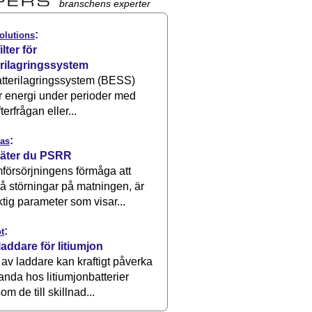
branschens experter
:
olutions
ilter för
erilagringssystem
atterilagringssystem (BESS)
r energi under perioder med
terfrågan eller...
:
as
äter du PSRR
försörjningens förmåga att
å störningar på matningen, är
ktig parameter som visar...
:
t
laddare för litiumjon
 av laddare kan kraftigt påverka
anda hos litiumjonbatterier
om de till skillnad...