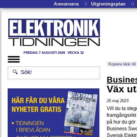
Annonsera
⎍
Utgivningsplan
⎍
FREDAG 7 AUGUSTI 2026
VECKA 32
Kopiera länk till
Busine
Väx ut
25 maj 2023
Vill du ta ste
framgångsrikt 
på hur du gör
Business Swe
Svensk Elektr