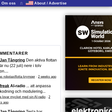
Om oss
⎍
About / Advertise
MMENTARER
Jan Tångring
Den aktiva flottan
är nu (22 juli) nere i tolv
on....
as robotaxiflotta krymper
·
2 weeks ago
freak
AI-radio
... att anpassa
kodning och modulering...
a lovar mycket med sin AI-radio
·
2
s ago
Jan Tångring
Tesla har