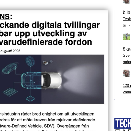
bila
Tesl
bil
ökad
Sven
rada
120 m
vana