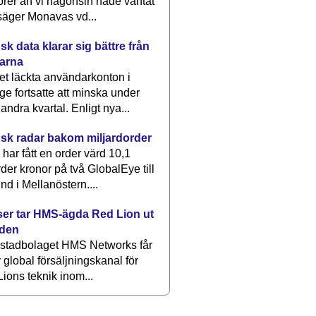
rer än vi någonsin hade väntat
säger Monavas vd...
k data klarar sig bättre från
arna
et läckta användarkonton i
ge fortsatte att minska under
 andra kvartal. Enligt nya...
sk radar bakom miljardorder
har fått en order värd 10,1
rder kronor på två GlobalEye till
nd i Mellanöstern....
er tar HMS-ägda Red Lion ut
lden
stadbolaget HMS Networks får
 global försäljningskanal för
ions teknik inom...