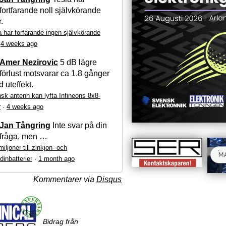
fortfarande noll självkörande
r.
a har forfarande ingen självkörande
·
4 weeks ago
Amer Nezirovic
5 dB lägre
förlust motsvarar ca 1.8 gånger
 uteffekt.
sk antenn kan lyfta Infineons 8x8-
r
·
4 weeks ago
Jan Tångring
Inte svar på din
fråga, men …
iljoner till zinkjon- och
dinbatterier
·
1 month ago
Kommentarer via
Disqus
Bidrag från