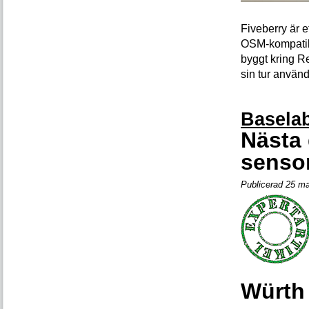
Fiveberry är et
OSM-kompatibe
byggt kring R
sin tur anvä
Basela
Nästa 
senso
Publicerad 25 ma
Würth 