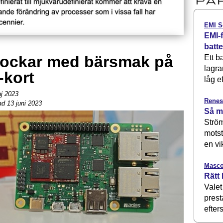
EMI S
EMI-f
batt
 lockar med bärsmak på
Ett b
lagra
-kort
låg ef
j 2023
Renes
d 13 juni 2023
Så m
Ström
motst
en vi
Masco
Rätt 
Valet
prest
efters