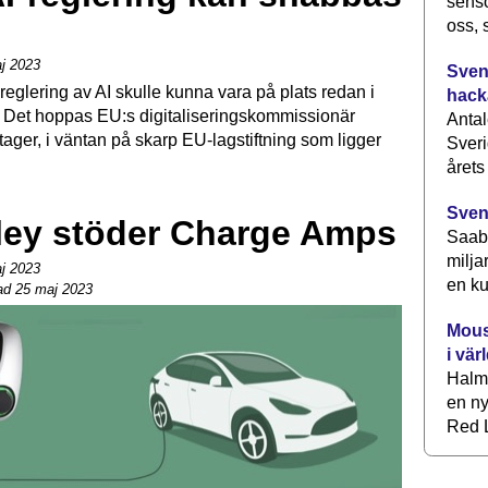
senso
oss, 
j 2023
Svens
eglering av AI skulle kunna vara på plats redan i
hack
t. Det hoppas EU:s digitaliseringskommissionär
Antal
ager, i väntan på skarp EU-lagstiftning som ligger
Sveri
årets
Sven
ley stöder Charge Amps
Saab 
milja
j 2023
en ku
ad 25 maj 2023
Mous
i vär
Halm
en ny
Red L