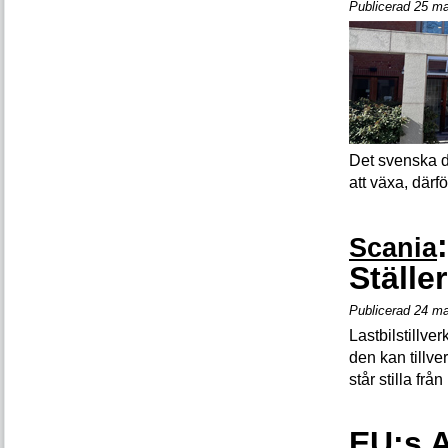
Publicerad 25 ma
Det svenska d
att växa, därf
:
Scania
Ställer
Publicerad 24 ma
Lastbilstillve
den kan tillver
står stilla frå
EU:s A