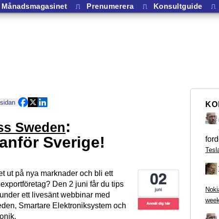
Månadsmagasinet
⎍
Prenumerera
⎍
Konsultguide
⎍
 sidan
KO
:
ss Sweden
anför Sverige!
ford
Tesl
get ut på nya marknader och bli ett
exportföretag? Den 2 juni får du tips
Noki
 under ett livesänt webbinar med
week
den, Smartare Elektroniksystem och
onik.