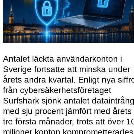
Antalet läckta användarkonton i
Sverige fortsatte att minska under
årets andra kvartal. Enligt nya siffr
från cybersäkerhetsföretaget
Surfshark sjönk antalet dataintrån
med sju procent jämfört med årets
tre första månader, trots att över 1
miljoner konton komprometterades