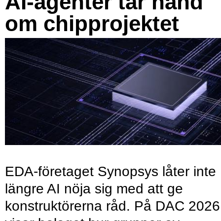
AI-agenter tar hand
om chipprojektet
EDA-företaget Synopsys låter inte
längre AI nöja sig med att ge
konstruktörerna råd. På DAC 2026