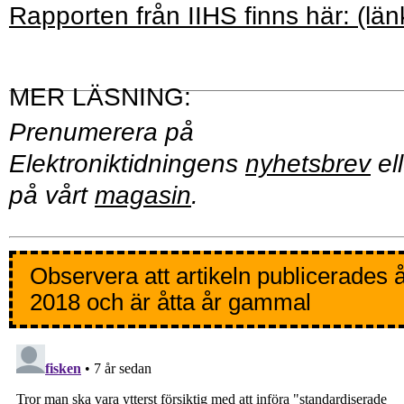
Rapporten från IIHS finns här: (län
Prenumerera på
Elektroniktidningens
nyhetsbrev
ell
på vårt
magasin
.
Observera att artikeln publicerades 
2018 och är åtta år gammal