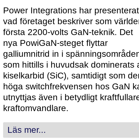
Power Integrations har presenterat
vad företaget beskriver som värld
första 2200-volts GaN-teknik. Det
nya PowiGaN-steget flyttar
galliumnitrid in i spänningsområde
som hittills i huvudsak dominerats 
kiselkarbid (SiC), samtidigt som de
höga switchfrekvensen hos GaN k
utnyttjas även i betydligt kraftfullar
kraftomvandlare.
Läs mer...