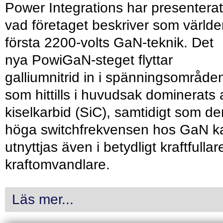
Power Integrations har presenterat
vad företaget beskriver som värld
första 2200-volts GaN-teknik. Det
nya PowiGaN-steget flyttar
galliumnitrid in i spänningsområde
som hittills i huvudsak dominerats 
kiselkarbid (SiC), samtidigt som de
höga switchfrekvensen hos GaN k
utnyttjas även i betydligt kraftfullar
kraftomvandlare.
Läs mer...