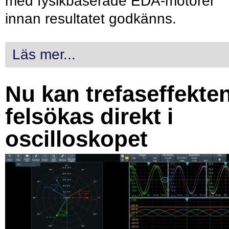
med fysikbaserade EDA-motorer
innan resultatet godkänns.
Läs mer...
Nu kan trefaseffekte
felsökas direkt i
oscilloskopet