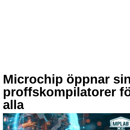
Microchip öppnar si
proffskompilatorer f
alla