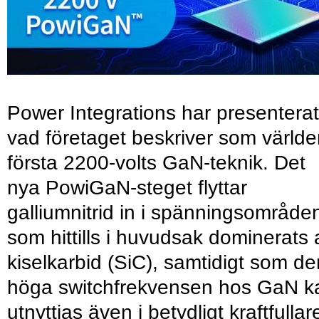
Power Integrations har presenterat
vad företaget beskriver som värld
första 2200-volts GaN-teknik. Det
nya PowiGaN-steget flyttar
galliumnitrid in i spänningsområde
som hittills i huvudsak dominerats 
kiselkarbid (SiC), samtidigt som de
höga switchfrekvensen hos GaN k
utnyttjas även i betydligt kraftfullar