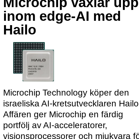
Microchip växlar upp
inom edge-AI med
Hailo
Microchip Technology köper den
israeliska AI-kretsutvecklaren Hailo
Affären ger Microchip en färdig
portfölj av AI-acceleratorer,
visionsprocessorer och mjukvara f