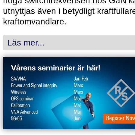
höga switchfrekvensen hos GaN k
utnyttjas även i betydligt kraftfullar
kraftomvandlare.
Läs mer...