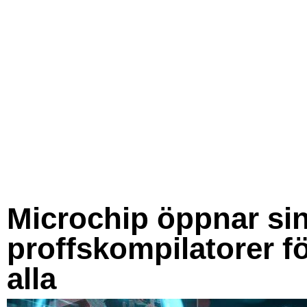
Microchip öppnar si
proffskompilatorer f
alla