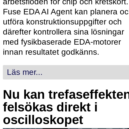
arbetsflöden för chip och kretskort.
Fuse EDA AI Agent kan planera o
utföra konstruktionsuppgifter och
därefter kontrollera sina lösningar
med fysikbaserade EDA-motorer
innan resultatet godkänns.
Läs mer...
Nu kan trefaseffekte
felsökas direkt i
oscilloskopet