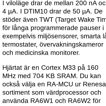
I viloläge drar de mellan 200 nA o
4 µA. I DTIM10 drar de 50 µA. De
stöder även TWT (Target Wake Ti
för långa programmerade pauser i
exempelvis miljösensorer, smarta l
termostater, övervakningskameror
och medicinska monitorer.
Hjärtat är en Cortex M33 på 160
MHz med 704 KB SRAM. Du kan
också välja en RA-MCU ur Renesa
sortiment som värdprocessor och
använda RA6W1 och RA6W2 för