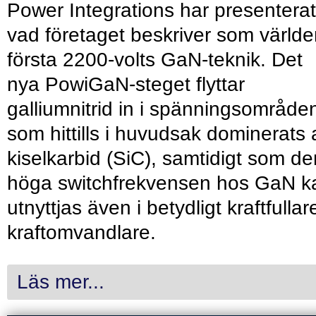
Power Integrations har presenterat
vad företaget beskriver som värld
första 2200-volts GaN-teknik. Det
nya PowiGaN-steget flyttar
galliumnitrid in i spänningsområde
som hittills i huvudsak dominerats 
kiselkarbid (SiC), samtidigt som de
höga switchfrekvensen hos GaN k
utnyttjas även i betydligt kraftfullar
kraftomvandlare.
Läs mer...