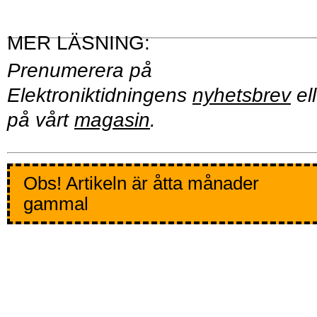
Prenumerera på
Elektroniktidningens
nyhetsbrev
ell
på vårt
magasin
.
Obs! Artikeln är åtta månader
gammal