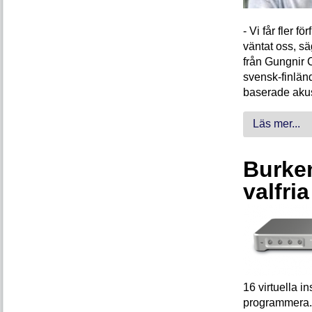
- Vi får fler 
väntat oss, s
från Gungnir 
svensk-finlän
baserade akus
Läs mer...
Burken
valfri
16 virtuella 
programmera. 