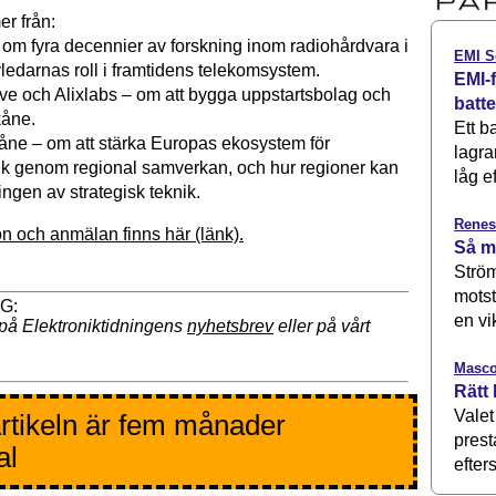
r från:
om fyra decennier av forskning inom radiohårdvara i
EMI S
ledarnas roll i framtidens telekomsystem.
EMI-f
och Alixlabs – om att bygga uppstartsbolag och
batt
kåne.
Ett b
ne – om att stärka Europas ekosystem för
lagra
ik genom regional samverkan, och hur regioner kan
låg ef
ingen av strategisk teknik.
Renes
on och anmälan finns här (länk).
Så m
Ström
motst
en vi
på Elektroniktidningens
nyhetsbrev
eller på vårt
Masco
Rätt 
Valet
rtikeln är fem månader
prest
al
efters