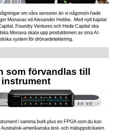
förfrågningar om våra sensorer än vi någonsin hade
äger Monavas vd Alexander Hebbe. Med nytt kapital
Capital, Foundry Ventures och Hede Capital ska
dska Monava skala upp produktionen av sina AI-
tiska system för drönardetektering.
 som förvandlas till
a instrument
instrument i samma burk plus en FPGA som du kan
Australisk-amerikanska test- och mätuppstickaren