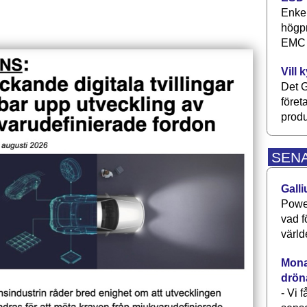
Enkel
högpr
EMC P
Vill 
Det G
föret
produ
SEN
Galli
Power
vad f
värld
Monav
drön
- Vi 