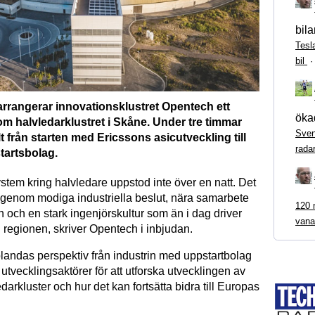
bila
Tesl
bil
arrangerar innovationsklustret Opentech ett
ökad
m halvledarklustret i Skåne. Under tre timmar
Sven
t från starten med Ericssons asicutveckling till
rada
artsbolag.
tem kring halvledare uppstod inte över en natt. Det
m genom modiga industriella beslut, nära samarbete
120 m
och en stark ingenjörskultur som än i dag driver
vana
 regionen, skriver Opentech i inbjudan.
blandas perspektiv från industrin med uppstartbolag
utvecklingsaktörer för att utforska utvecklingen av
arkluster och hur det kan fortsätta bidra till Europas