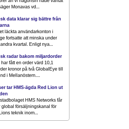
rer än vi någonsin hade väntat
säger Monavas vd...
k data klarar sig bättre från
arna
et läckta användarkonton i
ge fortsatte att minska under
 andra kvartal. Enligt nya...
sk radar bakom miljardorder
har fått en order värd 10,1
rder kronor på två GlobalEye till
nd i Mellanöstern....
er tar HMS-ägda Red Lion ut
lden
stadbolaget HMS Networks får
 global försäljningskanal för
ions teknik inom...