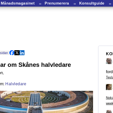
Månadsmagasinet
⏛
Prenumerera
⏛
Konsultguide
⏛
 sidan
KO
ar om Skånes halvledare
ford
on
,
Tesl
Halvledare
Noki
week