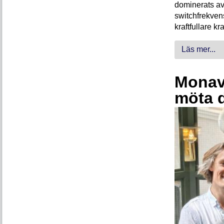
dominerats av
switchfrekven
kraftfullare k
Läs mer...
Monava
möta 