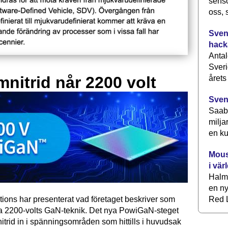
senso
oss, 
Svens
hack
Antal
Sveri
mnitrid når 2200 volt
årets
Sven
Saab 
milja
en ku
Mous
i vär
Halm
en ny
tions har presenterat vad företaget beskriver som
Red L
ta 2200-volts GaN-teknik. Det nya PowiGaN-steget
mnitrid in i spänningsområden som hittills i huvudsak