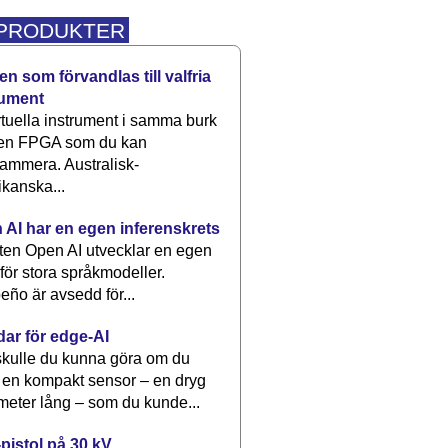
 PRODUKTER
n som förvandlas till valfria
rument
rtuella instrument i samma burk
 en FPGA som du kan
ammera. Australisk-
kanska...
 AI har en egen inferenskrets
tten Open AI utvecklar en egen
 för stora språkmodeller.
eño är avsedd för...
dar för edge-AI
kulle du kunna göra om du
 en kompakt sensor – en dryg
meter lång – som du kunde...
pistol på 30 kV