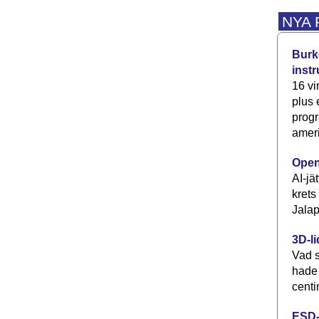
NYA
Burke
inst
16 vi
plus
progr
ameri
Open
AI-jä
krets
Jalap
3D-li
Vad s
hade
centi
ESD-