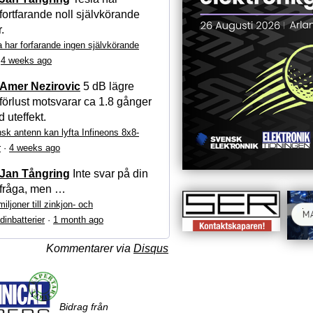
fortfarande noll självkörande
r.
a har forfarande ingen självkörande
·
4 weeks ago
Amer Nezirovic
5 dB lägre
förlust motsvarar ca 1.8 gånger
 uteffekt.
sk antenn kan lyfta Infineons 8x8-
r
·
4 weeks ago
Jan Tångring
Inte svar på din
fråga, men …
iljoner till zinkjon- och
dinbatterier
·
1 month ago
Kommentarer via
Disqus
Bidrag från