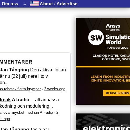
Om oss
⏛
About / Advertise
MMENTARER
Jan Tångring
Den aktiva flottan
är nu (22 juli) nere i tolv
on....
as robotaxiflotta krymper
·
2 weeks ago
freak
AI-radio
... att anpassa
kodning och modulering...
a lovar mycket med sin AI-radio
·
2
s ago
Jan Tångring
Tesla har