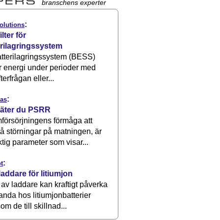
branschens experter
:
olutions
ilter för
erilagringssystem
atterilagringssystem (BESS)
r energi under perioder med
terfrågan eller...
:
as
äter du PSRR
försörjningens förmåga att
å störningar på matningen, är
ktig parameter som visar...
:
t
laddare för litiumjon
 av laddare kan kraftigt påverka
anda hos litiumjonbatterier
om de till skillnad...