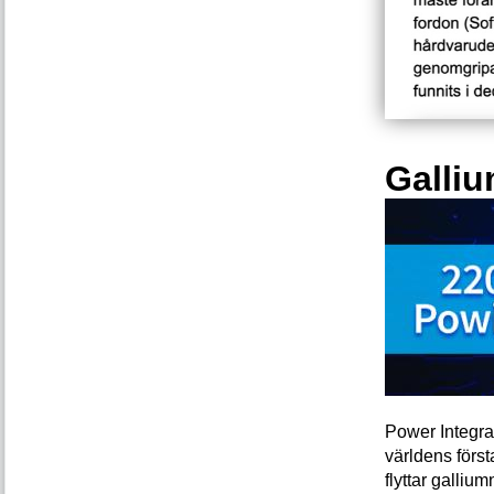
Galliu
Power Integra
världens förs
flyttar galliu