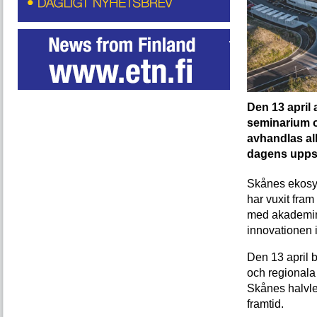
Den 13 april 
seminarium o
avhandlas all
dagens uppst
Skånes ekosys
har vuxit fra
med akademin 
innovationen i
Den 13 april 
och regionala 
Skånes halvled
framtid.