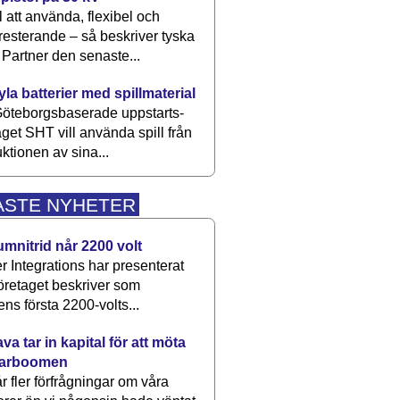
 att använda, flexibel och
esterande – så beskriver tyska
artner den senaste...
kyla batterier med spillmaterial
öteborgsbaserade upp­starts­
aget SHT vill använda spill från
ktionen av sina...
ASTE NYHETER
umnitrid når 2200 volt
 Integrations har presenterat
öretaget beskriver som
ens första 2200-volts...
a tar in kapital för att möta
arboomen
får fler förfrågningar om våra