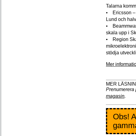
Talarna komme
• Ericsson – 
Lund och halv
• Beammwave 
skala upp i S
• Region Skå
mikroelektron
stödja utveckl
Mer informati
Prenumerera 
magasin
.
Obs! A
gamm