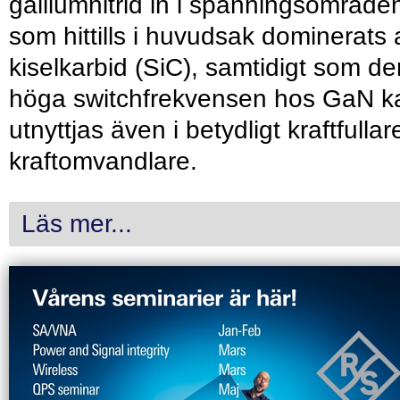
galliumnitrid in i spänningsområde
som hittills i huvudsak dominerats 
kiselkarbid (SiC), samtidigt som de
höga switchfrekvensen hos GaN k
utnyttjas även i betydligt kraftfullar
kraftomvandlare.
Läs mer...