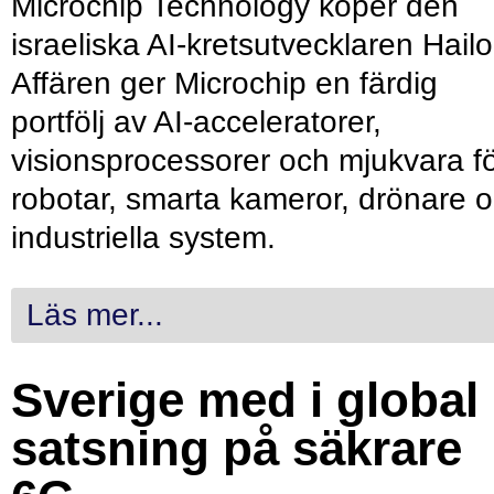
Microchip Technology köper den
israeliska AI-kretsutvecklaren Hailo
Affären ger Microchip en färdig
portfölj av AI-acceleratorer,
visionsprocessorer och mjukvara f
robotar, smarta kameror, drönare 
industriella system.
Läs mer...
Sverige med i global
satsning på säkrare