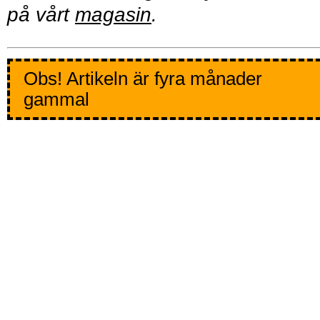
på vårt
magasin
.
Obs! Artikeln är fyra månader
gammal