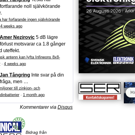
fortfarande noll självkörande
r.
a har forfarande ingen självkörande
·
4 weeks ago
Amer Nezirovic
5 dB lägre
förlust motsvarar ca 1.8 gånger
 uteffekt.
sk antenn kan lyfta Infineons 8x8-
r
·
4 weeks ago
Jan Tångring
Inte svar på din
fråga, men …
iljoner till zinkjon- och
dinbatterier
·
1 month ago
Kommentarer via
Disqus
Bidrag från