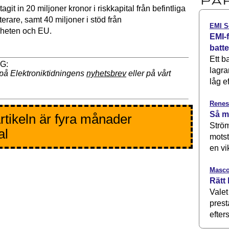
agit in 20 miljoner kronor i riskkapital från befintliga
erare, samt 40 miljoner i stöd från
EMI S
heten och EU.
EMI-f
batt
Ett b
lagra
på Elektroniktidningens
nyhetsbrev
eller på vårt
låg ef
Renes
Så m
rtikeln är fyra månader
Ström
al
motst
en vi
Masco
Rätt 
Valet
prest
efters