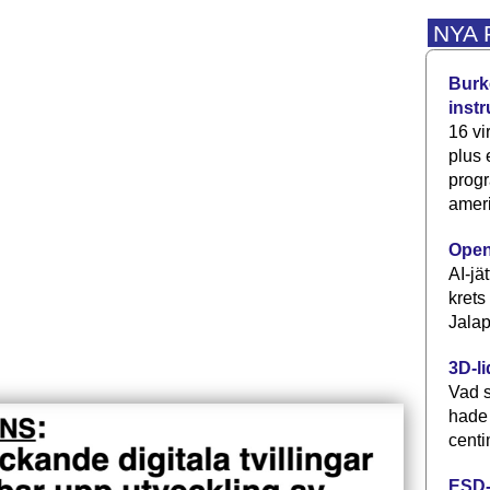
NYA
Burke
inst
16 vi
plus
progr
ameri
Open
AI-jä
krets
Jalap
3D-li
Vad s
hade
centi
ESD-