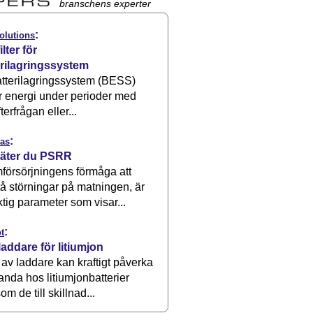
branschens experter
:
olutions
ilter för
erilagringssystem
atterilagringssystem (BESS)
r energi under perioder med
terfrågan eller...
:
as
äter du PSRR
försörjningens förmåga att
å störningar på matningen, är
ktig parameter som visar...
:
t
laddare för litiumjon
 av laddare kan kraftigt påverka
anda hos litiumjonbatterier
om de till skillnad...