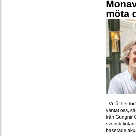
Monava
möta 
- Vi får fler 
väntat oss, s
från Gungnir 
svensk-finlän
baserade akus