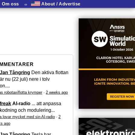
Om oss
⏛
About / Advertise
MMENTARER
Jan Tångring
Den aktiva flottan
är nu (22 juli) nere i tolv
on....
as robotaxiflotta krymper
·
2 weeks ago
freak
AI-radio
... att anpassa
kodning och modulering...
a lovar mycket med sin AI-radio
·
2
s ago
Jan Tångring
Tesla har