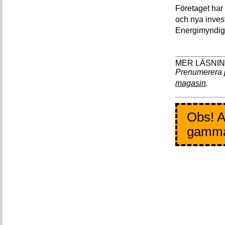
Företaget har t
och nya invest
Energimyndig
Prenumerera 
magasin
.
Obs! A
gamm