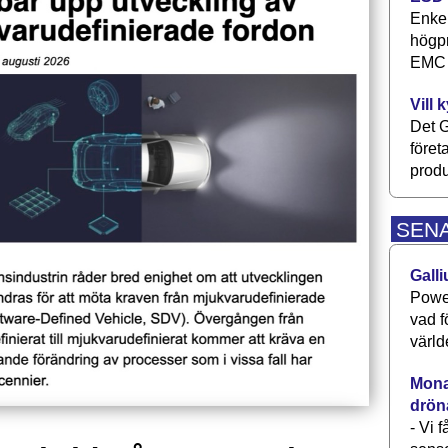
Enkel
högpr
EMC P
Vill 
Det G
föret
produ
SEN
Galli
Power
vad f
värld
Monav
drön
- Vi 