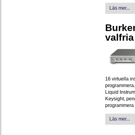
Läs mer...
Burken
valfri
16 virtuella 
programmera. 
Liquid Instrum
Keysight, peng
programmera 
Läs mer...