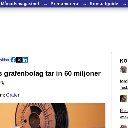
Månadsmagasinet
⏛
Prenumerera
⏛
Konsultguide
⏛
 sidan
KO
 grafenbolag tar in 60 miljoner
ford
on
,
Tesl
Grafen
Noki
week