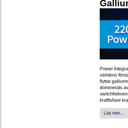
Galliu
Power Integra
världens förs
flyttar galliu
dominerats av
switchfrekven
kraftfullare k
Läs mer...