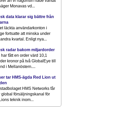
rer än vi någonsin hade väntat
säger Monavas vd...
k data klarar sig bättre från
arna
et läckta användarkonton i
ge fortsatte att minska under
 andra kvartal. Enligt nya...
sk radar bakom miljardorder
har fått en order värd 10,1
rder kronor på två GlobalEye till
nd i Mellanöstern....
er tar HMS-ägda Red Lion ut
lden
stadbolaget HMS Networks får
 global försäljningskanal för
ions teknik inom...