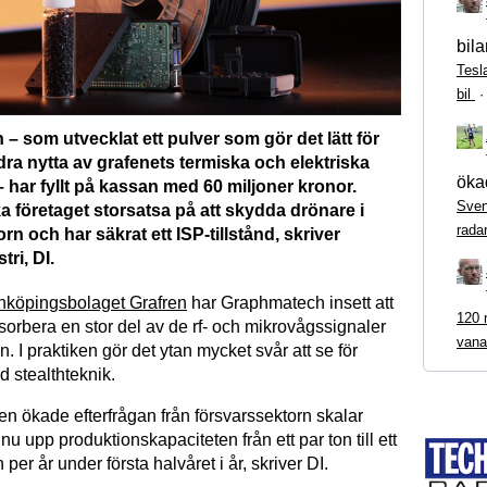
bila
Tesl
bil
 som utvecklat ett pulver som gör det lätt för
 dra nytta av grafenets termiska och elektriska
ökad
 har fyllt på kassan med 60 miljoner kronor.
Sven
 företaget storsatsa på att skydda drönare i
rada
rn och har säkrat ett ISP-tillstånd, skriver
ri, DI.
nköpingsbolaget Grafren
har Graphmatech insett att
120 m
sorbera en stor del av de rf- och mikrovågssignaler
vana
n. I praktiken gör det ytan mycket svår att se för
ad stealthteknik.
en ökade efterfrågan från försvarssektorn skalar
 upp produktionskapaciteten från ett par ton till ett
per år under första halvåret i år, skriver DI.