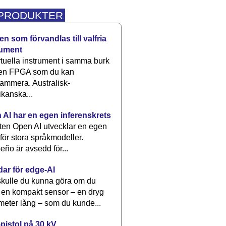
 PRODUKTER
n som förvandlas till valfria
rument
rtuella instrument i samma burk
 en FPGA som du kan
ammera. Australisk-
kanska...
 AI har en egen inferenskrets
tten Open AI utvecklar en egen
 för stora språkmodeller.
eño är avsedd för...
dar för edge-AI
kulle du kunna göra om du
 en kompakt sensor – en dryg
meter lång – som du kunde...
pistol på 30 kV