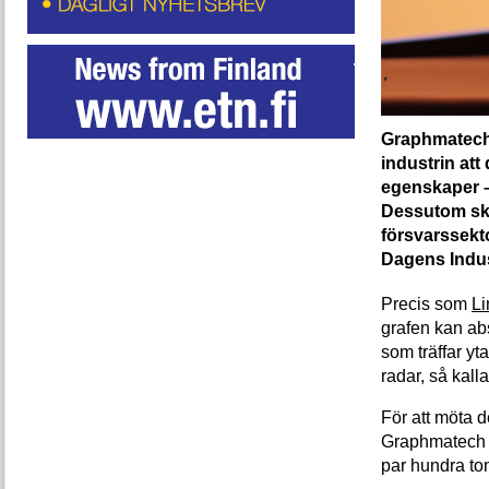
Graphmatech –
industrin att
egenskaper –
Dessutom ska
försvarssekto
Dagens Indust
Precis som
Li
grafen kan ab
som träffar yta
radar, så kall
För att möta d
Graphmatech nu
par hundra ton 