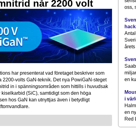
senso
mnitrid når 2200 volt
oss, 
Svens
hack
Antal
Sveri
årets
Sven
Saab 
milja
tions har presenterat vad företaget beskriver som
en ku
ta 2200-volts GaN-teknik. Det nya PowiGaN-steget
mnitrid in i spänningsområden som hittills i huvudsak
Mous
 kiselkarbid (SiC), samtidigt som den höga
i vär
sen hos GaN kan utnyttjas även i betydligt
Halm
raftomvandlare.
en ny
Red L