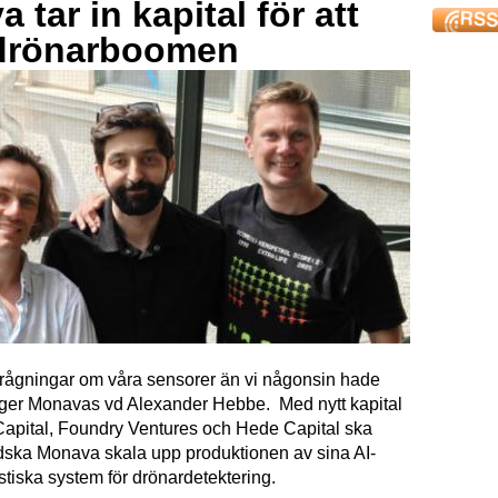
 tar in kapital för att
drönarboomen
förfrågningar om våra sensorer än vi någonsin hade
äger Monavas vd Alexander Hebbe. Med nytt kapital
Capital, Foundry Ventures och Hede Capital ska
dska Monava skala upp produktionen av sina AI-
tiska system för drönardetektering.