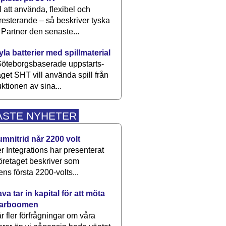
 att använda, flexibel och
esterande – så beskriver tyska
artner den senaste...
kyla batterier med spillmaterial
öteborgsbaserade upp­starts­
aget SHT vill använda spill från
ktionen av sina...
ASTE NYHETER
umnitrid når 2200 volt
 Integrations har presenterat
öretaget beskriver som
ens första 2200-volts...
a tar in kapital för att möta
arboomen
får fler förfrågningar om våra