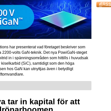
tions har presenterat vad företaget beskriver som
ta 2200-volts GaN-teknik. Det nya PowiGaN-steget
mnitrid in i spänningsområden som hittills i huvudsak
 kiselkarbid (SiC), samtidigt som den höga
sen hos GaN kan utnyttjas även i betydligt
raftomvandlare.
 tar in kapital för att
drönarboomen