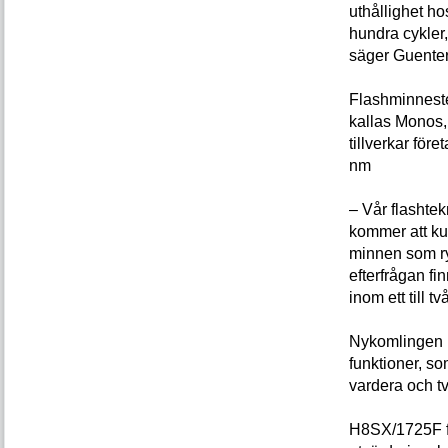
uthållighet ho
hundra cykler, 
säger Guenter
Flashminnest
kallas Monos, 
tillverkar fö
nm
– Vår flashte
kommer att ku
minnen som ry
efterfrågan f
inom ett till 
Nykomlingen 
funktioner, s
vardera och t
H8SX/1725F fi