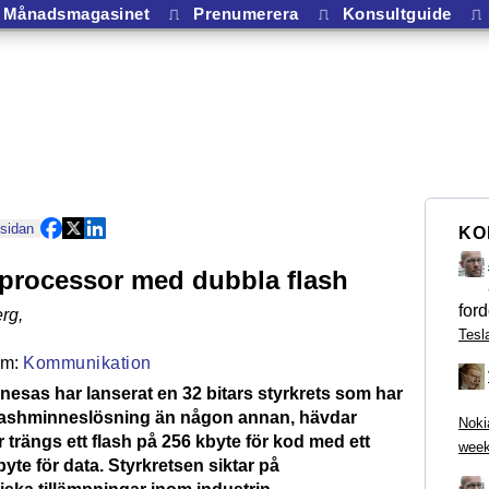
Månadsmagasinet
⎍
Prenumerera
⎍
Konsultguide
⎍
 sidan
KO
processor med dubbla flash
ford
rg
,
Tesl
Kommunikation
esas har lanserat en 32 bitars styrkrets som har
lashminneslösning än någon annan, hävdar
Noki
r trängs ett flash på 256 kbyte för kod med ett
week
byte för data. Styrkretsen siktar på