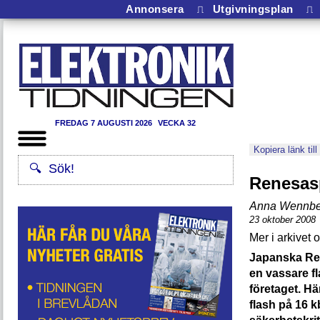
Annonsera
⎍
Utgivningsplan
⎍
FREDAG 7 AUGUSTI 2026
VECKA 32
Kopiera länk till
Renesas
Anna Wennbe
23 oktober 2008
Japanska Ren
en vassare f
företaget. Hä
flash på 16 k