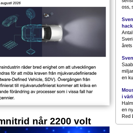
senso
oss, 
Svens
hack
Antal
Sveri
årets
Sven
Saab 
milja
en ku
Mous
i vär
Halm
en ny
Red L
mnitrid når 2200 volt