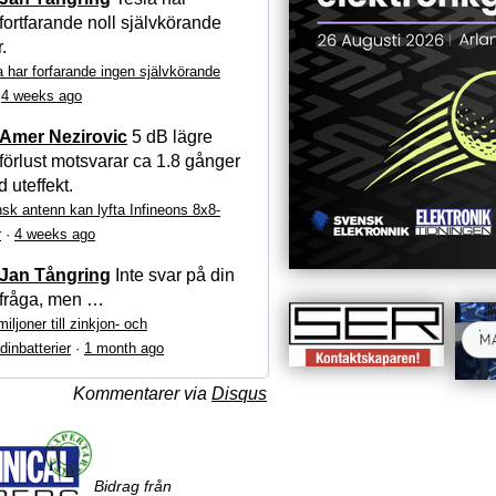
fortfarande noll självkörande
r.
a har forfarande ingen självkörande
·
4 weeks ago
Amer Nezirovic
5 dB lägre
förlust motsvarar ca 1.8 gånger
 uteffekt.
sk antenn kan lyfta Infineons 8x8-
r
·
4 weeks ago
Jan Tångring
Inte svar på din
fråga, men …
iljoner till zinkjon- och
dinbatterier
·
1 month ago
Kommentarer via
Disqus
Bidrag från