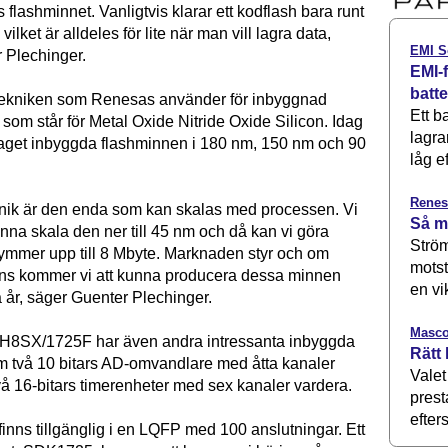
s flashminnet. Vanligtvis klarar ett kodflash bara runt
vilket är alldeles för lite när man vill lagra data,
EMI S
 Plechinger.
EMI-f
batt
ekniken som Renesas använder för inbyggnad
Ett b
som står för Metal Oxide Nitride Oxide Silicon. Idag
lagra
retaget inbyggda flashminnen i 180 nm, 150 nm och 90
låg ef
Renes
knik är den enda som kan skalas med processen. Vi
Så m
nna skala den ner till 45 nm och då kan vi göra
Ström
mmer upp till 8 Mbyte. Marknaden styr och om
motst
inns kommer vi att kunna producera dessa minnen
en vi
två år, säger Guenter Plechinger.
Masco
H8SX/1725F har även andra intressanta inbyggda
Rätt 
om två 10 bitars AD-omvandlare med åtta kanaler
Valet
vå 16-bitars timerenheter med sex kanaler vardera.
prest
efters
nns tillgänglig i en LQFP med 100 anslutningar. Ett