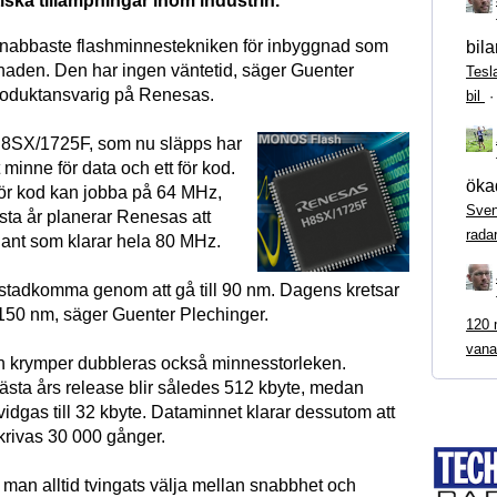
iska tillämpningar inom industrin.
snabbaste flashminnestekniken för inbyggnad som
bila
naden. Den har ingen väntetid, säger Guenter
Tesl
roduktansvarig på Renesas.
bil
H8SX/1725F, som nu släpps har
t minne för data och ett för kod.
ökad
ör kod kan jobba på 64 MHz,
Sven
ta år planerar Renesas att
rada
iant som klarar hela 80 MHz.
åstadkomma genom att gå till 90 nm. Dagens kretsar
s i 150 nm, säger Guenter Plechinger.
120 m
vana
 krymper dubbleras också minnesstorleken.
ästa års release blir således 512 kbyte, medan
idgas till 32 kbyte. Dataminnet klarar dessutom att
krivas 30 000 gånger.
 man alltid tvingats välja mellan snabbhet och