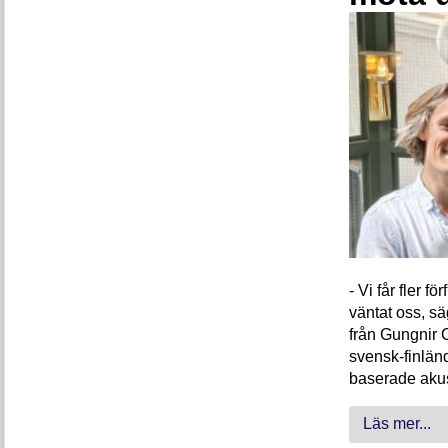
- Vi får fler 
väntat oss, s
från Gungnir 
svensk-finlän
baserade akus
Läs mer...