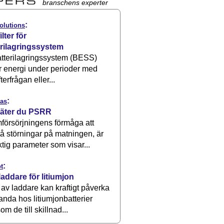
branschens experter
:
olutions
ilter för
erilagringssystem
atterilagringssystem (BESS)
r energi under perioder med
terfrågan eller...
:
as
äter du PSRR
försörjningens förmåga att
å störningar på matningen, är
ktig parameter som visar...
:
t
laddare för litiumjon
 av laddare kan kraftigt påverka
anda hos litiumjonbatterier
om de till skillnad...