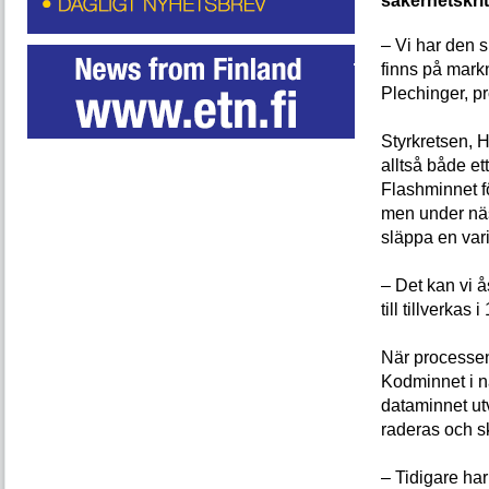
säkerhetskrit
– Vi har den 
finns på mark
Plechinger, p
Styrkretsen, 
alltså både et
Flashminnet f
men under näs
släppa en var
– Det kan vi 
till tillverka
När processen
Kodminnet i n
dataminnet utv
raderas och s
– Tidigare har