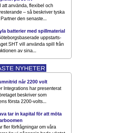
 att använda, flexibel och
esterande – så beskriver tyska
artner den senaste...
kyla batterier med spillmaterial
öteborgsbaserade upp­starts­
aget SHT vill använda spill från
ktionen av sina...
ASTE NYHETER
umnitrid når 2200 volt
 Integrations har presenterat
öretaget beskriver som
ens första 2200-volts...
a tar in kapital för att möta
arboomen
får fler förfrågningar om våra