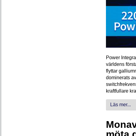
Power Integra
världens förs
flyttar galliu
dominerats av
switchfrekven
kraftfullare k
Läs mer...
Monava
möta 