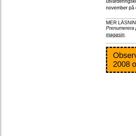
utvärderingsk
november på e
Prenumerera 
magasin
.
Observ
2008 o