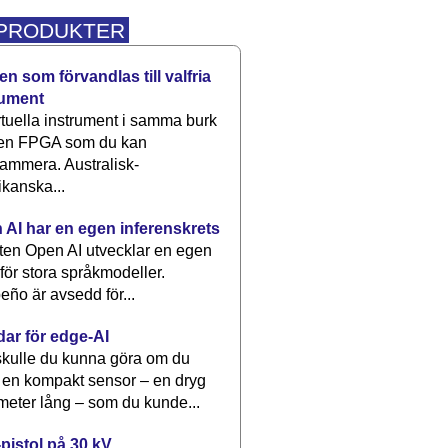
 PRODUKTER
n som förvandlas till valfria
rument
rtuella instrument i samma burk
 en FPGA som du kan
ammera. Australisk-
kanska...
 AI har en egen inferenskrets
tten Open AI utvecklar en egen
 för stora språkmodeller.
eño är avsedd för...
dar för edge-AI
kulle du kunna göra om du
 en kompakt sensor – en dryg
meter lång – som du kunde...
pistol på 30 kV