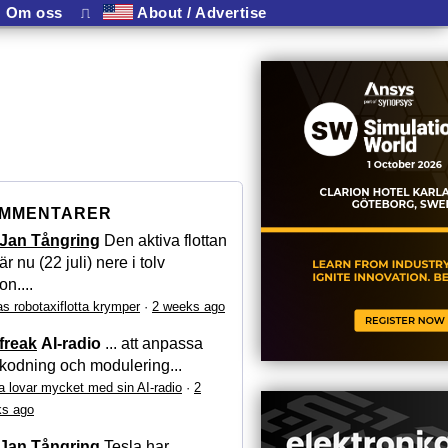
Om oss
⎍
About / Advertise
MMENTARER
Jan Tångring
Den aktiva flottan
är nu (22 juli) nere i tolv
on....
as robotaxiflotta krymper
·
2 weeks ago
freak
AI-radio
... att anpassa
kodning och modulering...
a lovar mycket med sin AI-radio
·
2
s ago
Jan Tångring
Tesla har