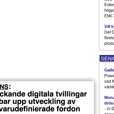
Enkel
högpr
EMC P
Vill 
Det G
föret
produ
SEN
Galli
Power
vad f
värld
Monav
drön
- Vi 