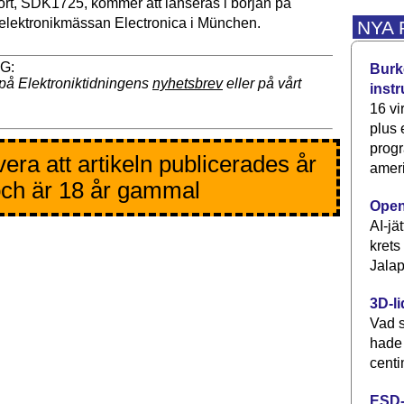
ort, SDK1725, kommer att lanseras i början på
lektronikmässan Electronica i München.
NYA
Burke
på Elektroniktidningens
nyhetsbrev
eller på vårt
inst
16 vi
plus
progr
era att artikeln publicerades år
ameri
ch är 18 år gammal
Open
AI-jä
krets
Jalap
3D-li
Vad s
hade
centi
ESD-