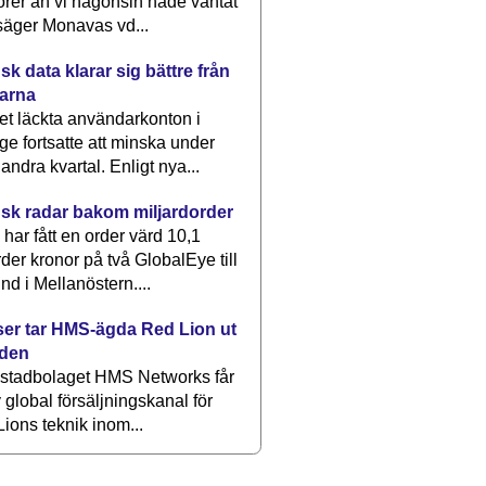
rer än vi någonsin hade väntat
säger Monavas vd...
k data klarar sig bättre från
arna
et läckta användarkonton i
ge fortsatte att minska under
 andra kvartal. Enligt nya...
sk radar bakom miljardorder
har fått en order värd 10,1
rder kronor på två GlobalEye till
nd i Mellanöstern....
er tar HMS-ägda Red Lion ut
lden
stadbolaget HMS Networks får
 global försäljningskanal för
ions teknik inom...