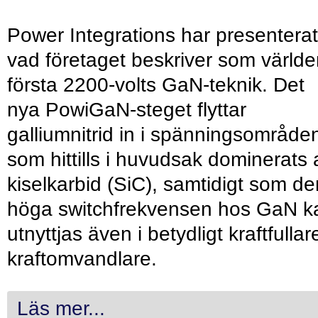
Power Integrations har presenterat
vad företaget beskriver som värld
första 2200-volts GaN-teknik. Det
nya PowiGaN-steget flyttar
galliumnitrid in i spänningsområde
som hittills i huvudsak dominerats 
kiselkarbid (SiC), samtidigt som de
höga switchfrekvensen hos GaN k
utnyttjas även i betydligt kraftfullar
kraftomvandlare.
Läs mer...