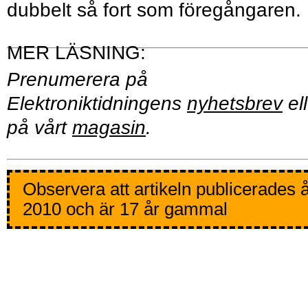
dubbelt så fort som föregångaren.
Prenumerera på
Elektroniktidningens
nyhetsbrev
ell
på vårt
magasin
.
Observera att artikeln publicerades 
2010 och är 17 år gammal