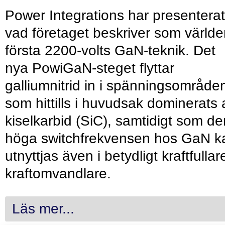
Power Integrations har presenterat
vad företaget beskriver som värld
första 2200-volts GaN-teknik. Det
nya PowiGaN-steget flyttar
galliumnitrid in i spänningsområde
som hittills i huvudsak dominerats 
kiselkarbid (SiC), samtidigt som de
höga switchfrekvensen hos GaN k
utnyttjas även i betydligt kraftfullar
kraftomvandlare.
Läs mer...