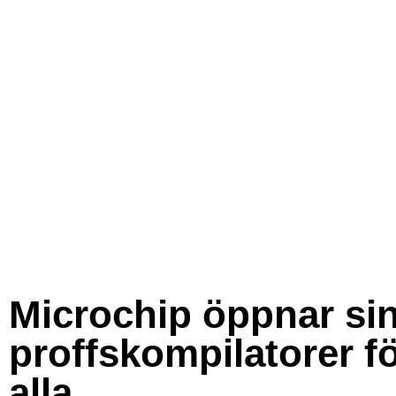
Microchip öppnar si
proffskompilatorer f
alla