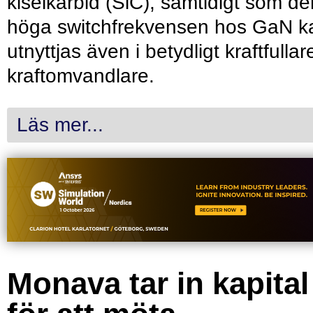
kiselkarbid (SiC), samtidigt som de
höga switchfrekvensen hos GaN k
utnyttjas även i betydligt kraftfullar
kraftomvandlare.
Läs mer...
Monava tar in kapital