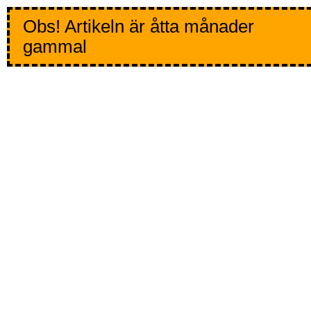
Obs! Artikeln är åtta månader
gammal