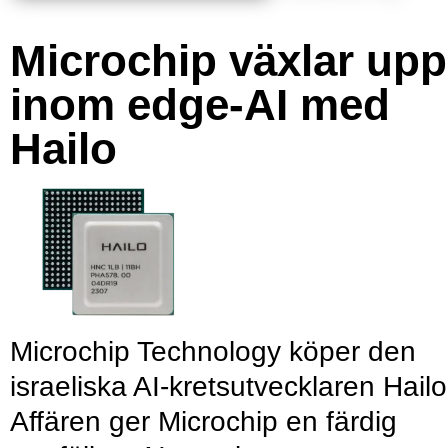
Microchip växlar upp
inom edge-AI med
Hailo
Microchip Technology köper den
israeliska AI-kretsutvecklaren Hailo
Affären ger Microchip en färdig