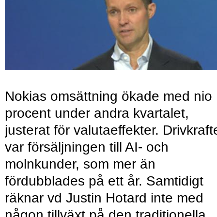
Nokias omsättning ökade med nio
procent under andra kvartalet,
justerat för valutaeffekter. Drivkraf
var försäljningen till AI- och
molnkunder, som mer än
fördubblades på ett år. Samtidigt
räknar vd Justin Hotard inte med
någon tillväxt på den traditionella