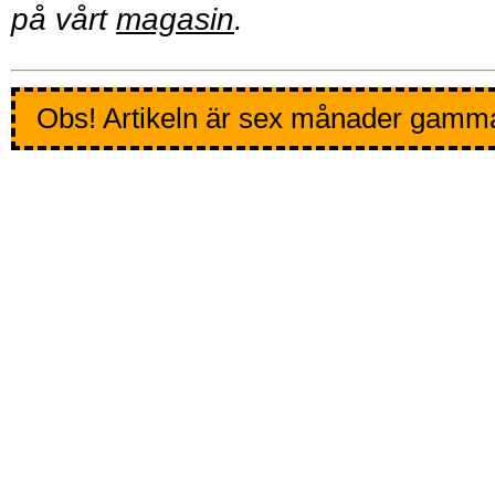
på vårt
magasin
.
Obs! Artikeln är sex månader gamm