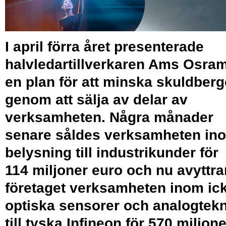
I april förra året presenterade
halvledartillverkaren Ams Osra
en plan för att minska skuldberg
genom att sälja av delar av
verksamheten. Några månader
senare såldes verksamheten in
belysning till industrikunder för
114 miljoner euro och nu avyttra
företaget verksamheten inom ic
optiska sensorer och analogtekn
till tyska Infineon för 570 miljone