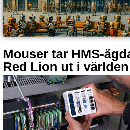
Mouser tar HMS-ägd
Red Lion ut i världen