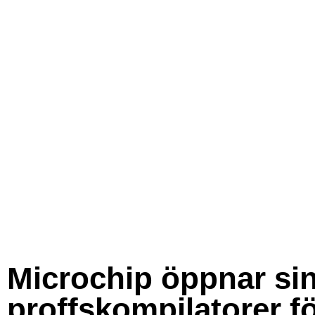
Microchip öppnar si
proffskompilatorer f