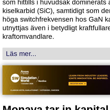
som hittills i huvudsak dominerats 
kiselkarbid (SiC), samtidigt som de
höga switchfrekvensen hos GaN k
utnyttjas även i betydligt kraftfullar
kraftomvandlare.
Läs mer...
Monava tar in kapital