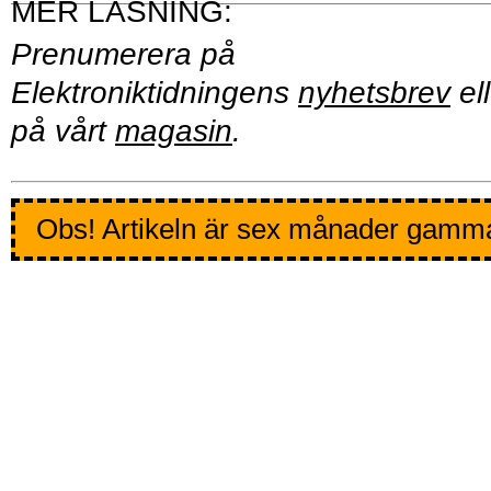
Prenumerera på
Elektroniktidningens
nyhetsbrev
ell
på vårt
magasin
.
Obs! Artikeln är sex månader gamm