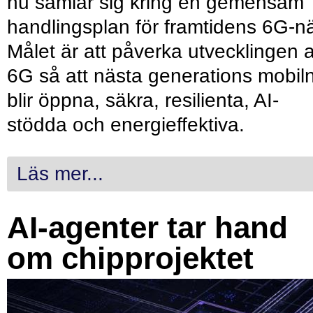
nu samlar sig kring en gemensam
handlingsplan för framtidens 6G-nä
Målet är att påverka utvecklingen 
6G så att nästa generations mobil
blir öppna, säkra, resilienta, AI-
stödda och energieffektiva.
Läs mer...
AI-agenter tar hand
om chipprojektet