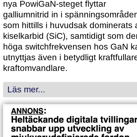
nya PowiGaN-steget flyttar
galliumnitrid in i spänningsområde
som hittills i huvudsak dominerats 
kiselkarbid (SiC), samtidigt som de
höga switchfrekvensen hos GaN k
utnyttjas även i betydligt kraftfullar
kraftomvandlare.
Läs mer...