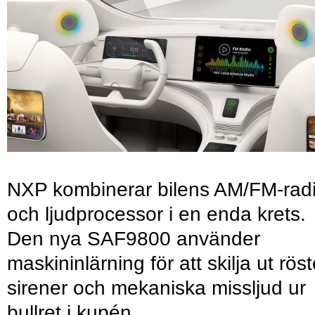
NXP kombinerar bilens AM/FM-rad
och ljudprocessor i en enda krets.
Den nya SAF9800 använder
maskininlärning för att skilja ut röst
sirener och mekaniska missljud ur
bullret i kupén.