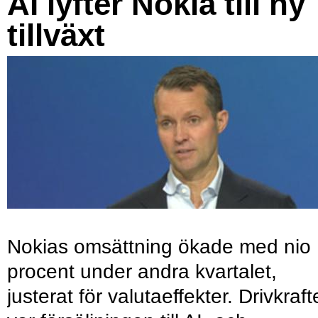
AI lyfter Nokia till ny
tillväxt
Nokias omsättning ökade med nio
procent under andra kvartalet,
justerat för valutaeffekter. Drivkraf