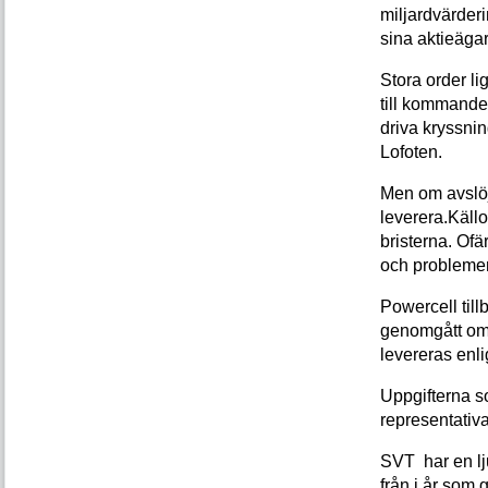
miljardvärderi
sina aktieägar
Stora order li
till kommande 
driva kryssnin
Lofoten.
Men om avslö
leverera.Källo
bristerna. Of
och problemen
Powercell till
genomgått omf
levereras enlig
Uppgifterna s
representativ
SVT har en lj
från i år som 