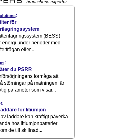
branschens experter
:
olutions
ilter för
erilagringssystem
atterilagringssystem (BESS)
r energi under perioder med
terfrågan eller...
:
as
äter du PSRR
försörjningens förmåga att
å störningar på matningen, är
ktig parameter som visar...
:
t
laddare för litiumjon
 av laddare kan kraftigt påverka
anda hos litiumjonbatterier
om de till skillnad...