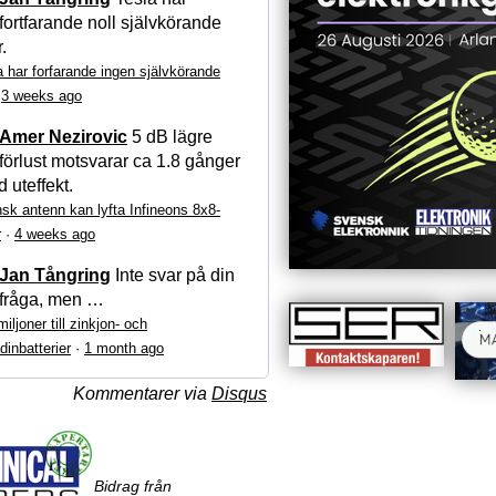
fortfarande noll självkörande
r.
a har forfarande ingen självkörande
·
3 weeks ago
Amer Nezirovic
5 dB lägre
förlust motsvarar ca 1.8 gånger
 uteffekt.
sk antenn kan lyfta Infineons 8x8-
r
·
4 weeks ago
Jan Tångring
Inte svar på din
fråga, men …
iljoner till zinkjon- och
dinbatterier
·
1 month ago
Kommentarer via
Disqus
Bidrag från