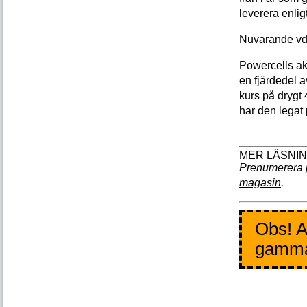
leverera enlig
Nuvarande vd 
Powercells akt
en fjärdedel 
kurs på drygt
har den legat
Prenumerera 
magasin
.
Obs! A
gamm