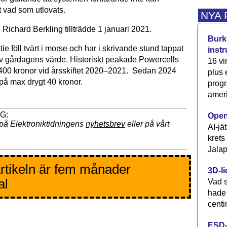
t vad som utlovats.
NYA
Richard Berkling tillträdde 1 januari 2021.
Burke
ie föll tvärt i morse och har i skrivande stund tappat
inst
av gårdagens värde. Historiskt peakade Powercells
16 vi
 400 kronor vid årsskiftet 2020–2021. Sedan 2024
plus
 på max drygt 40 kronor.
progr
ameri
Open
på Elektroniktidningens
nyhetsbrev
eller på vårt
AI-jä
krets
Jalap
rtikeln är fem månader
3D-li
al
Vad s
hade
centi
ESD-