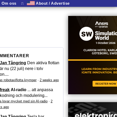
Om oss
⎍
About / Advertise
MMENTARER
Jan Tångring
Den aktiva flottan
är nu (22 juli) nere i tolv
on....
as robotaxiflotta krymper
·
2 weeks ago
freak
AI-radio
... att anpassa
kodning och modulering...
a lovar mycket med sin AI-radio
·
2
s ago
Jan Tångring
Tesla har