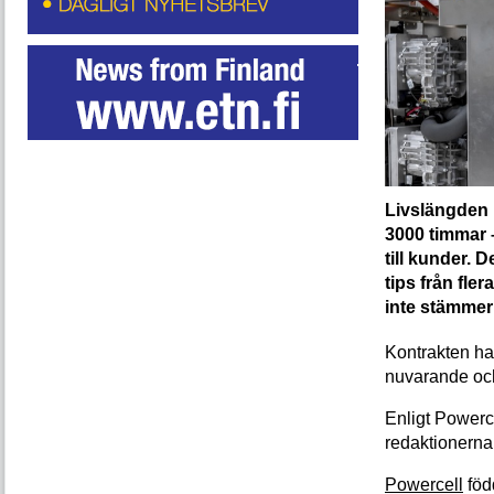
Livslängden p
3000 timmar –
till kunder. 
tips från fle
inte stämmer 
Kontrakten har
nuvarande och
Enligt Powerc
redaktionerna
Powercell
föd