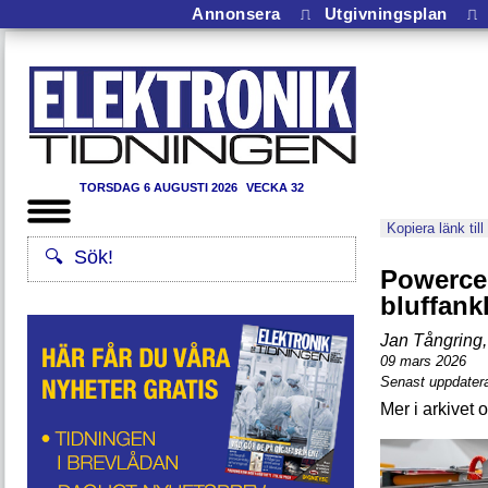
Annonsera
⎍
Utgivningsplan
⎍
TORSDAG 6 AUGUSTI 2026
VECKA 32
Kopiera länk till
Powercel
bluffank
Jan Tångring
,
09 mars 2026
Senast uppdater