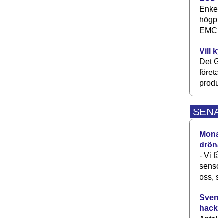
Enkel
högpr
EMC P
Vill 
Det G
föret
produ
SEN
Monav
drön
- Vi 
senso
oss, 
Svens
hack