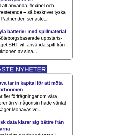
 att använda, flexibel och
esterande – så beskriver tyska
artner den senaste...
kyla batterier med spillmaterial
öteborgsbaserade upp­starts­
aget SHT vill använda spill från
ktionen av sina...
ASTE NYHETER
a tar in kapital för att möta
arboomen
får fler förfrågningar om våra
rer än vi någonsin hade väntat
säger Monavas vd...
k data klarar sig bättre från
arna