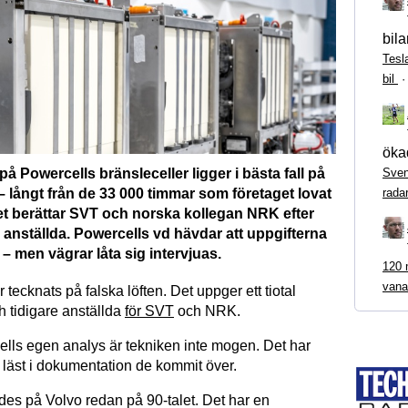
bila
Tesl
bil
ökad
Sven
å Powercells bränsleceller ligger i bästa fall på
rada
 långt från de 33 000 timmar som företaget lovat
Det berättar SVT och norska kollegan NRK efter
ra anställda. Powercells vd hävdar att uppgifterna
– men vägrar låta sig intervjuas.
120 m
vana
 tecknats på falska löften. Det uppger ett tiotal
 tidigare anställda
för SVT
och NRK.
ells egen analys är tekniken inte mogen. Det har
 läst i dokumentation de kommit över.
des på Volvo redan på 90-talet. Det har en