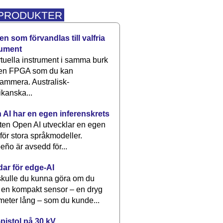
 PRODUKTER
n som förvandlas till valfria
rument
rtuella instrument i samma burk
 en FPGA som du kan
ammera. Australisk-
kanska...
 AI har en egen inferenskrets
tten Open AI utvecklar en egen
 för stora språkmodeller.
eño är avsedd för...
dar för edge-AI
kulle du kunna göra om du
 en kompakt sensor – en dryg
meter lång – som du kunde...
pistol på 30 kV