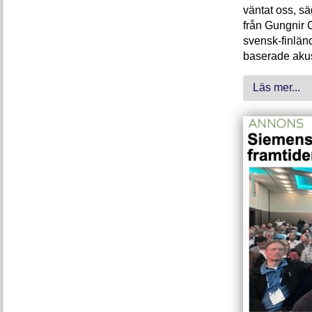
väntat oss, s
från Gungnir 
svensk-finlän
baserade akus
Läs mer...