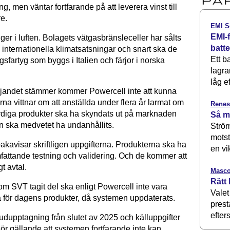
ng, men väntar fortfarande på att leverera vinst till
e.
EMI S
EMI-f
gger i luften. Bolagets vätgasbränsleceller har sålts
batt
internationella klimatsatsningar och snart ska de
Ett b
gsfartyg som byggs i Italien och färjor i norska
lagra
låg ef
jandet stämmer kommer Powercell inte att kunna
rna vittnar om att anställda under flera år larmat om
Renes
ärdiga produkter ska ha skyndats ut på marknaden
Så m
 ska medvetet ha undanhållits.
Ström
motst
bakavisar skriftligen uppgifterna. Produkterna ska ha
en vi
attande testning och validering. Och de kommer att
t avtal.
Masco
Rätt 
om SVT tagit del ska enligt Powercell inte vara
Valet
a för dagens produkter, då systemen uppdaterats.
prest
efters
udupptagning från slutet av 2025 och källuppgifter
gör gällande att systemen fortfarande inte kan