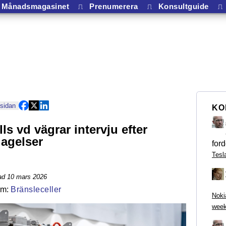
Månadsmagasinet
⎍
Prenumerera
⎍
Konsultguide
⎍
 sidan
KO
ls vd vägrar intervju efter
lagelser
ford
Tesl
ad 10 mars 2026
Bränsleceller
Noki
week