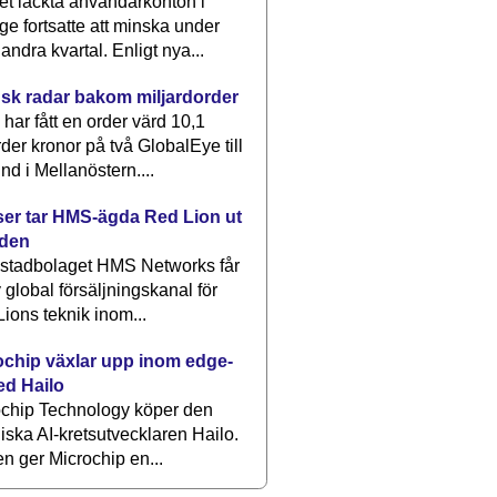
et läckta användarkonton i
ge fortsatte att minska under
 andra kvartal. Enligt nya...
sk radar bakom miljardorder
har fått en order värd 10,1
rder kronor på två GlobalEye till
nd i Mellanöstern....
er tar HMS-ägda Red Lion ut
lden
stadbolaget HMS Networks får
 global försäljningskanal för
ions teknik inom...
ochip växlar upp inom edge-
ed Hailo
ochip Technology köper den
liska AI-kretsutvecklaren Hailo.
en ger Microchip en...