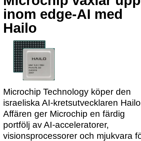
Microchip växlar upp
inom edge-AI med
Hailo
Microchip Technology köper den
israeliska AI-kretsutvecklaren Hailo
Affären ger Microchip en färdig
portfölj av AI-acceleratorer,
visionsprocessorer och mjukvara f