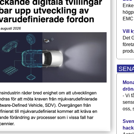
Enkel
högpr
EMC P
Vill 
Det G
föret
produ
SEN
Monav
drön
- Vi 
senso
oss, 
Svens
hack