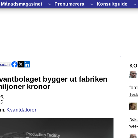
Månadsmagasinet
⏦
Prenumerera
⏦
Konsultguide
⏦
 sidan
KO
vantbolaget bygger ut fabriken
miljoner kronor
ford
Tesl
on
,
25
Kvantdatorer
Noki
week