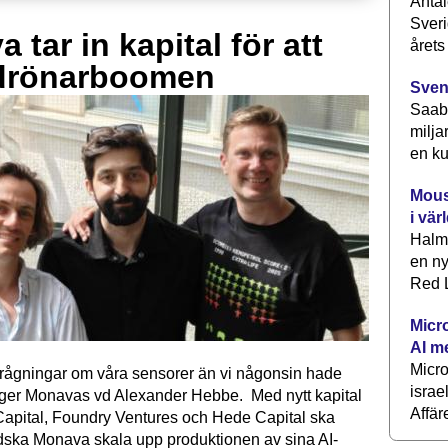
Antal
Sveri
 tar in kapital för att
årets
drönarboomen
Sven
Saab 
milja
en ku
Mous
i vär
Halm
en ny
Red L
Micr
AI m
Micr
förfrågningar om våra sensorer än vi någonsin hade
israe
äger Monavas vd Alexander Hebbe. Med nytt kapital
Affär
Capital, Foundry Ventures och Hede Capital ska
dska Monava skala upp produktionen av sina AI-