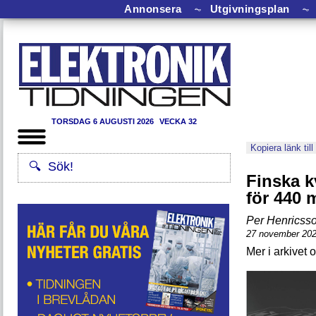
Annonsera
⏦
Utgivningsplan
⏦
TORSDAG 6 AUGUSTI 2026
VECKA 32
Kopiera länk till
Finska k
för 440 
Per Henricss
27 november 20