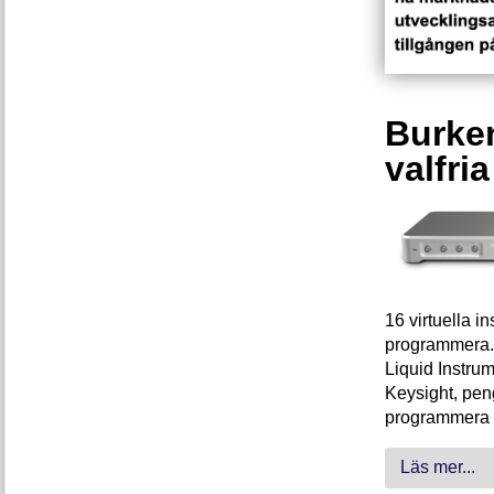
Burken
valfri
16 virtuella 
programmera. 
Liquid Instrum
Keysight, peng
programmera 
Läs mer...