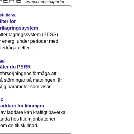
branschens experter
:
olutions
ilter för
erilagringssystem
atterilagringssystem (BESS)
r energi under perioder med
terfrågan eller...
:
as
äter du PSRR
försörjningens förmåga att
å störningar på matningen, är
ktig parameter som visar...
:
t
laddare för litiumjon
 av laddare kan kraftigt påverka
anda hos litiumjonbatterier
om de till skillnad...