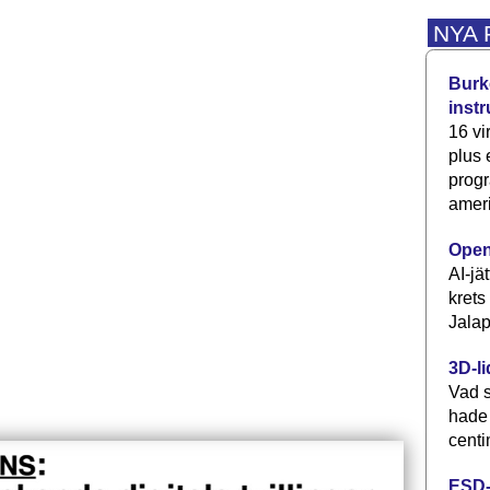
NYA
Burke
inst
16 vi
plus
progr
ameri
Open
AI-jä
krets
Jalap
3D-li
Vad s
hade
centi
ESD-