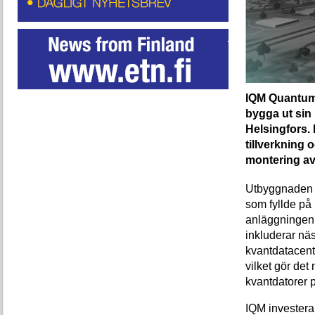
IQM Quantum 
bygga ut sin
Helsingfors.
tillverkning
montering av
Utbyggnaden ä
som fyllde på
anläggningen 
inkluderar näs
kvantdatacent
vilket gör det
kvantdatorer p
IQM investera