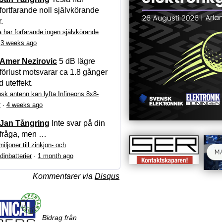
fortfarande noll självkörande
r.
a har forfarande ingen självkörande
·
3 weeks ago
Amer Nezirovic
5 dB lägre
förlust motsvarar ca 1.8 gånger
 uteffekt.
sk antenn kan lyfta Infineons 8x8-
r
·
4 weeks ago
Jan Tångring
Inte svar på din
fråga, men …
iljoner till zinkjon- och
dinbatterier
·
1 month ago
Kommentarer via
Disqus
Bidrag från