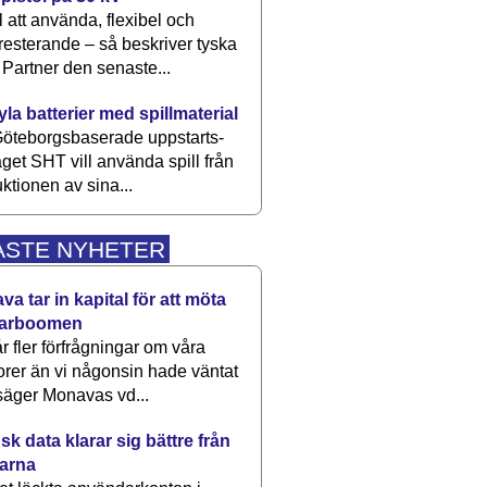
 att använda, flexibel och
esterande – så beskriver tyska
artner den senaste...
kyla batterier med spillmaterial
öteborgsbaserade upp­starts­
aget SHT vill använda spill från
ktionen av sina...
ASTE NYHETER
a tar in kapital för att möta
arboomen
får fler förfrågningar om våra
rer än vi någonsin hade väntat
säger Monavas vd...
k data klarar sig bättre från
arna