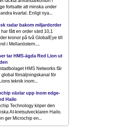
et läckta användarkonton i
ge fortsatte att minska under
 andra kvartal. Enligt nya...
sk radar bakom miljardorder
har fått en order värd 10,1
rder kronor på två GlobalEye till
nd i Mellanöstern....
er tar HMS-ägda Red Lion ut
lden
stadbolaget HMS Networks får
 global försäljningskanal för
ions teknik inom...
ochip växlar upp inom edge-
ed Hailo
ochip Technology köper den
liska AI-kretsutvecklaren Hailo.
en ger Microchip en...