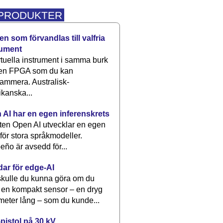
 PRODUKTER
n som förvandlas till valfria
rument
rtuella instrument i samma burk
 en FPGA som du kan
ammera. Australisk-
kanska...
 AI har en egen inferenskrets
tten Open AI utvecklar en egen
 för stora språkmodeller.
eño är avsedd för...
dar för edge-AI
kulle du kunna göra om du
 en kompakt sensor – en dryg
meter lång – som du kunde...
pistol på 30 kV