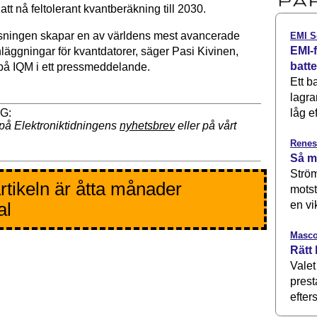
att nå feltolerant kvantberäkning till 2030.
sningen skapar en av världens mest avancerade
EMI S
EMI-f
läggningar för kvantdatorer, säger Pasi Kivinen,
batt
 på IQM i ett pressmeddelande.
Ett b
lagra
låg ef
på Elektroniktidningens
nyhetsbrev
eller på vårt
Renes
Så m
Ström
rtikeln är åtta månader
motst
al
en vi
Masco
Rätt 
Valet
prest
efters