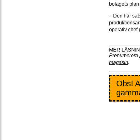
bolagets plan 
– Den här sat
produktionsan
operativ chef
Prenumerera 
magasin
.
Obs! A
gamm