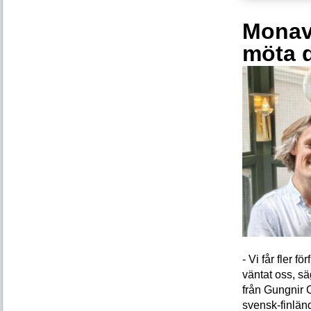
Monava
möta 
- Vi får fler 
väntat oss, s
från Gungnir 
svensk-finlän