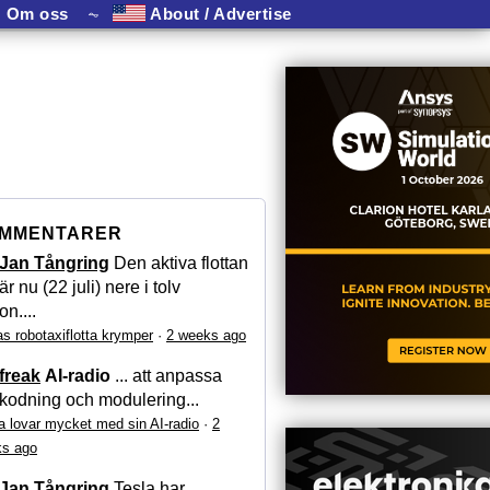
Om oss
⏦
About / Advertise
MMENTARER
Jan Tångring
Den aktiva flottan
är nu (22 juli) nere i tolv
on....
as robotaxiflotta krymper
·
2 weeks ago
freak
AI-radio
... att anpassa
kodning och modulering...
a lovar mycket med sin AI-radio
·
2
s ago
Jan Tångring
Tesla har