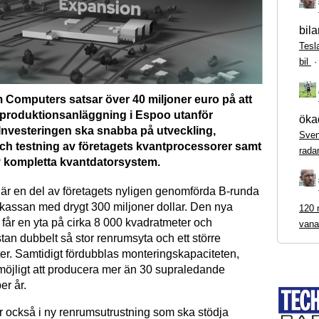
bila
Tesl
bil
Computers satsar över 40 miljoner euro på att
 produktionsanläggning i Espoo utanför
ökad
 Investeringen ska snabba på utveckling,
Sven
 och testning av företagets kvantprocessorer samt
rada
 kompletta kvantdatorsystem.
r en del av företagets nyligen genomförda B-runda
 kassan med drygt 300 miljoner dollar. Den nya
120 m
får en yta på cirka 8 000 kvadratmeter och
vana
tan dubbelt så stor renrumsyta och ett större
er. Samtidigt fördubblas monteringskapaciteten,
 möjligt att producera mer än 30 supraledande
er år.
r också i ny renrumsutrustning som ska stödja