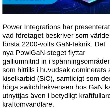
Power Integrations har presenterat
vad företaget beskriver som värld
första 2200-volts GaN-teknik. Det
nya PowiGaN-steget flyttar
galliumnitrid in i spänningsområde
som hittills i huvudsak dominerats 
kiselkarbid (SiC), samtidigt som de
höga switchfrekvensen hos GaN k
utnyttjas även i betydligt kraftfullar
kraftomvandlare.