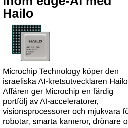
inom edge-AI med
Hailo
Microchip Technology köper den
israeliska AI-kretsutvecklaren Hailo
Affären ger Microchip en färdig
portfölj av AI-acceleratorer,
visionsprocessorer och mjukvara f
robotar, smarta kameror, drönare 