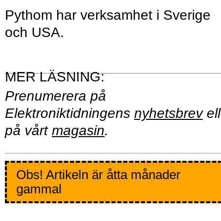
Pythom har verksamhet i Sverige
och USA.
Prenumerera på
Elektroniktidningens
nyhetsbrev
ell
på vårt
magasin
.
Obs! Artikeln är åtta månader
gammal