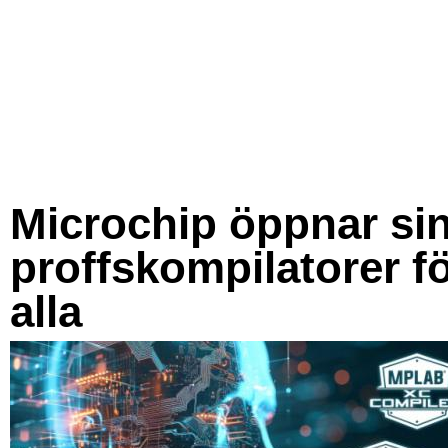
Microchip öppnar si
proffskompilatorer f
alla