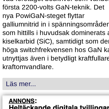
första 2200-volts GaN-teknik. Det
nya PowiGaN-steget flyttar
galliumnitrid in i spänningsområde
som hittills i huvudsak dominerats 
kiselkarbid (SiC), samtidigt som de
höga switchfrekvensen hos GaN k
utnyttjas även i betydligt kraftfullar
kraftomvandlare.
Läs mer...