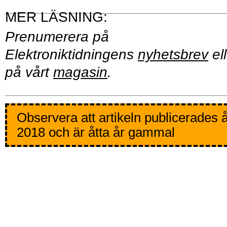
Prenumerera på
Elektroniktidningens
nyhetsbrev
ell
på vårt
magasin
.
Observera att artikeln publicerades 
2018 och är åtta år gammal