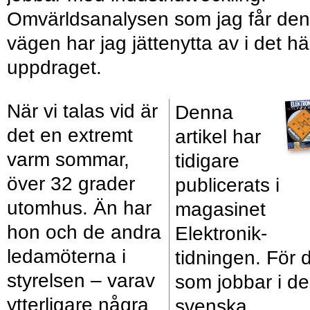
Omvärldsanalysen som jag får den
vägen har jag jättenytta av i det hä
uppdraget.
När vi talas vid är
Denna
det en extremt
artikel har
varm sommar,
tidigare
över 32 grader
publicerats i
utomhus. Än har
magasinet
hon och de andra
Elektronik­
ledamöterna i
tidningen. För 
styrelsen – varav
som jobbar i d
ytterligare några
svenska