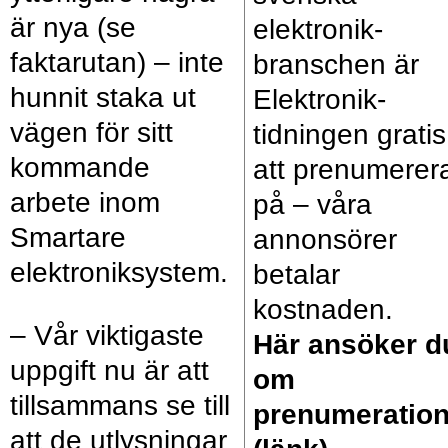
är nya (se
elektronik­
faktarutan) – inte
branschen är
hunnit staka ut
Elektronik­
vägen för sitt
tidningen gratis
kommande
att prenumerer
arbete inom
på – våra
Smartare
annonsörer
elektroniksystem.
betalar
kostnaden.
– Vår viktigaste
Här ansöker d
uppgift nu är att
om
tillsammans se till
prenumeratio
att de utlysningar