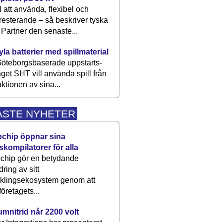
 att använda, flexibel och
esterande – så beskriver tyska
artner den senaste...
kyla batterier med spillmaterial
öteborgsbaserade upp­starts­
aget SHT vill använda spill från
ktionen av sina...
ASTE NYHETER
ochip öppnar sina
skompilatorer för alla
chip gör en betydande
dring av sitt
cklingsekosystem genom att
företagets...
umnitrid når 2200 volt