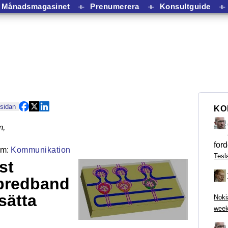
Månadsmagasinet
⟛
Prenumerera
⟛
Konsultguide
⟛
 sidan
KO
m
,
ford
Kommunikation
Tesl
st
bredband
sätta
Noki
week