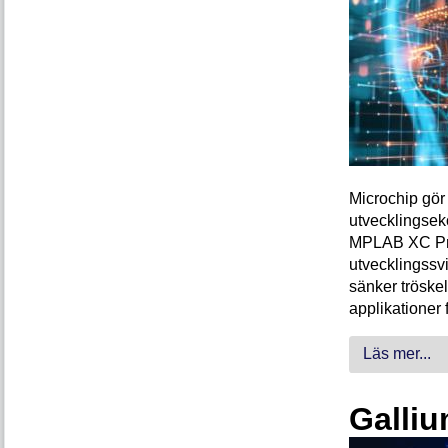
Microchip gör 
utvecklingsek
MPLAB XC Pro-
utvecklingssvi
sänker tröskel
applikationer 
Läs mer...
Galliu