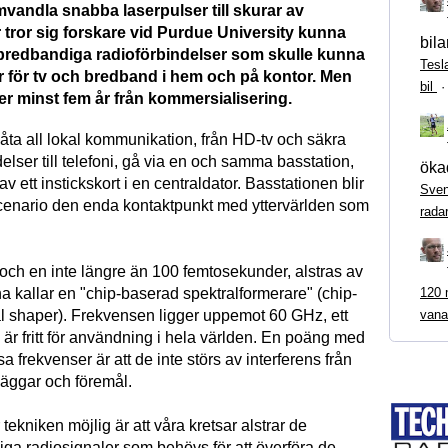
vandla snabba laserpulser till skurar av
 tror sig forskare vid Purdue University kunna
bila
redbandiga radioförbindelser som skulle kunna
Tesl
ar för tv och bredband i hem och på kontor. Men
bil
er minst fem år från kommersialisering.
låta all lokal kommunikation, från HD-tv och säkra
delser till telefoni, gå via en och samma basstation,
ökad
av ett instickskort i en centraldator. Basstationen blir
Sven
scenario den enda kontaktpunkt med yttervärlden som
rada
 och en inte längre än 100 femtosekunder, alstras av
120 m
a kallar en "chip-baserad spektralformerare" (chip-
vana
l shaper). Frekvensen ligger uppemot 60 GHz, ett
är fritt för användning i hela världen. En poäng med
a frekvenser är att de inte störs av interferens från
 väggar och föremål.
tekniken möjlig är att våra kretsar alstrar de
iga radiosignaler som behövs för att överföra de