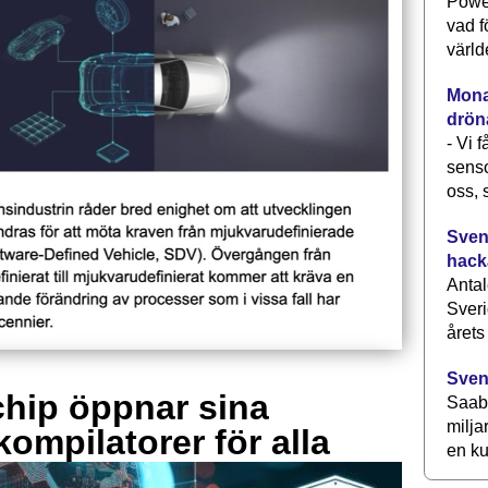
Power
vad f
värld
Monav
drön
- Vi 
senso
oss, 
Svens
hack
Antal
Sveri
årets
Sven
hip öppnar sina
Saab 
milja
kompilatorer för alla
en ku