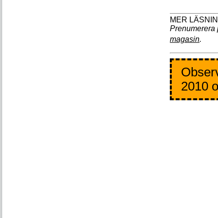
Prenumerera 
magasin
.
Observ
2010 o