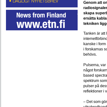
Genom att om
radiosignaler
skapa superb
ersätta kabl
tekniken ligg
Tanken är att 
internetförbin
kanske i form 
i forskarnas 
behövs.
Pulserna, var
något forskarn
based spectra
spektrum som 
pulser på dess
reflektioner i
– Det som gör 
ultrabredband