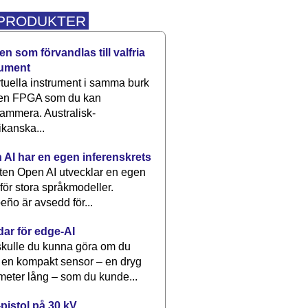
 PRODUKTER
n som förvandlas till valfria
rument
rtuella instrument i samma burk
 en FPGA som du kan
ammera. Australisk-
kanska...
 AI har en egen inferenskrets
tten Open AI utvecklar en egen
 för stora språkmodeller.
eño är avsedd för...
dar för edge-AI
kulle du kunna göra om du
 en kompakt sensor – en dryg
meter lång – som du kunde...
pistol på 30 kV