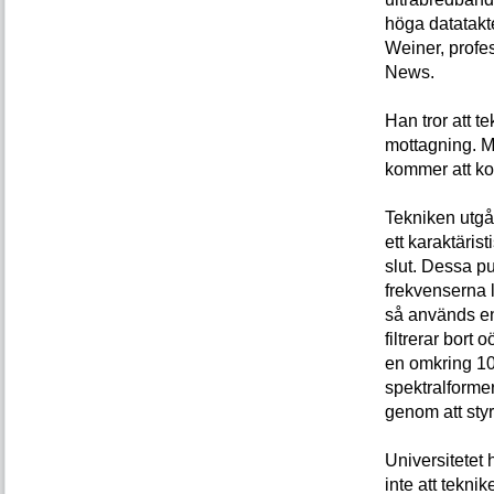
höga datatakt
Weiner, profes
News.
Han tror att t
mottagning. M
kommer att ko
Tekniken utgår
ett karaktärist
slut. Dessa pu
frekvenserna 
så används en
filtrerar bort
en omkring 10
spektralforme
genom att sty
Universitetet 
inte att tekni