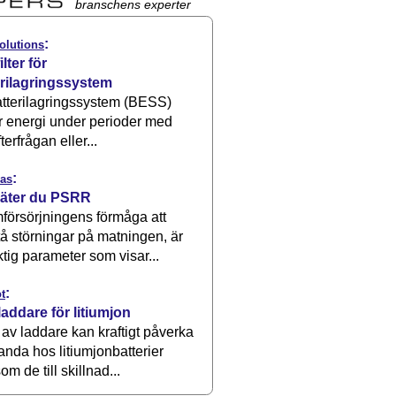
branschens experter
:
olutions
ilter för
erilagringssystem
atterilagringssystem (BESS)
r energi under perioder med
terfrågan eller...
:
as
äter du PSRR
försörjningens förmåga att
å störningar på matningen, är
ktig parameter som visar...
:
t
laddare för litiumjon
 av laddare kan kraftigt påverka
anda hos litiumjonbatterier
om de till skillnad...