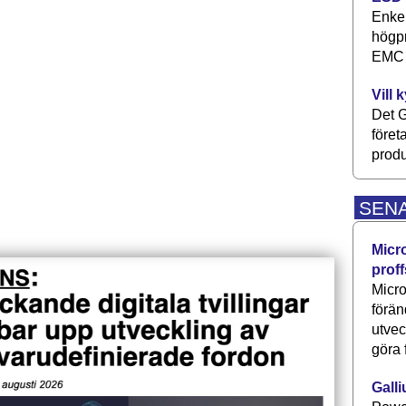
Enkel
högpr
EMC P
Vill 
Det G
föret
produ
SEN
Micr
proff
Micro
förän
utve
göra 
Galli