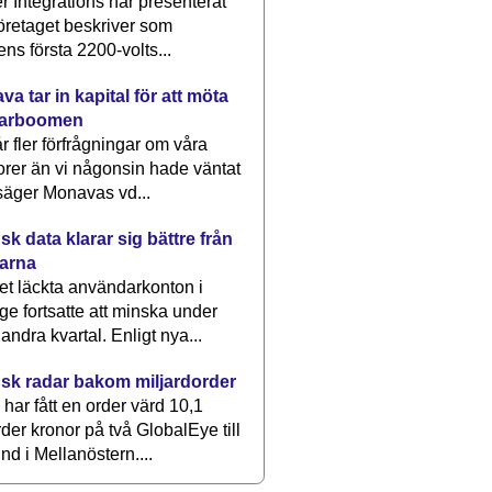
 Integrations har presenterat
öretaget beskriver som
ens första 2200-volts...
a tar in kapital för att möta
arboomen
får fler förfrågningar om våra
rer än vi någonsin hade väntat
säger Monavas vd...
k data klarar sig bättre från
arna
et läckta användarkonton i
ge fortsatte att minska under
 andra kvartal. Enligt nya...
sk radar bakom miljardorder
har fått en order värd 10,1
rder kronor på två GlobalEye till
nd i Mellanöstern....