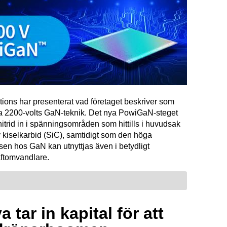
tions har presenterat vad företaget beskriver som
ta 2200-volts GaN-teknik. Det nya PowiGaN-steget
mnitrid in i spänningsområden som hittills i huvudsak
 kiselkarbid (SiC), samtidigt som den höga
sen hos GaN kan utnyttjas även i betydligt
raftomvandlare.
 tar in kapital för att