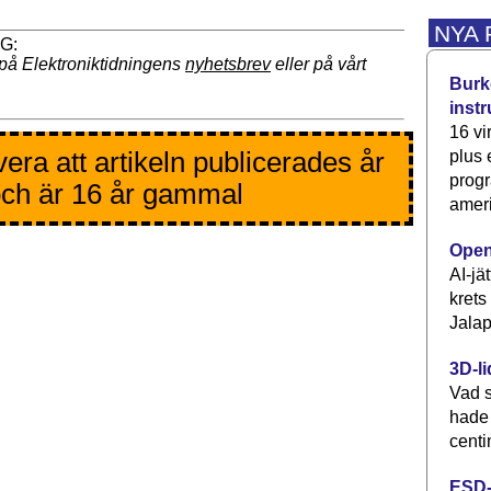
NYA
på Elektroniktidningens
nyhetsbrev
eller på vårt
Burke
inst
16 vi
era att artikeln publicerades år
plus
progr
ch är 16 år gammal
ameri
Open
AI-jä
krets
Jalap
3D-li
Vad s
hade
centi
ESD-