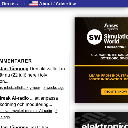
Om oss
⟛
About / Advertise
MMENTARER
Jan Tångring
Den aktiva flottan
är nu (22 juli) nere i tolv
on....
as robotaxiflotta krymper
·
2 weeks ago
freak
AI-radio
... att anpassa
kodning och modulering...
a lovar mycket med sin AI-radio
·
2
s ago
Jan Tångring
Tesla har