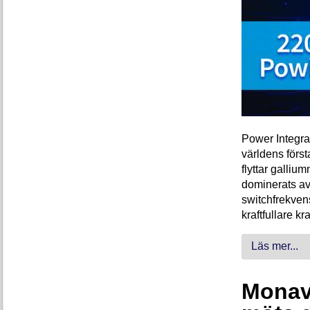
Power Integra
världens förs
flyttar galliu
dominerats av
switchfrekven
kraftfullare k
Läs mer...
Monava