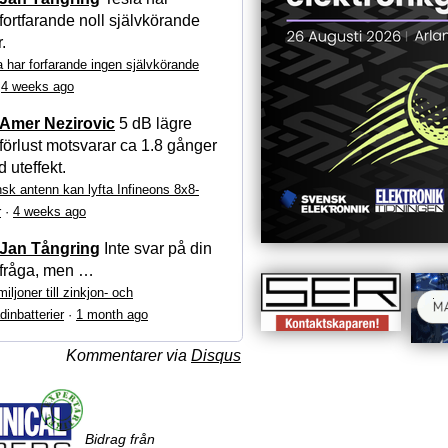
fortfarande noll självkörande
r.
a har forfarande ingen självkörande
·
4 weeks ago
Amer Nezirovic
5 dB lägre
förlust motsvarar ca 1.8 gånger
 uteffekt.
sk antenn kan lyfta Infineons 8x8-
r
·
4 weeks ago
Jan Tångring
Inte svar på din
fråga, men …
iljoner till zinkjon- och
dinbatterier
·
1 month ago
Kommentarer via
Disqus
Bidrag från