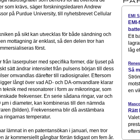
er som krävs, säger forskningsledaren Andrew
sor på Purdue University, till nyhetsbrevet Cellular
EMI S
EMI-f
batt
ekniken på sikt kan utvecklas för både sändning och
Ett b
en mottagning är enklast, så den delen tror han
lagra
mmersialiseras först.
låg ef
 från laserpulser med specifika former, där ljuset på
Renes
iskt sätt ändrar intensitet från pulsens början till dess
Så m
lser omvandlas därefter till radiosignaler. Eftersom
Ström
ligger långt över vad AD- och DA-omvandlare klarar
motst
 teknik med resonatorer i form av mikroringar, som
en vi
 oönskade frekvenser. En serie sådana ringar, var och
 µm i diameter, kan kombineras till den nämnda
Masco
raren (bilden). Frekvenserna blir då avstämbara
Rätt 
ra ringarnas temperatur.
Valet
prest
har lämnat in en patentansökan i januari, men tror
efters
ken är kommersiellt gångbar förrän tidigast om fem år.