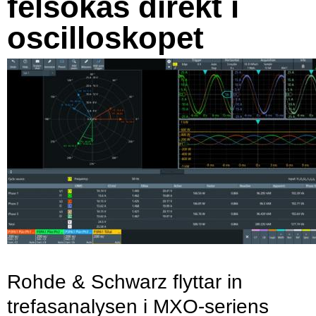
felsökas direkt i
oscilloskopet
Rohde & Schwarz flyttar in
trefasanalysen i MXO-seriens