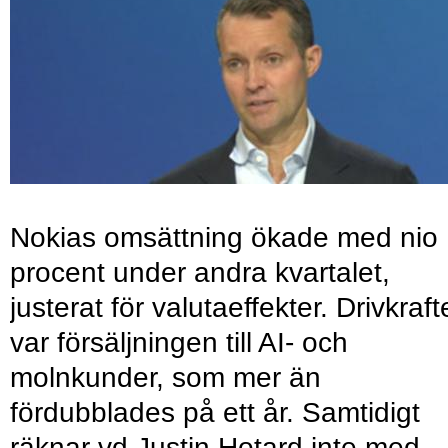
Nokias omsättning ökade med nio
procent under andra kvartalet,
justerat för valutaeffekter. Drivkraf
var försäljningen till AI- och
molnkunder, som mer än
fördubblades på ett år. Samtidigt
räknar vd Justin Hotard inte med