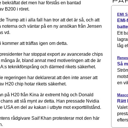
e bekräftat det men har förstås en bantad
v B200 i röret.
EMI S
e Trump att i alla fall han tror att det är så, och att
EMI-f
 noterna och väntar på en ny ansökan från Jensen
batt
as vd.
Ett b
lagra
vi kommer att träffas igen om detta.
låg ef
residenter har stoppat export av avancerade chips
Renes
r många år, bland annat med motiveringen att de är
Så m
SA:s teknikförsprång och därmed rikets säkerhet.
Ström
motst
 regeringen har deklarerat att den inte anser att
en vi
av H20 chip hotar rikets säkerhet.
an på H20 från Kina är extremt hög och Donald
Masco
Rätt 
chans att slå mynt av detta. Han pressade Nvidia
Valet
e USA en del av kakan i utbyte mot exporttillstånd.
prest
ntens rådgivare Saif Khan protesterar mot den här
efters
n.