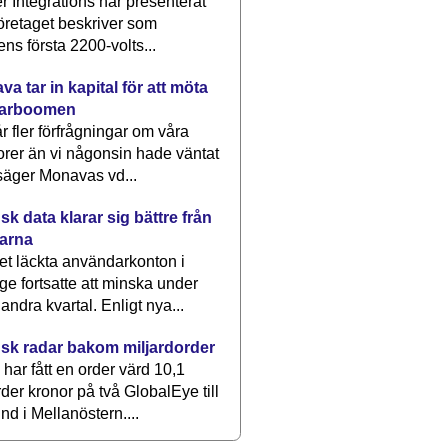
 Integrations har presenterat
öretaget beskriver som
ens första 2200-volts...
a tar in kapital för att möta
arboomen
får fler förfrågningar om våra
rer än vi någonsin hade väntat
säger Monavas vd...
k data klarar sig bättre från
arna
et läckta användarkonton i
ge fortsatte att minska under
 andra kvartal. Enligt nya...
sk radar bakom miljardorder
har fått en order värd 10,1
rder kronor på två GlobalEye till
nd i Mellanöstern....