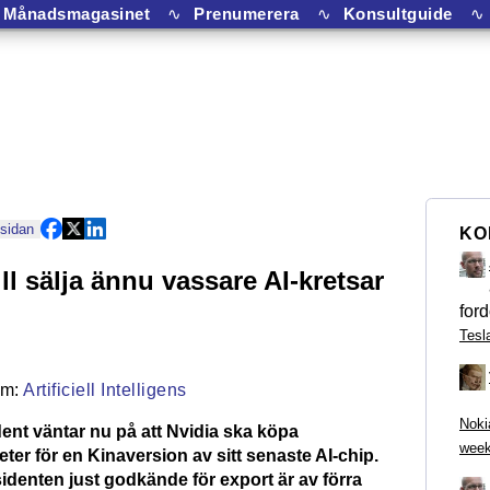
Månadsmagasinet
∿
Prenumerera
∿
Konsultguide
∿
 sidan
KO
ll sälja ännu vassare AI-kretsar
ford
Tesl
Artificiell Intelligens
Noki
ent väntar nu på att Nvidia ska köpa
week
eter för en Kinaversion av sitt senaste AI-chip.
identen just godkände för export är av förra