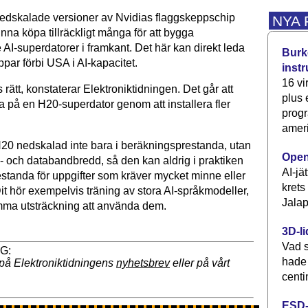
dskalade versioner av Nvidias flaggskeppschip
NYA
nna köpa tillräckligt många för att bygga
AI-superdatorer i framkant. Det här kan direkt leda
Burke
oppar förbi USA i AI-kapacitet.
inst
16 vi
 rätt, konstaterar Elektroniktidningen. Det går att
plus
a på en H20-superdator genom att installera fler
progr
ameri
H20 nedskalad inte bara i beräkningsprestanda, utan
Open
- och databandbredd, så den kan aldrig i praktiken
AI-jä
tanda för uppgifter som kräver mycket minne eller
krets
t hör exempelvis träning av stora AI-språkmodeller,
Jalap
mma utsträckning att använda dem.
3D-li
Vad s
hade
på Elektroniktidningens
nyhetsbrev
eller på vårt
centi
ESD-