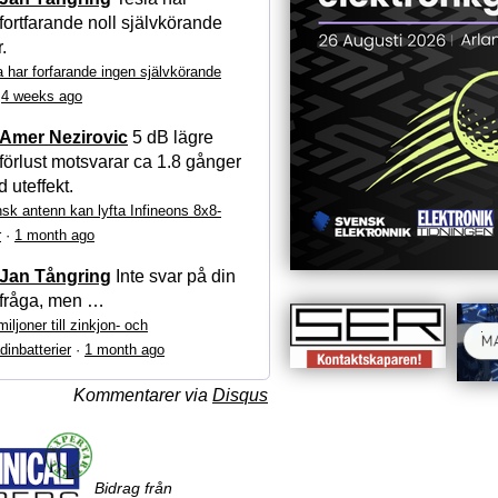
fortfarande noll självkörande
r.
a har forfarande ingen självkörande
·
4 weeks ago
Amer Nezirovic
5 dB lägre
förlust motsvarar ca 1.8 gånger
 uteffekt.
sk antenn kan lyfta Infineons 8x8-
r
·
1 month ago
Jan Tångring
Inte svar på din
fråga, men …
iljoner till zinkjon- och
dinbatterier
·
1 month ago
Kommentarer via
Disqus
Bidrag från