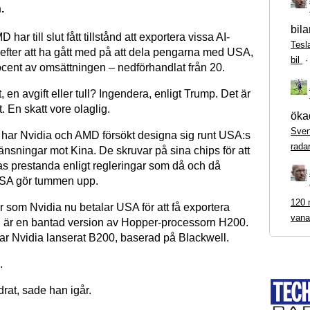
n.
bila
har till slut fått tillstånd att exportera vissa AI-
Tesl
a efter att ha gått med på att dela pengarna med USA,
bil
ocent av omsättningen – nedförhandlat från 20.
, en avgift eller tull? Ingendera, enligt Trump. Det är
t. En skatt vore olaglig.
ökad
Sven
r har Nvidia och AMD försökt designa sig runt USA:s
rada
änsningar mot Kina. De skruvar på sina chips för att
s prestanda enligt regleringar som då och då
s USA gör tummen upp.
120 m
 som Nvidia nu betalar USA för att få exportera
vana
 är en bantad version av Hopper-processorn H200.
r Nvidia lanserat B200, baserad på Blackwell.
.
drat, sade han igår.