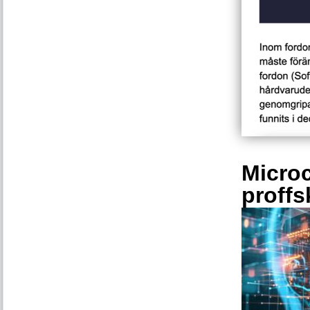
Microc
proffs