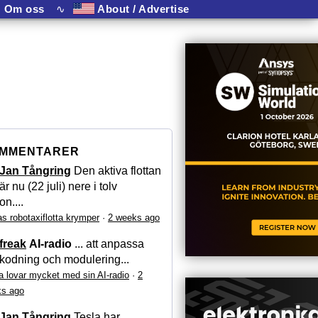
Om oss
∿
About / Advertise
MMENTARER
Jan Tångring
Den aktiva flottan
är nu (22 juli) nere i tolv
on....
as robotaxiflotta krymper
·
2 weeks ago
freak
AI-radio
... att anpassa
kodning och modulering...
a lovar mycket med sin AI-radio
·
2
s ago
Jan Tångring
Tesla har