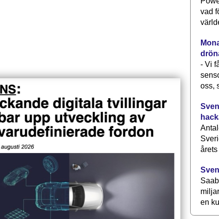
Power
vad f
värld
Monav
drön
- Vi 
senso
oss, 
Svens
hack
Antal
Sveri
årets
Sven
Saab 
milja
en ku