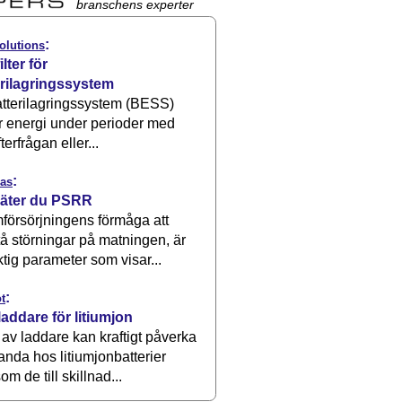
branschens experter
:
olutions
ilter för
erilagringssystem
atterilagringssystem (BESS)
r energi under perioder med
terfrågan eller...
:
as
äter du PSRR
försörjningens förmåga att
å störningar på matningen, är
ktig parameter som visar...
:
t
laddare för litiumjon
 av laddare kan kraftigt påverka
anda hos litiumjonbatterier
om de till skillnad...