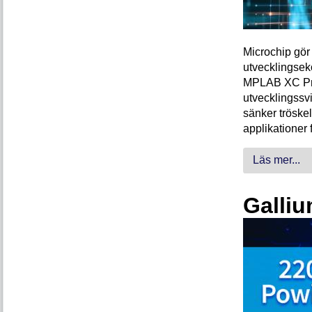
Microchip gör 
utvecklingsek
MPLAB XC Pro-
utvecklingssvi
sänker tröskel
applikationer 
Läs mer...
Galliu