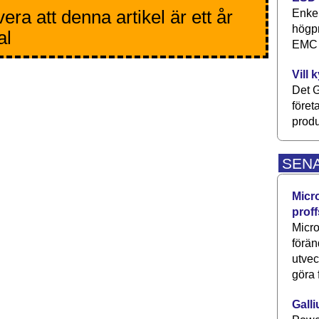
ra att denna artikel är ett år
Enkel
högpr
al
EMC P
Vill 
Det G
föret
produ
SEN
Micr
proff
Micro
förän
utve
göra 
Galli