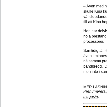
– Även med ne
skulle Kina ku
världsledande 
till att Kina h
Han har delvis
höja prestand
processorer.
Samtidigt är 
även i minnes
nå samma pres
bandbredd. Di
men inte i sa
Prenumerera 
magasin
.