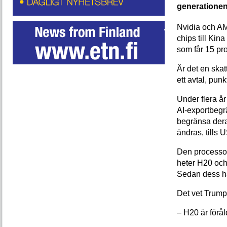
generatione
Nvidia och AMD 
chips till Kin
som får 15 pr
Är det en skatt
ett avtal, punk
Under flera å
AI-exportbegr
begränsa dera
ändras, till
Den processor
heter H20 och
Sedan dess ha
Det vet Trump
– H20 är förål