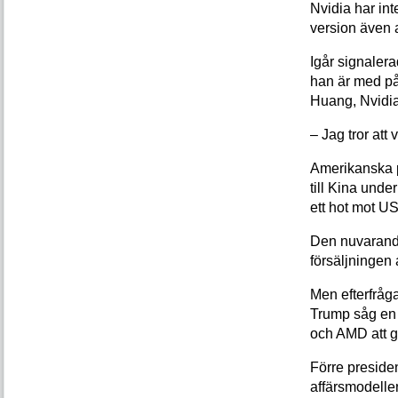
Nvidia har int
version även a
Igår signalerad
han är med på
Huang, Nvidi
– Jag tror att 
Amerikanska p
till Kina unde
ett hot mot U
Den nuvarande
försäljningen 
Men efterfråg
Trump såg en 
och AMD att g
Förre preside
affärsmodelle