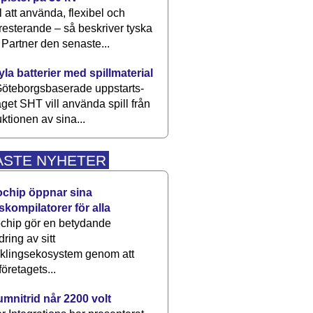
 att använda, flexibel och
esterande – så beskriver tyska
artner den senaste...
kyla batterier med spillmaterial
öteborgsbaserade upp­starts­
aget SHT vill använda spill från
ktionen av sina...
ASTE NYHETER
ochip öppnar sina
skompilatorer för alla
chip gör en betydande
dring av sitt
cklingsekosystem genom att
företagets...
umnitrid når 2200 volt