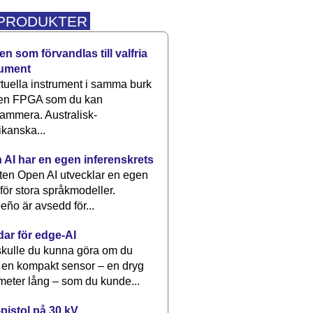
 PRODUKTER
n som förvandlas till valfria
rument
rtuella instrument i samma burk
 en FPGA som du kan
ammera. Australisk-
kanska...
 AI har en egen inferenskrets
tten Open AI utvecklar en egen
 för stora språkmodeller.
eño är avsedd för...
dar för edge-AI
kulle du kunna göra om du
 en kompakt sensor – en dryg
meter lång – som du kunde...
pistol på 30 kV