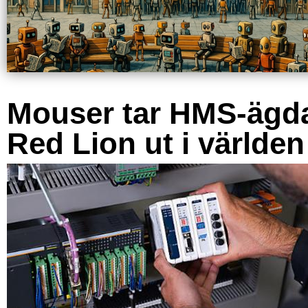
Mouser tar HMS-ägd
Red Lion ut i världen