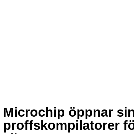
Microchip öppnar si
proffskompilatorer f