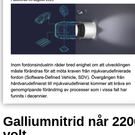
Galliumnitrid når 220
volt