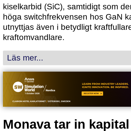
kiselkarbid (SiC), samtidigt som de
höga switchfrekvensen hos GaN k
utnyttjas även i betydligt kraftfullar
kraftomvandlare.
Läs mer...
Monava tar in kapital