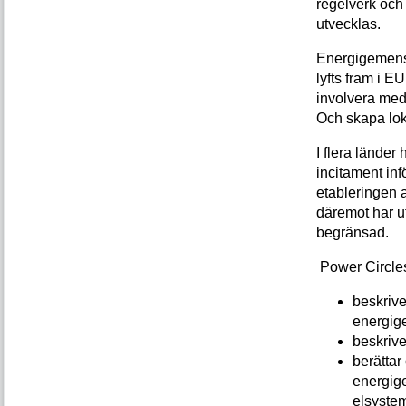
regelverk och
utvecklas.
Energigemens
lyfts fram i EU
involvera med
Och skapa lok
I flera länder
incitament infö
etableringen av
däremot har u
begränsad.
Power Circles
beskrive
energig
beskrive
berättar
energig
elsyste