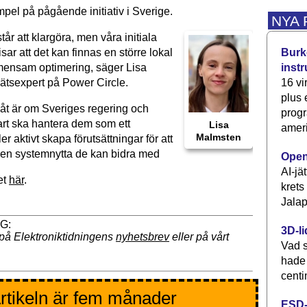
pel på pågående initiativ i Sverige.
NYA
tår att klargöra, men våra initiala
Burke
sar att det kan finnas en större lokal
inst
mensam optimering, säger Lisa
16 vi
ätsexpert på Power Circle.
plus
åt är om Sveriges regering och
progr
rt ska hantera dem som ett
Lisa
ameri
Malmsten
er aktivt skapa förutsättningar för att
 den systemnytta de kan bidra med
Open
AI-jä
et
här
.
krets
Jalap
3D-li
på Elektroniktidningens
nyhetsbrev
eller på vårt
Vad s
hade
centi
rtikeln är fem månader
ESD-