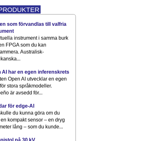
 PRODUKTER
n som förvandlas till valfria
rument
rtuella instrument i samma burk
 en FPGA som du kan
ammera. Australisk-
kanska...
 AI har en egen inferenskrets
tten Open AI utvecklar en egen
 för stora språkmodeller.
eño är avsedd för...
dar för edge-AI
kulle du kunna göra om du
 en kompakt sensor – en dryg
meter lång – som du kunde...
pistol på 30 kV