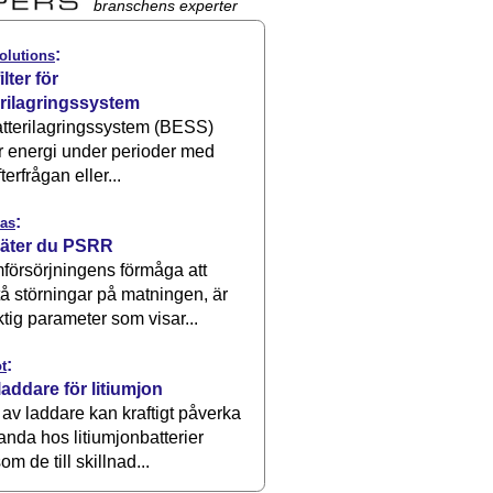
branschens experter
:
olutions
ilter för
erilagringssystem
atterilagringssystem (BESS)
r energi under perioder med
terfrågan eller...
:
as
äter du PSRR
försörjningens förmåga att
å störningar på matningen, är
ktig parameter som visar...
:
t
laddare för litiumjon
 av laddare kan kraftigt påverka
anda hos litiumjonbatterier
om de till skillnad...