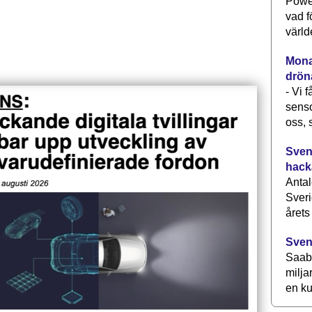
Power
vad f
värld
Monav
drön
- Vi 
senso
oss, 
Svens
hack
Antal
Sveri
årets
Sven
Saab 
milja
en ku