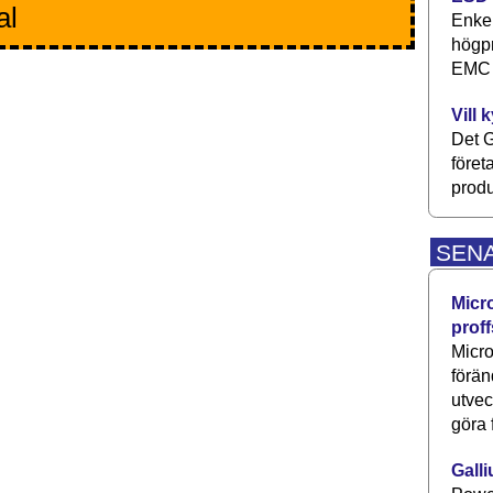
al
Enkel
högpr
EMC P
Vill 
Det G
föret
produ
SEN
Micr
proff
Micro
förän
utve
göra 
Galli