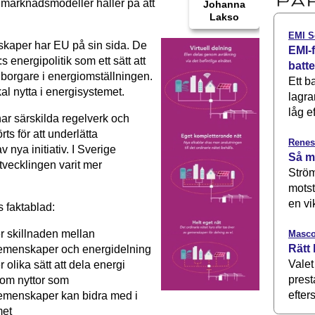
 marknadsmodeller håller på att
Johanna
Lakso
EMI S
kaper har EU på sin sida. De
EMI-f
:s energipolitik som ett sätt att
batt
borgare i energiomställningen.
Ett b
al nytta i energisystemet.
lagra
låg ef
 har särskilda regelverk och
rts för att underlätta
Renes
 nya initiativ. I Sverige
Så m
tvecklingen varit mer
Ström
motst
en vi
 faktablad:
r skillnaden mellan
Masco
Rätt 
emenskaper och energidelning
Valet
r olika sätt att dela energi
prest
 om nyttor som
efters
emenskaper kan bidra med i
met