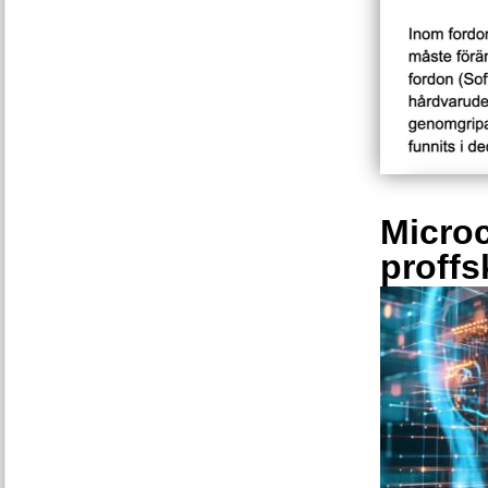
Microc
proffs