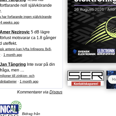
fortfarande noll självkörande
r.
a har forfarande ingen självkörande
·
4 weeks ago
Amer Nezirovic
5 dB lägre
förlust motsvarar ca 1.8 gånger
 uteffekt.
sk antenn kan lyfta Infineons 8x8-
r
·
1 month ago
Jan Tångring
Inte svar på din
fråga, men …
iljoner till zinkjon- och
dinbatterier
·
1 month ago
Kommentarer via
Disqus
Bidrag från