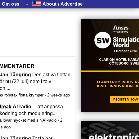
Om oss
⏦
About / Advertise
MMENTARER
Jan Tångring
Den aktiva flottan
är nu (22 juli) nere i tolv
on....
as robotaxiflotta krymper
·
2 weeks ago
freak
AI-radio
... att anpassa
kodning och modulering...
a lovar mycket med sin AI-radio
·
2
s ago
Jan Tångring
Tesla har