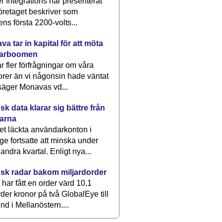
 Integrations har presenterat
öretaget beskriver som
ens första 2200-volts...
a tar in kapital för att möta
arboomen
får fler förfrågningar om våra
rer än vi någonsin hade väntat
säger Monavas vd...
k data klarar sig bättre från
arna
et läckta användarkonton i
ge fortsatte att minska under
 andra kvartal. Enligt nya...
sk radar bakom miljardorder
har fått en order värd 10,1
rder kronor på två GlobalEye till
nd i Mellanöstern....