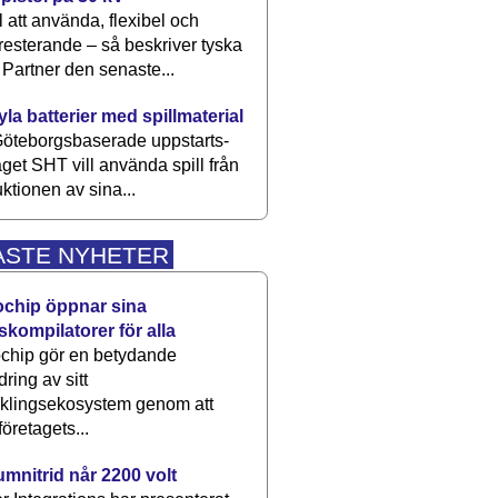
 att använda, flexibel och
esterande – så beskriver tyska
artner den senaste...
kyla batterier med spillmaterial
öteborgsbaserade upp­starts­
aget SHT vill använda spill från
ktionen av sina...
ASTE NYHETER
ochip öppnar sina
skompilatorer för alla
chip gör en betydande
dring av sitt
cklingsekosystem genom att
företagets...
umnitrid når 2200 volt