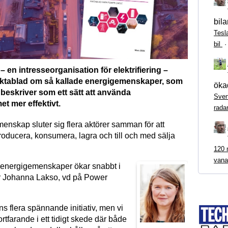
bila
Tesl
bil
– en intresseorganisation för elektrifiering –
faktablad om så kallade energigemenskaper, som
ökad
beskriver som ett sätt att använda
Sven
t mer effektivt.
rada
enskap sluter sig flera aktörer samman för att
ducera, konsumera, lagra och till och med sälja
120 m
vana
ör energigemenskaper ökar snabbt i
r Johanna Lakso, vd på Power
nns flera spännande initiativ, men vi
ortfarande i ett tidigt skede där både