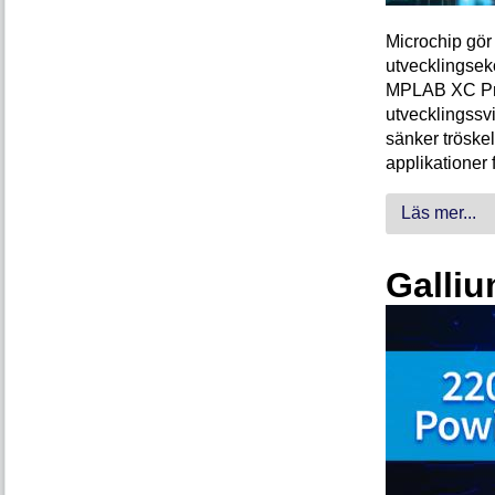
Microchip gör 
utvecklingsek
MPLAB XC Pro-
utvecklingssvi
sänker tröskel
applikationer 
Läs mer...
Galliu