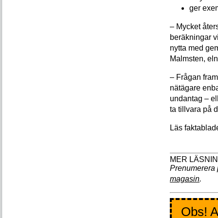
ger exem
– Mycket åters
beräkningar vi
nytta med ge
Malmsten, eln
– Frågan fram
nätägare enba
undantag – ell
ta tillvara på
Läs faktablad
Prenumerera 
magasin
.
Obs! A