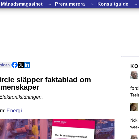
Månadsmagasinet
⏦
Prenumerera
⏦
Konsultguide
⏦
 sidan
KO
rcle släpper faktablad om
emenskaper
ford
Tesl
Elektroniktidningen
,
Energi
Noki
week