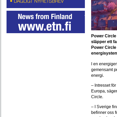
Power Circle 
släpper ett 
Power Circle 
energisysteme
I en energigem
gemensamt pro
energi.
– Intresset f
Europa, säge
Circle.
– I Sverige fi
befinner oss f