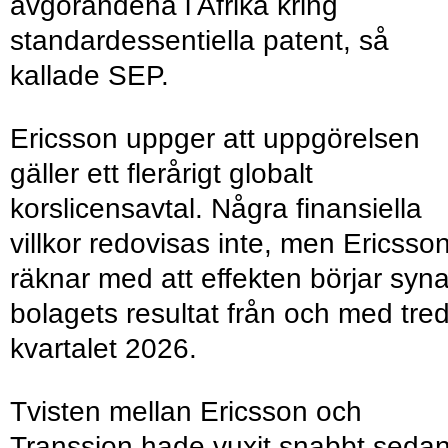
avgörandena i Afrika kring
standardessentiella patent, så
kallade SEP.
Ericsson uppger att uppgörelsen
gäller ett flerårigt globalt
korslicensavtal. Några finansiella
villkor redovisas inte, men Ericsso
räknar med att effekten börjar syna
bolagets resultat från och med tred
kvartalet 2026.
Tvisten mellan Ericsson och
Transsion hade vuxit snabbt seda