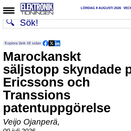
LÖRDAG 8 AUGUSTI 2026
VEC
Kopiera länk till sidan
Marockanskt
säljstopp skyndade 
Ericssons och
Transsions
patentuppgörelse
Veijo Ojanperä
,
09 juli 2026