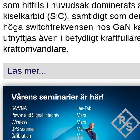
som hittills i huvudsak dominerats 
kiselkarbid (SiC), samtidigt som de
höga switchfrekvensen hos GaN k
utnyttjas även i betydligt kraftfullar
kraftomvandlare.
Läs mer...