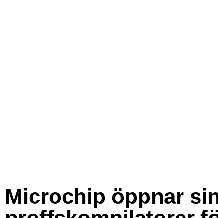
Microchip öppnar si
proffskompilatorer f