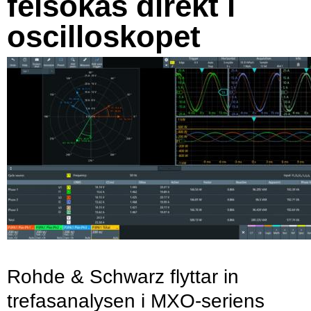
felsökas direkt i
oscilloskopet
Rohde & Schwarz flyttar in
trefasanalysen i MXO-seriens