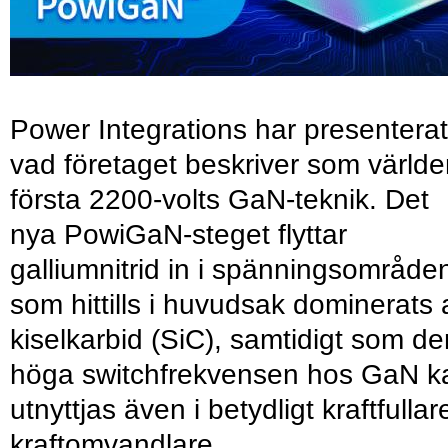
Power Integrations har presenterat
vad företaget beskriver som värld
första 2200-volts GaN-teknik. Det
nya PowiGaN-steget flyttar
galliumnitrid in i spänningsområde
som hittills i huvudsak dominerats 
kiselkarbid (SiC), samtidigt som de
höga switchfrekvensen hos GaN k
utnyttjas även i betydligt kraftfullar
kraftomvandlare.