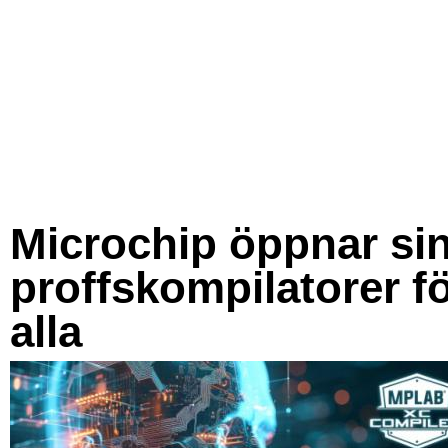
Microchip öppnar si
proffskompilatorer f
alla