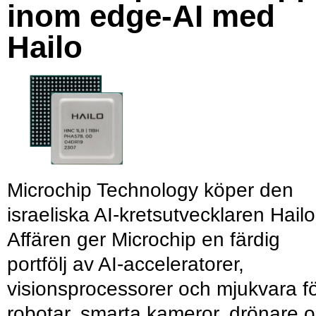
inom edge-AI med
Hailo
Microchip Technology köper den
israeliska AI-kretsutvecklaren Hailo
Affären ger Microchip en färdig
portfölj av AI-acceleratorer,
visionsprocessorer och mjukvara f
robotar, smarta kameror, drönare 