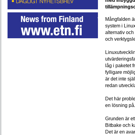
med inbyggda
tillämpning
Mångfalden är
system i Linu
alternativ oc
och verktygsl
Linuxutvecklin
utvärderingsf
låg i paketet
fylligare möjl
är det inte s
redan utveckla
Det här probl
en lösning på
Grunden är ett
Bitbake och k
Det är en ava