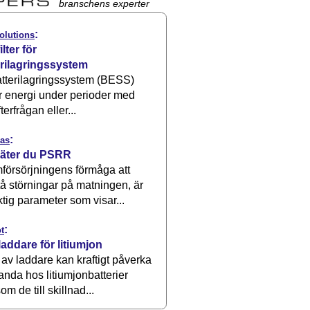
branschens experter
:
olutions
ilter för
erilagringssystem
atterilagringssystem (BESS)
r energi under perioder med
terfrågan eller...
:
as
äter du PSRR
försörjningens förmåga att
å störningar på matningen, är
ktig parameter som visar...
:
t
laddare för litiumjon
 av laddare kan kraftigt påverka
anda hos litiumjonbatterier
om de till skillnad...