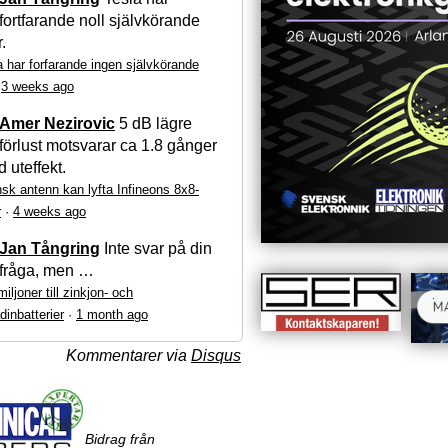
fortfarande noll självkörande
r.
a har forfarande ingen självkörande
·
3 weeks ago
Amer Nezirovic
5 dB lägre
förlust motsvarar ca 1.8 gånger
 uteffekt.
sk antenn kan lyfta Infineons 8x8-
r
·
4 weeks ago
Jan Tångring
Inte svar på din
fråga, men …
iljoner till zinkjon- och
dinbatterier
·
1 month ago
Kommentarer via
Disqus
Bidrag från