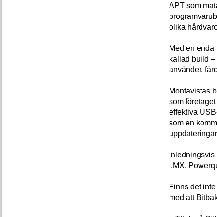
APT som mata
programvarubi
olika hårdvaro
Med en enda k
kallad build 
använder, färd
Montavistas bi
som företaget
effektiva USB-
som en kommers
uppdateringar
Inledningsvis
i.MX, Powerqu
Finns det inte
med att Bitba