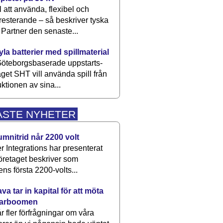
 att använda, flexibel och
esterande – så beskriver tyska
artner den senaste...
kyla batterier med spillmaterial
öteborgsbaserade upp­starts­
aget SHT vill använda spill från
ktionen av sina...
ASTE NYHETER
umnitrid når 2200 volt
 Integrations har presenterat
öretaget beskriver som
ens första 2200-volts...
a tar in kapital för att möta
arboomen
får fler förfrågningar om våra