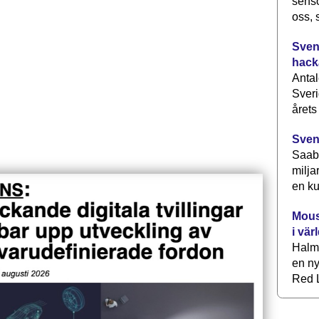
senso
oss, 
Svens
hack
Antal
Sveri
årets
Sven
Saab 
milja
en ku
Mous
i vär
Halm
en ny
Red L