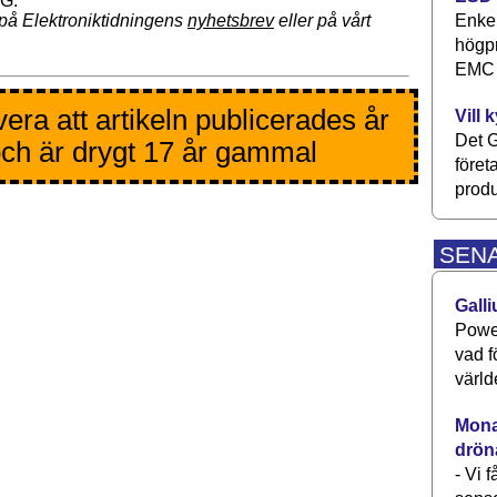
Enkel
på Elektroniktidningens
nyhetsbrev
eller på vårt
högpr
EMC P
era att artikeln publicerades år
Vill 
Det G
ch är drygt 17 år gammal
föret
produ
SEN
Galli
Power
vad f
värld
Monav
drön
- Vi 