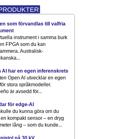
 PRODUKTER
n som förvandlas till valfria
rument
rtuella instrument i samma burk
 en FPGA som du kan
ammera. Australisk-
kanska...
 AI har en egen inferenskrets
tten Open AI utvecklar en egen
 för stora språkmodeller.
eño är avsedd för...
dar för edge-AI
kulle du kunna göra om du
 en kompakt sensor – en dryg
meter lång – som du kunde...
pistol på 30 kV