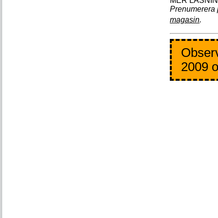
Prenumerera 
magasin
.
Observ
2009 o