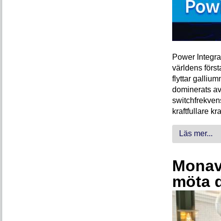
Power Integra
världens förs
flyttar galliu
dominerats av
switchfrekven
kraftfullare k
Läs mer...
Monava
möta 