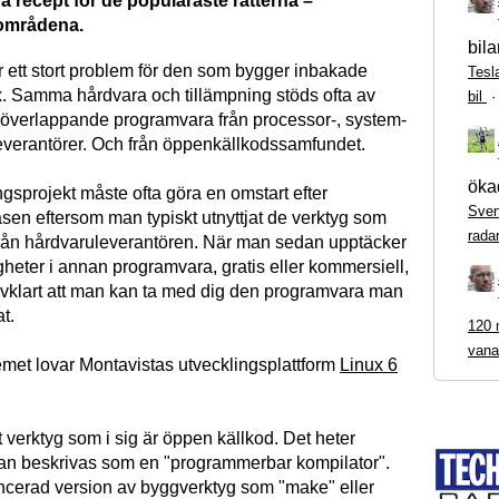
 recept för de populäraste rätterna –
sområdena.
bila
 ett stort problem för den som bygger inbakade
Tesl
x. Samma hårdvara och tillämpning stöds ofta av
bil
h överlappande programvara från processor-, system-
everantörer. Och från öppenkällkodssamfundet.
ökad
gsprojekt måste ofta göra en omstart efter
Sven
asen eftersom man typiskt utnyttjat de verktyg som
rada
 från hårdvaruleverantören. När man sedan upptäcker
igheter i annan programvara, gratis eller kommersiell,
jälvklart att man kan ta med dig den programvara man
t.
120 m
vana
emet lovar Montavistas utvecklingsplattform
Linux 6
.
 verktyg som i sig är öppen källkod. Det heter
an beskrivas som en "programmerbar kompilator".
ncerad version av byggverktyg som "make" eller