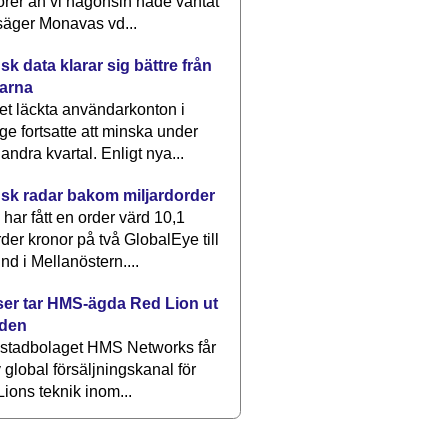
rer än vi någonsin hade väntat
säger Monavas vd...
k data klarar sig bättre från
arna
et läckta användarkonton i
ge fortsatte att minska under
 andra kvartal. Enligt nya...
sk radar bakom miljardorder
har fått en order värd 10,1
rder kronor på två GlobalEye till
nd i Mellanöstern....
er tar HMS-ägda Red Lion ut
lden
stadbolaget HMS Networks får
 global försäljningskanal för
ions teknik inom...