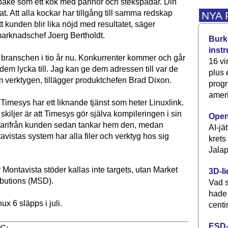
bake som ett kök med pannor och stekspadar. Din
at. Att alla kockar har tillgång till samma redskap
NYA
tt kunden blir lika nöjd med resultatet, säger
arknadschef Joerg Bertholdt.
Burke
inst
 i branschen i tio år nu. Konkurrenter kommer och går
16 vi
dem lycka till. Jag kan ge dem adressen till var de
plus
 verktygen, tillägger produktchefen Brad Dixon.
progr
ameri
Timesys har ett liknande tjänst som heter Linuxlink.
skiljer är att Timesys gör själva kompileringen i sin
Open
varifrån kunden sedan tankar hem den, medan
AI-jä
vistas system har alla filer och verktyg hos sig
krets
Jalap
 Montavista stöder kallas inte targets, utan Market
3D-li
ibutions (MSD).
Vad s
hade
ux 6 släpps i juli.
centi
ESD-