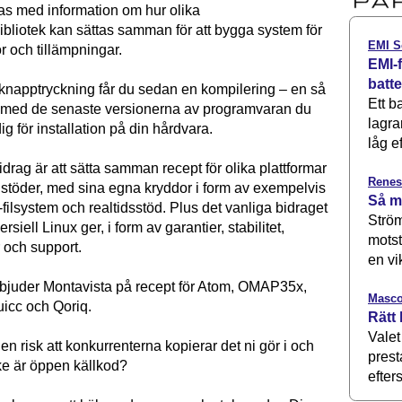
s med information om hur olika
bliotek kan sättas samman för att bygga system för
EMI S
r och tillämpningar.
EMI-f
batt
napptryckning får du sedan en kompilering – en så
Ett b
– med de senaste versionerna av programvaran du
lagra
ig för installation på din hårdvara.
låg ef
drag är att sätta samman recept för olika plattformar
Renes
 stöder, med sina egna kryddor i form av exempelvis
Så m
filsystem och realtidsstöd. Plus det vanliga bidraget
Ström
iell Linux ger, i form av garantier, stabilitet,
motst
 och support.
en vi
 bjuder Montavista på recept för Atom, OMAP35x,
Masco
icc och Qoriq.
Rätt 
Valet
 en risk att konkurrenterna kopierar det ni gör i och
prest
ke är öppen källkod?
efters