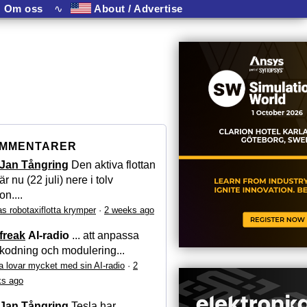
Om oss
∿
About / Advertise
MMENTARER
Jan Tångring
Den aktiva flottan
är nu (22 juli) nere i tolv
on....
as robotaxiflotta krymper
·
2 weeks ago
freak
AI-radio
... att anpassa
kodning och modulering...
a lovar mycket med sin AI-radio
·
2
s ago
Jan Tångring
Tesla har