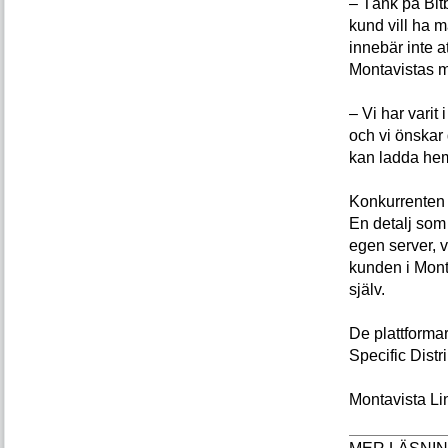
– Tänk på Bit
kund vill ha m
innebär inte a
Montavistas m
– Vi har varit
och vi önskar 
kan ladda hem
Konkurrenten 
En detalj som 
egen server, 
kunden i Monta
själv.
De plattformar
Specific Distr
Montavista Lin