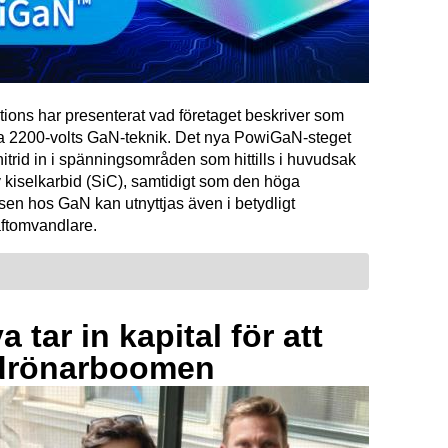
tions har presenterat vad företaget beskriver som
ta 2200-volts GaN-teknik. Det nya PowiGaN-steget
mnitrid in i spänningsområden som hittills i huvudsak
 kiselkarbid (SiC), samtidigt som den höga
sen hos GaN kan utnyttjas även i betydligt
raftomvandlare.
 tar in kapital för att
drönarboomen