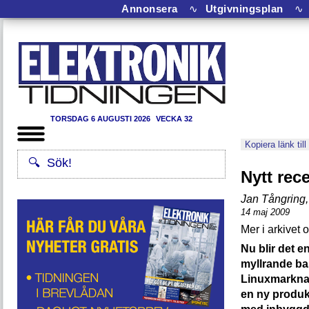
Annonsera
∿
Utgivningsplan
∿
TORSDAG 6 AUGUSTI 2026
VECKA 32
Kopiera länk till
Nytt rec
Jan Tångring
,
14 maj 2009
Nu blir det e
myllrande ba
Linuxmarknad
en ny produkt