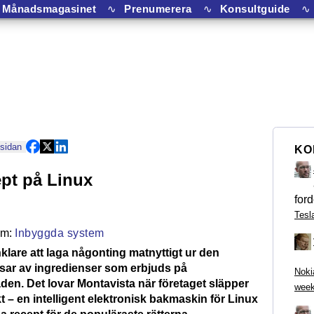
Månadsmagasinet
∿
Prenumerera
∿
Konsultguide
∿
 sidan
KO
ept på Linux
ford
Tesl
Inbyggda system
nklare att laga någonting matnyttigt ur den
sar av ingredienser som erbjuds på
Noki
en. Det lovar Montavista när företaget släpper
week
 – en intelligent elektronisk bakmaskin för Linux