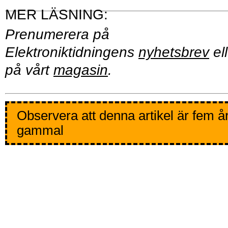
Prenumerera på
Elektroniktidningens
nyhetsbrev
ell
på vårt
magasin
.
Observera att denna artikel är fem å
gammal