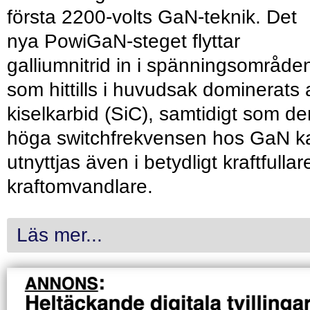
första 2200-volts GaN-teknik. Det
nya PowiGaN-steget flyttar
galliumnitrid in i spänningsområde
som hittills i huvudsak dominerats 
kiselkarbid (SiC), samtidigt som de
höga switchfrekvensen hos GaN k
utnyttjas även i betydligt kraftfullar
kraftomvandlare.
Läs mer...