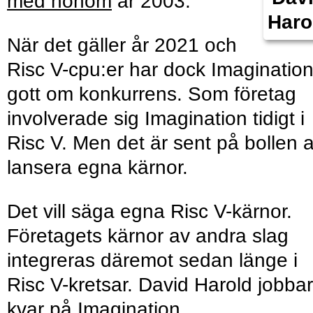
med honom
år 2003.
Haro
När det gäller år 2021 och
Risc V-cpu:er har dock Imaginatio
gott om konkurrens. Som företag
involverade sig Imagination tidigt i
Risc V. Men det är sent på bollen a
lansera egna kärnor.
Det vill säga egna Risc V-kärnor.
Företagets kärnor av andra slag
integreras däremot sedan länge i
Risc V-kretsar. David Harold jobbar
kvar på Imagination.