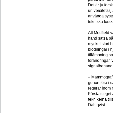
Det är ju fors
universitetss
använda syste
tekniska forsk
Att Medfield val
hand satsa på 
mycket stort b
blödningar i h
tillämpning so
förändringar, 
signalbehand
– Mammografisp
genomföra i s
regerar inom
Första steget
teknikerna til
Dahlqvist.