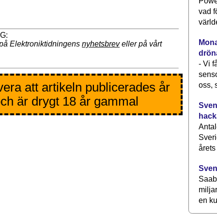
Power
vad f
värld
Monav
på Elektroniktidningens
nyhetsbrev
eller på vårt
drön
- Vi 
senso
era att artikeln publicerades år
oss, 
ch är drygt 18 år gammal
Svens
hack
Antal
Sveri
årets
Sven
Saab 
milja
en ku