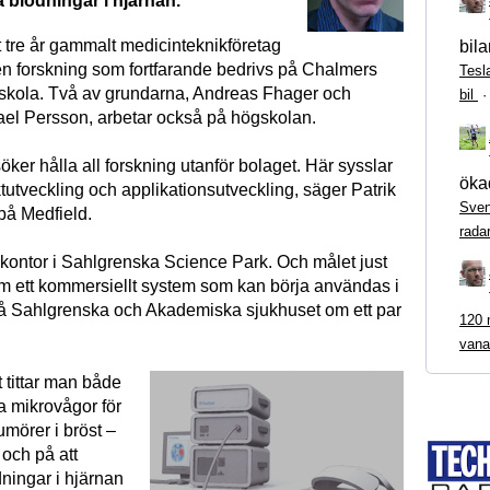
 blödningar i hjärnan.
t tre år gammalt medicinteknikföretag
bila
den forskning som fortfarande bedrivs på Chalmers
Tesl
skola. Två av grundarna, Andreas Fhager och
bil
ael Persson, arbetar också på högskolan.
öker hålla all forskning utanför bolaget. Här sysslar
ökad
tutveckling och applikationsutveckling, säger Patrik
Sven
på Medfield.
rada
 kontor i Sahlgrenska Science Park. Och målet just
ram ett kommersiellt system som kan börja användas i
å Sahlgrenska och Akademiska sjukhuset om ett par
120 m
vana
 tittar man både
a mikrovågor för
tumörer i bröst –
och på att
ningar i hjärnan