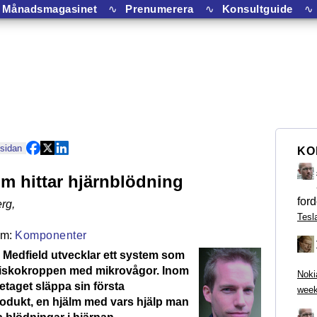
Månadsmagasinet
∿
Prenumerera
∿
Konsultguide
∿
 sidan
KO
m hittar hjärnblödning
ford
rg
,
Tesl
Komponenter
Medfield utvecklar ett system som
niskokroppen med mikrovågor. Inom
Noki
retaget släppa sin första
week
odukt, en hjälm med vars hjälp man