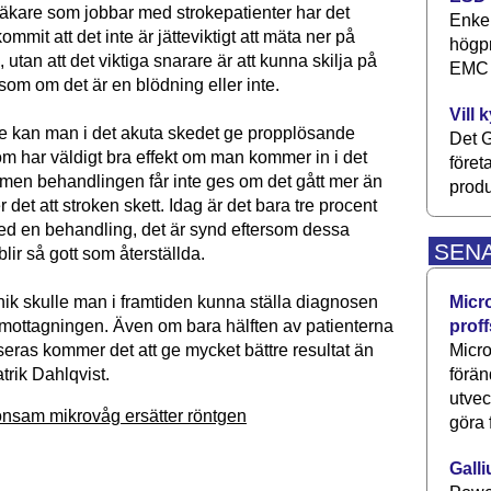
läkare som jobbar med strokepatienter har det
Enkel
mmit att det inte är jätteviktigt att mäta ner på
högpr
, utan att det viktiga snarare är att kunna skilja på
EMC P
d som om det är en blödning eller inte.
Vill 
ke kan man i det akuta skedet ge propplösande
Det G
m har väldigt bra effekt om man kommer in i det
föret
 men behandlingen får inte ges om det gått mer än
produ
r det att stroken skett. Idag är det bara tre procent
d en behandling, det är synd eftersom dessa
SEN
blir så gott som återställda.
Micr
nik skulle man i framtiden kunna ställa diagnosen
proff
mottagningen. Även om bara hälften av patienterna
Micro
seras kommer det att ge mycket bättre resultat än
förän
trik Dahlqvist.
utve
nsam mikrovåg ersätter röntgen
göra 
Galli