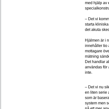
med hjälp av 
specialkonstr
– Det vi komm
starta klinisk
det akuta sked
Hjälmen är i 
innehåller ti
mottagare öve
mätning sände
Det handlar a
användas för a
inte.
– Det vi nu sik
en liten serie 
som är baser
system men s
på ett mer anv