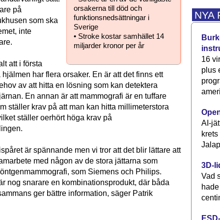
orsakerna till död och
kare på
NYA
funktionsnedsättningar i
jukhusen som ska
Sverige
met, inte
• Stroke kostar samhället 14
Burke
are.
miljarder kronor per år
inst
16 vi
t att i första
plus
hjälmen har flera orsaker. En är att det finns ett
progr
ehov av att hitta en lösning som kan detektera
ameri
järnan. En annan är att mammografi är en tuffare
m ställer krav på att man kan hitta millimeterstora
Open
vilket ställer oerhört höga krav på
AI-jä
lingen.
krets
Jalap
året är spännande men vi tror att det blir lättare att
amarbete med någon av de stora jättarna som
3D-li
 röntgenmammografi, som Siemens och Philips.
Vad s
 är nog snarare en kombinationsprodukt, där båda
hade
lsammans ger bättre information, säger Patrik
centi
ESD-