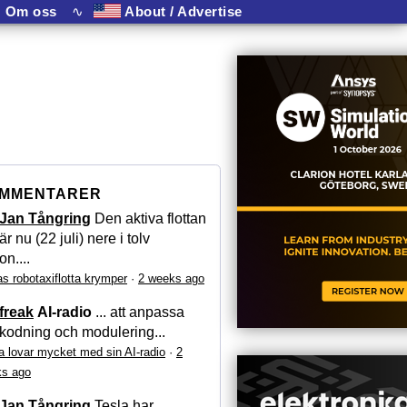
Om oss
∿
About / Advertise
MMENTARER
Jan Tångring
Den aktiva flottan
är nu (22 juli) nere i tolv
on....
as robotaxiflotta krymper
·
2 weeks ago
freak
AI-radio
... att anpassa
kodning och modulering...
a lovar mycket med sin AI-radio
·
2
s ago
Jan Tångring
Tesla har