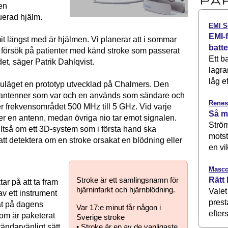
en
uerad hjälm.
EMI S
EMI-f
it längst med är hjälmen. Vi planerar att i sommar
batt
a försök på patienter med känd stroke som passerat
Ett b
et, säger Patrik Dahlqvist.
lagra
låg ef
nuläget en prototyp utvecklad på Chalmers. Den
o antenner som var och en används som sändare och
Renes
r frekvensområdet 500 MHz till 5 GHz. Vid varje
Så m
r en antenn, medan övriga nio tar emot signalen.
Ström
lltså om ett 3D-system som i första hand ska
motst
tt detektera om en stroke orsakat en blödning eller
en vi
Masco
Rätt 
Stroke är ett samlingsnamn för
tar på att ta fram
hjärninfarkt och hjärnblödning.
Valet
av ett instrument
prest
at på dagens
Var 17:e minut får någon i
efters
om är paketerat
Sverige stroke
• Stroke är en av de vanligaste
ändarvänligt sätt.