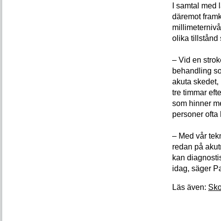
I samtal med 
däremot framko
millimeternivå
olika tillstån
– Vid en stro
behandling so
akuta skedet,
tre timmar efte
som hinner me
personer ofta 
– Med vår tek
redan på akut
kan diagnosti
idag, säger Pa
Läs även:
Sko