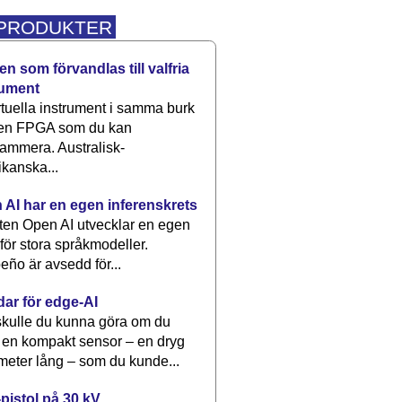
 PRODUKTER
n som förvandlas till valfria
rument
rtuella instrument i samma burk
 en FPGA som du kan
ammera. Australisk-
kanska...
 AI har en egen inferenskrets
tten Open AI utvecklar en egen
 för stora språkmodeller.
eño är avsedd för...
dar för edge-AI
kulle du kunna göra om du
 en kompakt sensor – en dryg
meter lång – som du kunde...
pistol på 30 kV