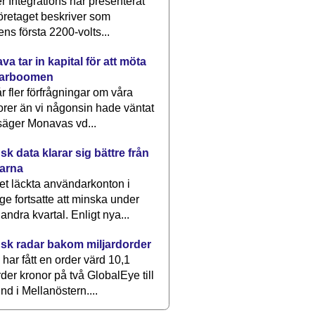
 Integrations har presenterat
öretaget beskriver som
ens första 2200-volts...
a tar in kapital för att möta
arboomen
får fler förfrågningar om våra
rer än vi någonsin hade väntat
säger Monavas vd...
k data klarar sig bättre från
arna
et läckta användarkonton i
ge fortsatte att minska under
 andra kvartal. Enligt nya...
sk radar bakom miljardorder
har fått en order värd 10,1
rder kronor på två GlobalEye till
nd i Mellanöstern....