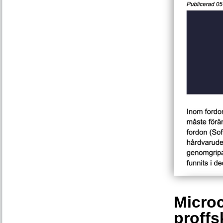
Microc
proffs