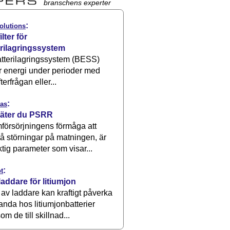
branschens experter
:
olutions
ilter för
erilagringssystem
atterilagringssystem (BESS)
r energi under perioder med
terfrågan eller...
:
as
äter du PSRR
försörjningens förmåga att
å störningar på matningen, är
ktig parameter som visar...
:
t
laddare för litiumjon
 av laddare kan kraftigt påverka
anda hos litiumjonbatterier
om de till skillnad...