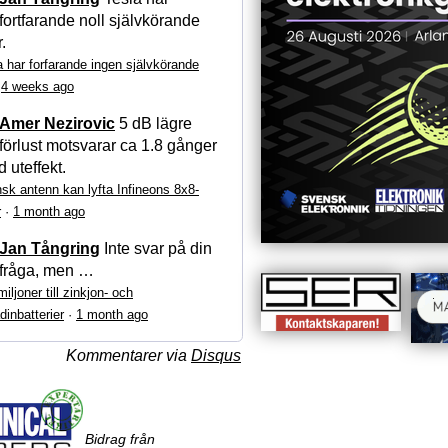
fortfarande noll självkörande
r.
a har forfarande ingen självkörande
·
4 weeks ago
Amer Nezirovic
5 dB lägre
förlust motsvarar ca 1.8 gånger
 uteffekt.
sk antenn kan lyfta Infineons 8x8-
r
·
1 month ago
Jan Tångring
Inte svar på din
fråga, men …
iljoner till zinkjon- och
dinbatterier
·
1 month ago
Kommentarer via
Disqus
Bidrag från