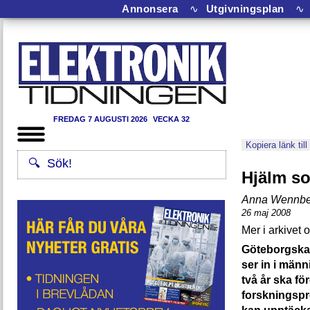
Annonsera
∿
Utgivningsplan
∿
FREDAG 7 AUGUSTI 2026
VECKA 32
Kopiera länk till
Hjälm so
Anna Wennbe
26 maj 2008
Göteborgska 
ser in i män
två år ska fö
forskningspr