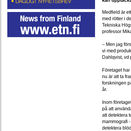
kan upptäcka
Medfield är et
med rötter i 
Tekniska Hög
professor Mik
– Men jag förs
vi med produk
Dahlqvist, vd 
Företaget har
nu är att ta f
forskningen p
år.
Inom företaget
på att använd
att detektera 
mammografi - 
detektera blöd