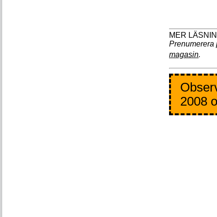
Prenumerera 
magasin
.
Observ
2008 o