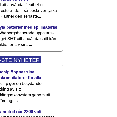
 att använda, flexibel och
esterande – så beskriver tyska
artner den senaste...
kyla batterier med spillmaterial
öteborgsbaserade upp­starts­
aget SHT vill använda spill från
ktionen av sina...
ASTE NYHETER
ochip öppnar sina
skompilatorer för alla
chip gör en betydande
dring av sitt
cklingsekosystem genom att
företagets...
umnitrid når 2200 volt