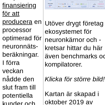
finansiering
för att
producera
en
Utöver drygt företag 
processor
ekosystemet för
optimerad för
neuronkärnor och -
neuronnäts­
kretsar hittar du här
beräkningar.
även benchmarks o
I förra
kompilatorer.
veckan
nådde den
Klicka för större bild!
slut fram till
Kartan är skapad i
potentiella
oktober 2019 av
kunder och