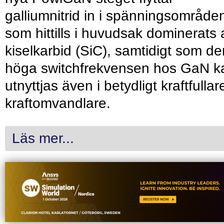
galliumnitrid in i spänningsområde
som hittills i huvudsak dominerats 
kiselkarbid (SiC), samtidigt som de
höga switchfrekvensen hos GaN k
utnyttjas även i betydligt kraftfullar
kraftomvandlare.
Läs mer...