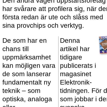
Den andra vågen uppstartsföretag
har svårare att profilera sig, när d
första redan är ute och slåss med
sina provchips och verktyg.
De som har en
Denna
chans till
artikel har
uppmärksamhet
tidigare
kan möjligen vara
publicerats i
de som lanserar
magasinet
fundamentalt ny
Elektronik­
teknik – som
tidningen. För d
optiska, analoga
som jobbar i de