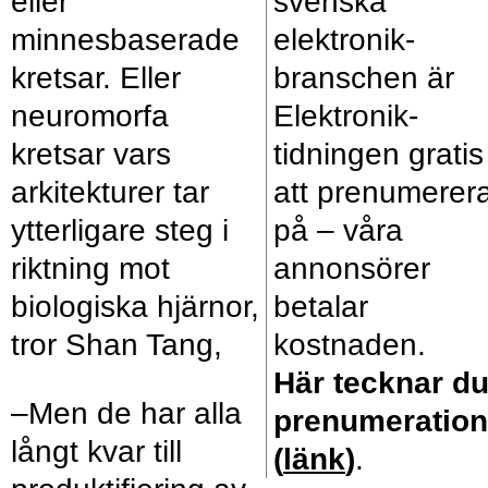
eller
svenska
minnesbaserade
elektronik­
kretsar. Eller
branschen är
neuromorfa
Elektronik­
kretsar vars
tidningen gratis
arkitekturer tar
att prenumerer
ytterligare steg i
på – våra
riktning mot
annonsörer
biologiska hjärnor,
betalar
tror Shan Tang,
kostnaden.
Här tecknar d
–Men de har alla
prenumeration
långt kvar till
(
länk
)
.