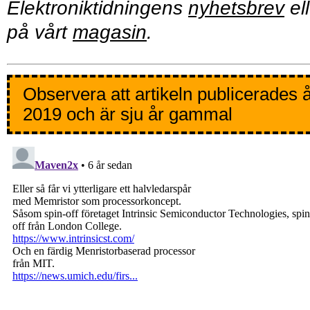
Elektroniktidningens
nyhetsbrev
ell
på vårt
magasin
.
Observera att artikeln publicerades 
2019 och är sju år gammal