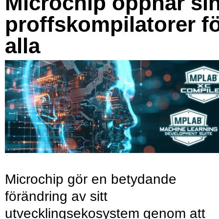
Microchip öppnar si
proffskompilatorer f
alla
Microchip gör en betydande
förändring av sitt
utvecklingsekosystem genom att