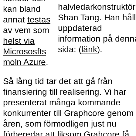
halvledarkonstruktö
kan bland
Shan Tang. Han håll
annat
testas
uppdaterad
av vem som
information på denn
helst via
sida: (
länk
).
Micro­sosfts
moln Azure
.
Så lång tid tar det att gå från
finansiering till realisering. Vi har
presenterat många kommande
konkurrenter till Graphcore genom
åren, som förmodligen just nu
förberedar att liksom Grahcore få