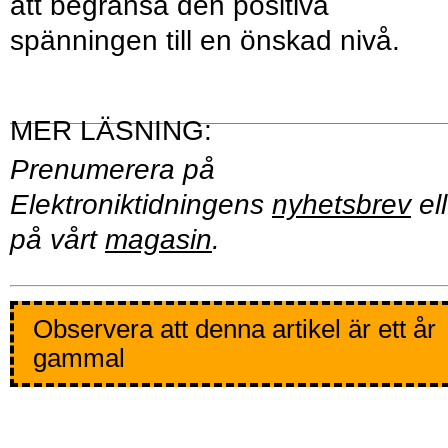
att begränsa den positiva
spänningen till en önskad nivå.
Prenumerera på
Elektroniktidningens
nyhetsbrev
ell
på vårt
magasin
.
Observera att denna artikel är ett år
gammal