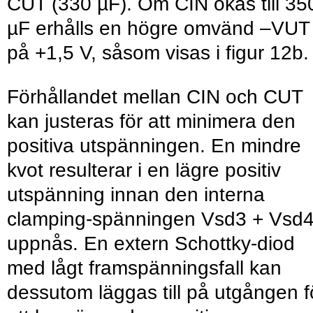
CUT (330 µF). Om CIN ökas till 35
µF erhålls en högre omvänd –VUT
på +1,5 V, såsom visas i figur 12b.
Förhållandet mellan CIN och CUT
kan justeras för att minimera den
positiva utspänningen. En mindre
kvot resulterar i en lägre positiv
utspänning innan den interna
clamping-spänningen Vsd3 + Vsd
uppnås. En extern Schottky-diod
med lågt framspänningsfall kan
dessutom läggas till på utgången f