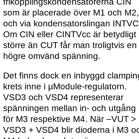
frikopplingskondensatorerna CIN
som är placerade över M1 och M2,
och via kondensatorslingan INTVC
Om CIN eller CINTVcc är betydligt
större än CUT får man troligtvis en
högre omvänd spänning.
Det finns dock en inbyggd clampin
krets inne i µModule-regulatorn.
VSD3 och VSD4 representerar
spänningen mellan in- och utgång
för M3 respektive M4. När –VUT >
VSD3 + VSD4 blir dioderna i M3 o