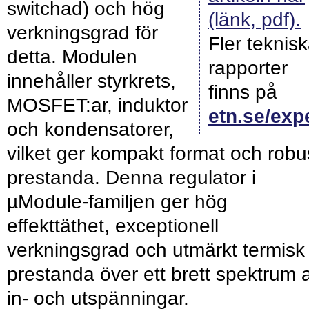
switchad) och hög
(länk, pdf).
verkningsgrad för
Fler teknis
detta. Modulen
rapporter
innehåller styrkrets,
finns på
MOSFET:ar, induktor
etn.se/exp
och kondensatorer,
vilket ger kompakt format och robu
prestanda. Denna regulator i
µModule-familjen ger hög
effekttäthet, exceptionell
verkningsgrad och utmärkt termisk
prestanda över ett brett spektrum 
in- och utspänningar.