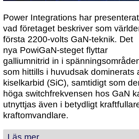
Power Integrations har presenterat
vad företaget beskriver som värld
första 2200-volts GaN-teknik. Det
nya PowiGaN-steget flyttar
galliumnitrid in i spänningsområde
som hittills i huvudsak dominerats 
kiselkarbid (SiC), samtidigt som de
höga switchfrekvensen hos GaN k
utnyttjas även i betydligt kraftfullar
kraftomvandlare.
Läs mer...