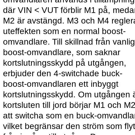
där VIN < VUT förblir M1 på, meda
M2 är avstängd. M3 och M4 regler
uteffekten som en normal boost-
omvandlare. Till skillnad från vanli
boost-omvandlare, som saknar
kortslutningsskydd på utgången,
erbjuder den 4-switchade buck-
boost-omvandlaren ett inbyggt
kortslutningsskydd. Om utgången 
kortsluten till jord börjar M1 och M
att switcha som en buck-omvandla
vilket begränsar den ström som fly