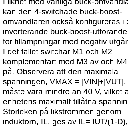
I likhet med vanliga buck-omvandl
kan den 4-switchade buck-boost-
omvandlaren också konfigureras i 
inverterande buck-boost-utförande
för tillämpningar med negativ utgå
I det fallet switchar M1 och M2
komplementärt med M3 av och M4
på. Observera att den maximala
spänningen, VMAX = |VIN|+|VUT|,
måste vara mindre än 40 V, vilket 
enhetens maximalt tillåtna spännin
Storleken på likströmmen genom
induktorn, IL, ges av IL= IUT/(1-D),