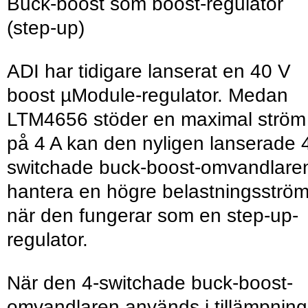
Buck-boost som boost-regulator
(step-up)
ADI har tidigare lanserat en 40 V
boost µModule-regulator. Medan
LTM4656 stöder en maximal ström
på 4 A kan den nyligen lanserade 
switchade buck-boost-omvandlare
hantera en högre belastningsströ
när den fungerar som en step-up-
regulator.
När den 4-switchade buck-boost-
omvandlaren används i tillämpning