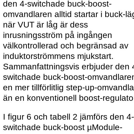
den 4-switchade buck-boost-
omvandlaren alltid startar i buck-l
när VUT är låg är dess
inrusningsström på ingången
välkontrollerad och begränsad av
induktorströmmens mjukstart.
Sammanfattningsvis erbjuder den 
switchade buck-boost-omvandlare
en mer tillförlitlig step-up-omvandl
än en konventionell boost-regulato
I figur 6 och tabell 2 jämförs den 4-
switchade buck-boost µModule-