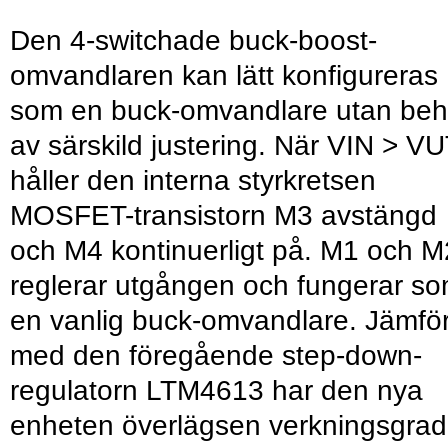
Den 4-switchade buck-boost-
omvandlaren kan lätt konfigureras
som en buck-omvandlare utan be
av särskild justering. När VIN > V
håller den interna styrkretsen
MOSFET-transistorn M3 avstängd
och M4 kontinuerligt på. M1 och M
reglerar utgången och fungerar s
en vanlig buck-omvandlare. Jämför
med den föregående step-down-
regulatorn LTM4613 har den nya
enheten överlägsen verkningsgrad