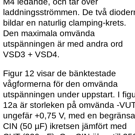
M4 ledande, och tar över
laddningsströmmen. De två dioder
bildar en naturlig clamping-krets.
Den maximala omvända
utspänningen är med andra ord
VSD3 + VSD4.
Figur 12 visar de bänktestade
vågformerna för den omvända
utspänningen under uppstart. I fig
12a är storleken på omvända -VU
ungefär +0,75 V, med en begräns
CIN (50 µF) ikretsen jämfört med