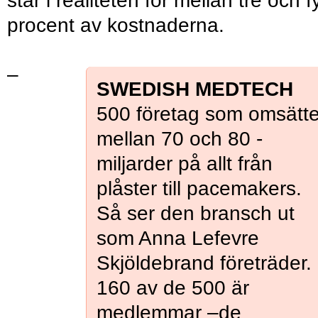
står i realiteten för mellan tre och f
procent av kostnaderna.
–
SWEDISH MEDTECH
500 företag som omsätte
mellan 70 och 80 ­
miljarder på allt från
plåster till pacemakers.
Så ser den bransch ut
som Anna Lefevre
Skjöldebrand företräder.
160 av de 500 är
medlemmar –de