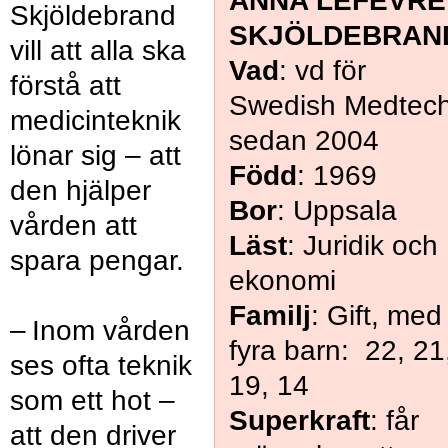
ANNA LEFEVRE
Skjöldebrand
SKJÖLDEBRAN
vill att alla ska
Vad
: vd för
förstå att
Swedish Medtec
medicinteknik
sedan 2004
lönar sig – att
Född
: 1969
den hjälper
Bor
: Uppsala
vården att
Läst
: Juridik och
spara pengar.
ekonomi
Familj
: Gift, med
– Inom vården
fyra barn: 22, 21
ses ofta teknik
19, 14
som ett hot –
Superkraft
: får
att den driver