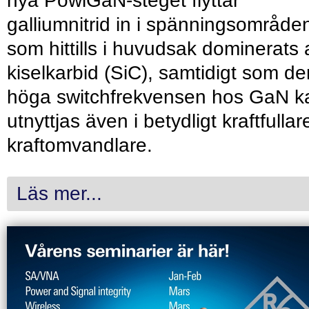
nya PowiGaN-steget flyttar
galliumnitrid in i spänningsområde
som hittills i huvudsak dominerats 
kiselkarbid (SiC), samtidigt som de
höga switchfrekvensen hos GaN k
utnyttjas även i betydligt kraftfullar
kraftomvandlare.
Läs mer...