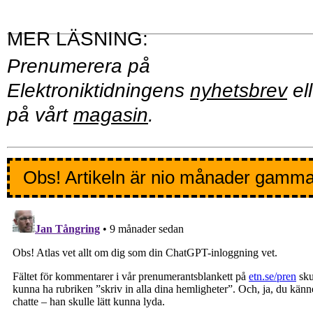
Prenumerera på
Elektroniktidningens
nyhetsbrev
ell
på vårt
magasin
.
Obs! Artikeln är nio månader gamma