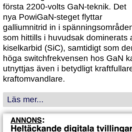
första 2200-volts GaN-teknik. Det
nya PowiGaN-steget flyttar
galliumnitrid in i spänningsområde
som hittills i huvudsak dominerats 
kiselkarbid (SiC), samtidigt som de
höga switchfrekvensen hos GaN k
utnyttjas även i betydligt kraftfullar
kraftomvandlare.
Läs mer...