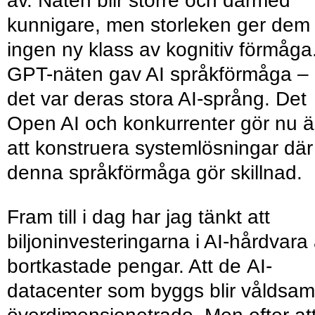
av. Näten blir större och därmed
kunnigare, men storleken ger dem
ingen ny klass av kognitiv förmåga
GPT-näten gav AI språkförmåga –
det var deras stora AI-språng. Det
Open AI och konkurrenter gör nu ä
att konstruera systemlösningar där
denna språkförmåga gör skillnad.
Fram till i dag har jag tänkt att
biljoninvesteringarna i AI-hårdvara 
bortkastade pengar. Att de AI-
datacenter som byggs blir våldsam