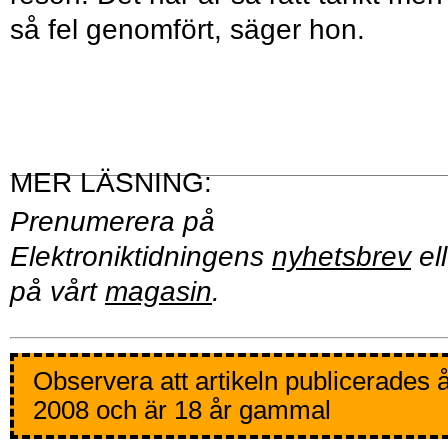
så fel genomfört, säger hon.
Prenumerera på
Elektroniktidningens
nyhetsbrev
ell
på vårt
magasin
.
Observera att artikeln publicerades 
2008 och är 18 år gammal