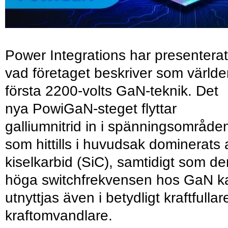
Power Integrations har presenterat
vad företaget beskriver som värld
första 2200-volts GaN-teknik. Det
nya PowiGaN-steget flyttar
galliumnitrid in i spänningsområde
som hittills i huvudsak dominerats 
kiselkarbid (SiC), samtidigt som de
höga switchfrekvensen hos GaN k
utnyttjas även i betydligt kraftfullar
kraftomvandlare.