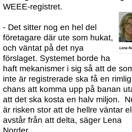
WEEE-registret.
- Det sitter nog en hel del
företagare där ute som hukat,
och väntat på det nya
Lena No
förslaget. Systemet borde ha
haft mekanismer i sig så att de so
inte är registrerade ska få en rimlig
chans att komma upp på banan ut
att det ska kosta en halv miljon. N
är risken stor att de hellre väntar el
avstår från att delta, säger Lena
Norder.