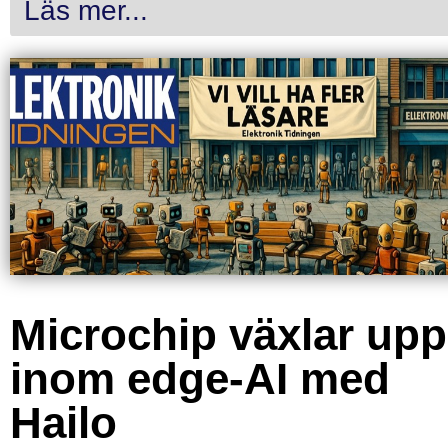
Läs mer...
Microchip växlar upp
inom edge-AI med
Hailo