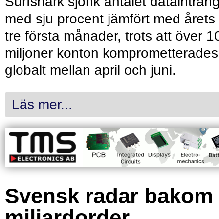
Surfshark sjönk antalet dataintrån
med sju procent jämfört med årets
tre första månader, trots att över 1
miljoner konton komprometterades
globalt mellan april och juni.
Läs mer...
Svensk radar bakom
miljardorder