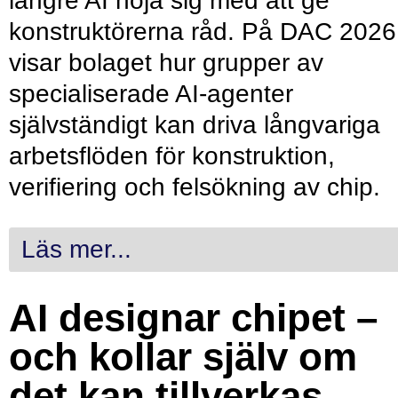
längre AI nöja sig med att ge
konstruktörerna råd. På DAC 2026
visar bolaget hur grupper av
specialiserade AI-agenter
självständigt kan driva långvariga
arbetsflöden för konstruktion,
verifiering och felsökning av chip.
Läs mer...
AI designar chipet –
och kollar själv om
det kan tillverkas