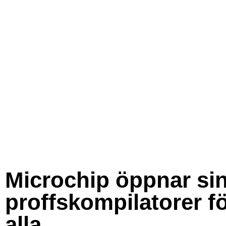
Microchip öppnar si
proffskompilatorer f
alla