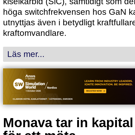
kiselkarbid (SiC), samtidigt som de
höga switchfrekvensen hos GaN k
utnyttjas även i betydligt kraftfullar
kraftomvandlare.
Läs mer...
Monava tar in kapital