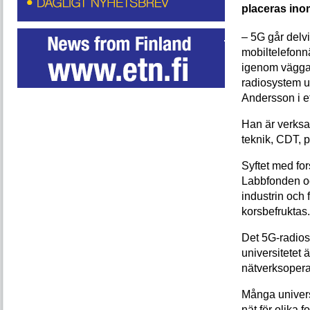
placeras ino
– 5G går delv
mobiltelefonn
igenom väggar
radiosystem 
Andersson i e
Han är verksa
teknik, CDT, p
Syftet med fo
Labbfonden oc
industrin och
korsbefruktas.
Det 5G-radios
universitetet 
nätverksopera
Många univers
nät för olika 