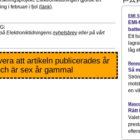
g i februari i fjol
(länk)
.
EMI S
EMI-f
batt
på Elektroniktidningens
nyhetsbrev
eller på vårt
Ett b
lagra
låg ef
era att artikeln publicerades år
Renes
ch är sex år gammal
Så m
Ström
motst
en vi
Masco
Rätt 
Valet
prest
efters