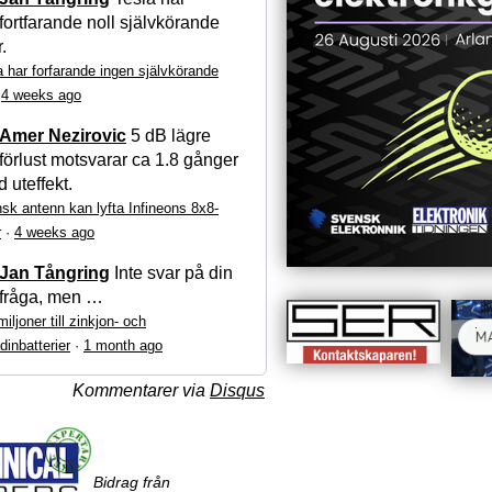
fortfarande noll självkörande
r.
a har forfarande ingen självkörande
·
4 weeks ago
Amer Nezirovic
5 dB lägre
förlust motsvarar ca 1.8 gånger
 uteffekt.
sk antenn kan lyfta Infineons 8x8-
r
·
4 weeks ago
Jan Tångring
Inte svar på din
fråga, men …
iljoner till zinkjon- och
dinbatterier
·
1 month ago
Kommentarer via
Disqus
Bidrag från