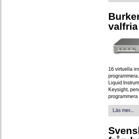
Burken
valfri
16 virtuella 
programmera. 
Liquid Instrum
Keysight, peng
programmera 
Läs mer...
Svensk