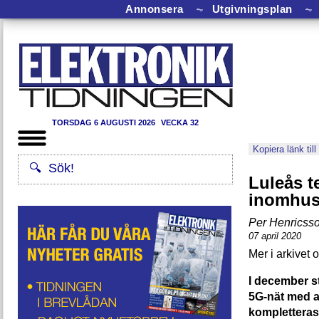
Annonsera
⏦
Utgivningsplan
⏦
TORSDAG 6 AUGUSTI 2026
VECKA 32
Kopiera länk till
Luleås t
inomhus
Per Henricss
07 april 2020
I december st
5G-nät med 
kompletteras