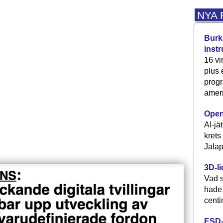
NYA
Burke
inst
16 vi
plus
progr
ameri
Open
AI-jä
krets
Jalap
3D-li
Vad s
hade
centi
ESD-