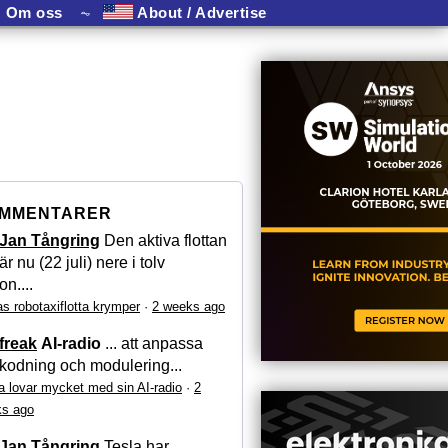
Om oss
⏦
About / Advertise
MMENTARER
Jan Tångring
Den aktiva flottan
är nu (22 juli) nere i tolv
on....
as robotaxiflotta krymper
·
2 weeks ago
freak
AI-radio
... att anpassa
kodning och modulering...
a lovar mycket med sin AI-radio
·
2
s ago
Jan Tångring
Tesla har