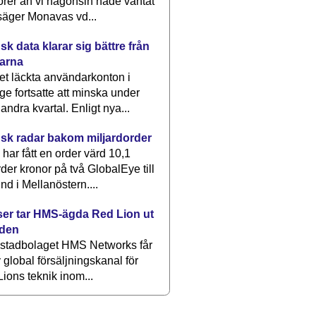
rer än vi någonsin hade väntat
säger Monavas vd...
k data klarar sig bättre från
arna
et läckta användarkonton i
ge fortsatte att minska under
 andra kvartal. Enligt nya...
sk radar bakom miljardorder
har fått en order värd 10,1
rder kronor på två GlobalEye till
nd i Mellanöstern....
er tar HMS-ägda Red Lion ut
lden
stadbolaget HMS Networks får
 global försäljningskanal för
ions teknik inom...