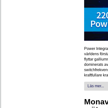
Power Integra
världens förs
flyttar galliu
dominerats av
switchfrekven
kraftfullare k
Läs mer...
Monava