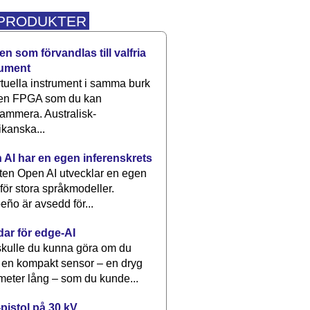
 PRODUKTER
n som förvandlas till valfria
rument
rtuella instrument i samma burk
 en FPGA som du kan
ammera. Australisk-
kanska...
 AI har en egen inferenskrets
tten Open AI utvecklar en egen
 för stora språkmodeller.
eño är avsedd för...
dar för edge-AI
kulle du kunna göra om du
 en kompakt sensor – en dryg
meter lång – som du kunde...
pistol på 30 kV