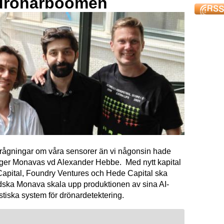
drönarboomen
förfrågningar om våra sensorer än vi någonsin hade
äger Monavas vd Alexander Hebbe. Med nytt kapital
Capital, Foundry Ventures och Hede Capital ska
dska Monava skala upp produktionen av sina AI-
tiska system för drönardetektering.