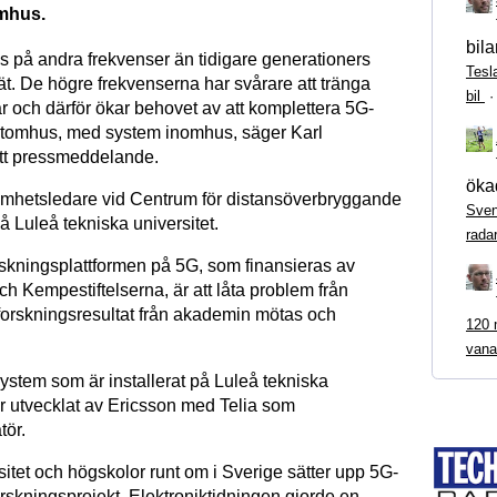
mhus.
bila
is på andra frekvenser än tidigare generationers
Tesl
ät. De högre frekvenserna har svårare att tränga
bil
 och därför ökar behovet av att komplettera 5G-
utomhus, med system inomhus, säger Karl
tt pressmeddelande.
ökad
mhetsledare vid Centrum för distansöverbryggande
Sven
å Luleå tekniska universitet.
rada
rskningsplattformen på 5G, som finansieras av
h Kempestiftelserna, är att låta problem från
 forskningsresultat från akademin mötas och
120 m
vana
ystem som är installerat på Luleå tekniska
är utvecklat av Ericsson med Telia som
tör.
itet och högskolor runt om i Sverige sätter upp 5G-
forskningsprojekt. Elektroniktidningen gjorde en