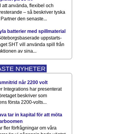
 att använda, flexibel och
esterande – så beskriver tyska
artner den senaste...
kyla batterier med spillmaterial
öteborgsbaserade upp­starts­
aget SHT vill använda spill från
ktionen av sina...
ASTE NYHETER
umnitrid når 2200 volt
 Integrations har presenterat
öretaget beskriver som
ens första 2200-volts...
a tar in kapital för att möta
arboomen
får fler förfrågningar om våra