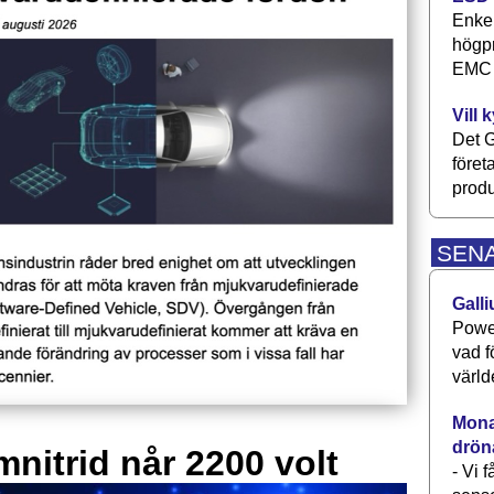
Enkel
högpr
EMC P
Vill 
Det G
föret
produ
SEN
Galli
Power
vad f
värld
Monav
drön
mnitrid når 2200 volt
- Vi 