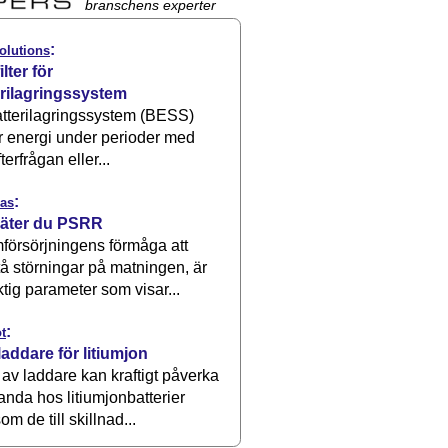
branschens experter
:
olutions
ilter för
erilagringssystem
atterilagringssystem (BESS)
r energi under perioder med
terfrågan eller...
:
as
äter du PSRR
försörjningens förmåga att
å störningar på matningen, är
ktig parameter som visar...
:
t
laddare för litiumjon
 av laddare kan kraftigt påverka
anda hos litiumjonbatterier
om de till skillnad...