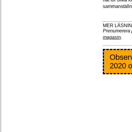
sammanställnin
Prenumerera 
magasin
.
Observ
2020 o