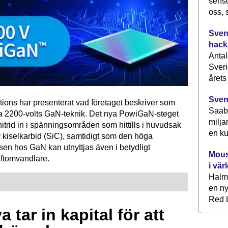
senso
oss, 
Svens
hack
Antal
Sveri
årets
Sven
tions har presenterat vad företaget beskriver som
Saab 
ta 2200-volts GaN-teknik. Det nya PowiGaN-steget
milja
mnitrid in i spänningsområden som hittills i huvudsak
en ku
 kiselkarbid (SiC), samtidigt som den höga
sen hos GaN kan utnyttjas även i betydligt
Mous
raftomvandlare.
i vär
Halm
en ny
Red L
 tar in kapital för att