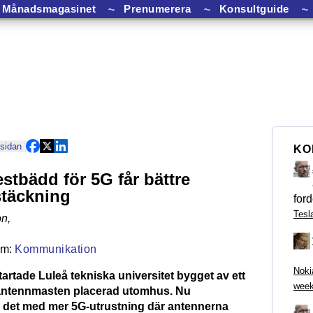
Månadsmagasinet
⏦
Prenumerera
⏦
Konsultguide
⏦
 sidan
KO
estbädd för 5G får bättre
täckning
ford
Tesl
on
,
Kommunikation
Noki
artade Luleå tekniska universitet bygget av ett
week
antennmasten placerad utomhus. Nu
 det med mer 5G-utrustning där antennerna