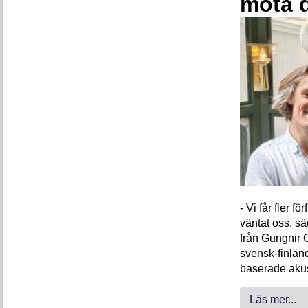
möta 
- Vi får fler 
väntat oss, s
från Gungnir 
svensk-finlän
baserade akus
Läs mer...