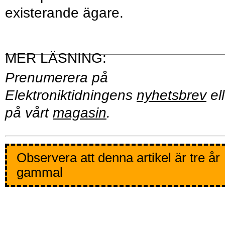
existerande ägare.
Prenumerera på
Elektroniktidningens
nyhetsbrev
ell
på vårt
magasin
.
Observera att denna artikel är tre år
gammal