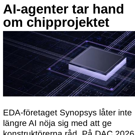
AI-agenter tar hand
om chipprojektet
EDA-företaget Synopsys låter inte
längre AI nöja sig med att ge
konstruktörerna råd. På DAC 2026