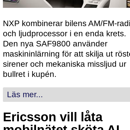
NXP kombinerar bilens AM/FM-rad
och ljudprocessor i en enda krets.
Den nya SAF9800 använder
maskininlärning för att skilja ut röst
sirener och mekaniska missljud ur
bullret i kupén.
Läs mer...
Ericsson vill låta
mobilnätet sköta AI-